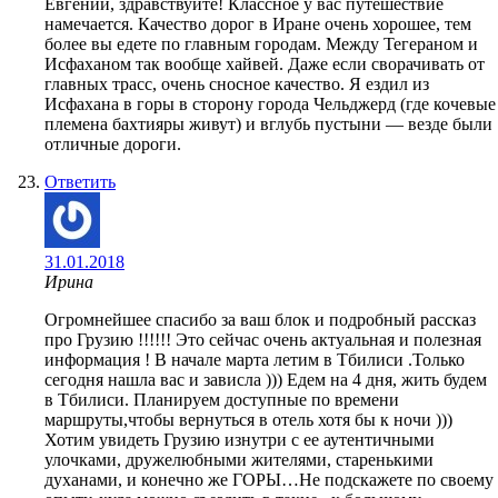
Евгений, здравствуйте! Классное у вас путешествие
намечается. Качество дорог в Иране очень хорошее, тем
более вы едете по главным городам. Между Тегераном и
Исфаханом так вообще хайвей. Даже если сворачивать от
главных трасс, очень сносное качество. Я ездил из
Исфахана в горы в сторону города Чельджерд (где кочевые
племена бахтияры живут) и вглубь пустыни — везде были
отличные дороги.
Ответить
31.01.2018
Ирина
Огромнейшее спасибо за ваш блок и подробный рассказ
про Грузию !!!!!! Это сейчас очень актуальная и полезная
информация ! В начале марта летим в Тбилиси .Только
сегодня нашла вас и зависла ))) Едем на 4 дня, жить будем
в Тбилиси. Планируем доступные по времени
маршруты,чтобы вернуться в отель хотя бы к ночи )))
Хотим увидеть Грузию изнутри с ее аутентичными
улочками, дружелюбными жителями, старенькими
духанами, и конечно же ГОРЫ…Не подскажете по своему