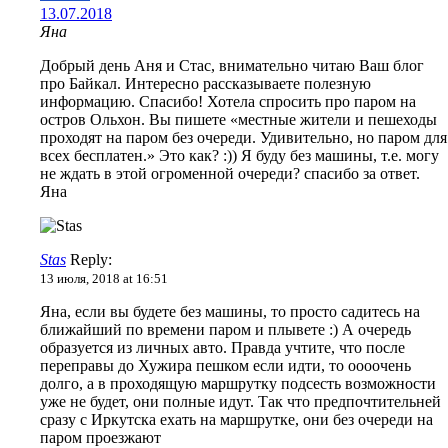
13.07.2018
Яна
Добрый день Аня и Стас, внимательно читаю Ваш блог
про Байкал. Интересно рассказываете полезную
информацию. Спасибо! Хотела спросить про паром на
остров Ольхон. Вы пишете «местные жители и пешеходы
проходят на паром без очереди. Удивительно, но паром для
всех бесплатен.» Это как? :)) Я буду без машины, т.е. могу
не ждать в этой огроменной очереди? спасибо за ответ.
Яна
Stas
Reply:
13 июля, 2018 at 16:51
Яна, если вы будете без машины, то просто садитесь на
ближайший по времени паром и плывете :) А очередь
образуется из личных авто. Правда учтите, что после
переправы до Хужира пешком если идти, то оооочень
долго, а в проходящую маршрутку подсесть возможности
уже не будет, они полные идут. Так что предпочтительней
сразу с Иркутска ехать на маршрутке, они без очереди на
паром проезжают