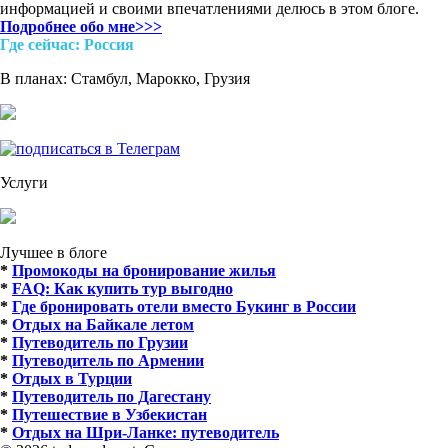
информацией и своими впечатлениями делюсь в этом блоге.
Подробнее обо мне>>>
Где cейчас: Россия
В планах: Стамбул, Марокко, Грузия
Услуги
Лучшее в блоге
*
Промокоды на бронирование жилья
*
FAQ: Как купить тур выгодно
*
Где бронировать отели вместо Букинг в России
*
Отдых на Байкале летом
*
Путеводитель по Грузии
*
Путеводитель по Армении
*
Отдых в Турции
*
Путеводитель по Дагестану
*
Путешествие в Узбекистан
*
Отдых на Шри-Ланке: путеводитель