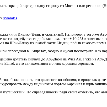
ать горящий чартер в одну сторону из Москвы или регионов (Н
ез
Aviasales
.
арджа) или Индию (Дели, нужна виза!). Например, у того же Аэр
е всего потребуется индийская виза, а это + 10-25$ в зависимос
ться на Шри-Ланку из южной части Индии, побыв какое-то время 
ной пересадкой в Эмиратах, заодно и Дубай посмотрите. Как ва
 дешево долететь сначала до Абу-Даби на Wizz Air, а уже из Абу
а Etihad, а это авиакомпания с очень хорошим сервисом.
3 года была новость, что движение возобновят, и вроде как даж
ет курсировать между индийским портом Караикал и шри-ланкийс
м путешествии. Но справедливости ради стоит отметить, что ав