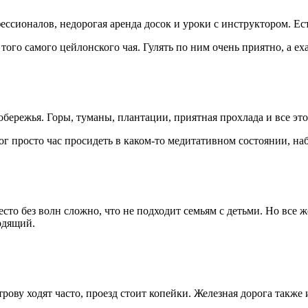
ссионалов, недорогая аренда досок и уроки с инструктором. Ест
ого самого цейлонского чая. Гулять по ним очень приятно, а ех
бережья. Горы, туманы, плантации, приятная прохлада и все это 
ог просто час просидеть в каком-то медитативном состоянии, на
то без волн сложно, что не подходит семьям с детьми. Но все ж
одящий.
ову ходят часто, проезд стоит копейки. Железная дорога также 