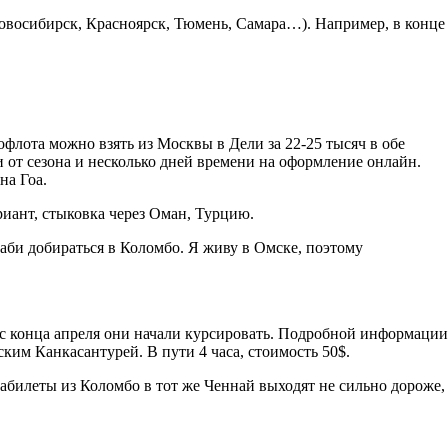
овосибирск, Красноярск, Тюмень, Самара…). Например, в конце
офлота можно взять из Москвы в Дели за 22-25 тысяч в обе
ти от сезона и несколько дней времени на оформление онлайн.
на Гоа.
риант, стыковка через Оман, Турцию.
-Даби добираться в Коломбо. Я живу в Омске, поэтому
е с конца апреля они начали курсировать. Подробной информации
ким Канкасантурей. В пути 4 часа, стоимость 50$.
иабилеты из Коломбо в тот же Ченнай выходят не сильно дороже,