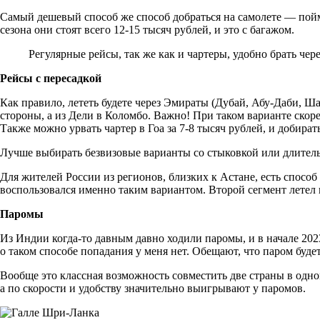
Самый дешевый способ же способ добраться на самолете — пойм
сезона они стоят всего 12-15 тысяч рублей, и это с багажом.
Регулярные рейсы, так же как и чартеры, удобно брать чер
Рейсы с пересадкой
Как правило, лететь будете через Эмираты (Дубай, Абу-Даби, Ш
стороны, а из Дели в Коломбо. Важно! При таком варианте скоре
Также можно урвать чартер в Гоа за 7-8 тысяч рублей, и добира
Лучше выбирать безвизовые варианты со стыковкой или длитель
Для жителей России из регионов, близких к Астане, есть способ
воспользовался именно таким вариантом. Второй сегмент летел н
Паромы
Из Индии когда-то давным давно ходили паромы, и в начале 202
о таком способе попадания у меня нет. Обещают, что паром буд
Вообще это классная возможность совместить две страны в одно
а по скорости и удобству значительно выигрывают у паромов.