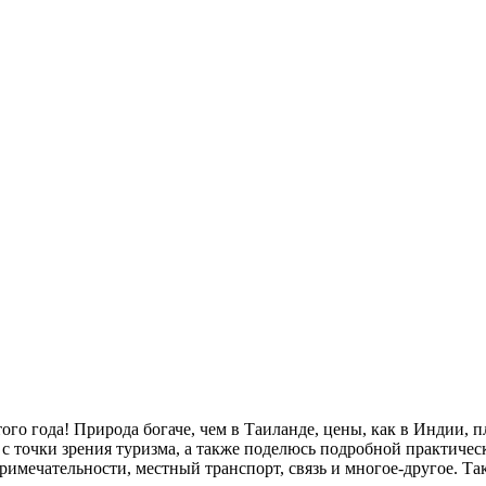
го года! Природа богаче, чем в Таиланде, цены, как в Индии, п
 с точки зрения туризма, а также поделюсь подробной практиче
имечательности, местный транспорт, связь и многое-другое. Та