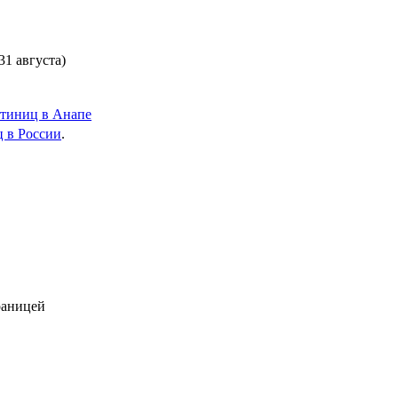
1 августа)
стиниц в Анапе
ц в России
.
раницей