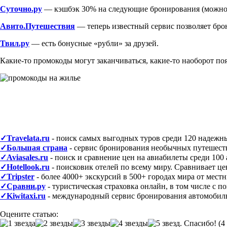
Суточно.ру
— кэшбэк 30% на следующие бронирования (можно 
Авито.Путешествия
— теперь известный сервис позволяет бро
Твил.ру
— есть бонусные «рубли» за друзей.
Какие-то промокоды могут заканчиваться, какие-то наоборот по
✓Travelata.ru
- поиск самых выгодных туров среди 120 надежн
✓Большая страна
- сервис бронирования необычных путешестви
✓Aviasales.ru
- поиск и сравнение цен на авиабилеты среди 100 
✓Hotellook.ru
- поисковик отелей по всему миру. Сравнивает ц
✓Tripster
- более 4000+ экскурсий в 500+ городах мира от мест
✓Сравни.ру
- туристическая страховка онлайн, в том числе c 
✓Kiwitaxi.ru
- международный сервис бронирования автомобильн
Оцените статью:
(4 