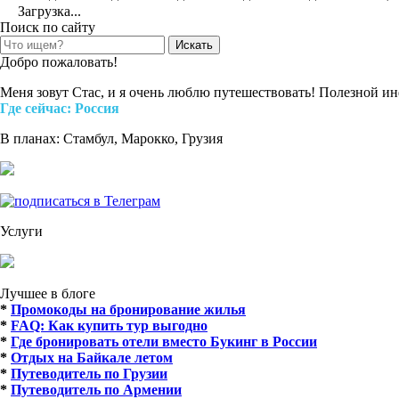
Загрузка...
Поиск по сайту
Search
for:
Добро пожаловать!
Меня зовут Стас, и я очень люблю путешествовать! Полезной и
Где cейчас: Россия
В планах: Стамбул, Марокко, Грузия
Услуги
Лучшее в блоге
*
Промокоды на бронирование жилья
*
FAQ: Как купить тур выгодно
*
Где бронировать отели вместо Букинг в России
*
Отдых на Байкале летом
*
Путеводитель по Грузии
*
Путеводитель по Армении