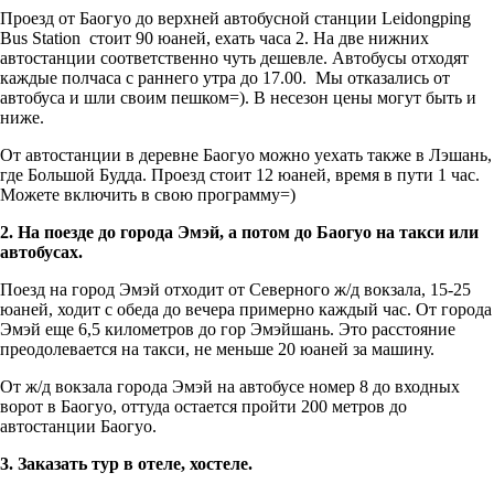
Проезд от Баогуо до верхней автобусной станции Leidongping
Bus Station стоит 90 юаней, ехать часа 2. На две нижних
автостанции соответственно чуть дешевле. Автобусы отходят
каждые полчаса с раннего утра до 17.00. Мы отказались от
автобуса и шли своим пешком=). В несезон цены могут быть и
ниже.
От автостанции в деревне Баогуо можно уехать также в Лэшань,
где Большой Будда. Проезд стоит 12 юаней, время в пути 1 час.
Можете включить в свою программу=)
2. На поезде до города Эмэй, а потом до Баогуо на такси или
автобусах.
Поезд на город Эмэй отходит от Северного ж/д вокзала, 15-25
юаней, ходит с обеда до вечера примерно каждый час. От города
Эмэй еще 6,5 километров до гор Эмэйшань. Это расстояние
преодолевается на такси, не меньше 20 юаней за машину.
От ж/д вокзала города Эмэй на автобусе номер 8 до входных
ворот в Баогуо, оттуда остается пройти 200 метров до
автостанции Баогуо.
3. Заказать тур в отеле, хостеле.