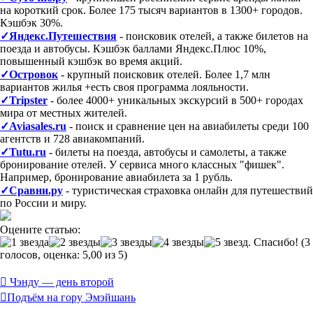
на короткий срок. Более 175 тысяч вариантов в 1300+ городов.
Кэшбэк 30%.
✓Яндекс.Путешествия
- поисковик отелей, а также билетов на
поезда и автобусы. Кэшбэк баллами Яндекс.Плюс 10%,
повышенный кэшбэк во время акций.
✓Островок
- крупный поисковик отелей. Более 1,7 млн
вариантов жилья +есть своя программа лояльности.
✓Tripster
- более 4000+ уникальных экскурсий в 500+ городах
мира от местных жителей.
✓Aviasales.ru
- поиск и сравнение цен на авиабилеты среди 100
агентств и 728 авиакомпаний.
✓Tutu.ru
- билеты на поезда, автобусы и самолеты, а также
бронирование отелей. У сервиса много классных "фишек".
Например, бронирование авиабилета за 1 рубль.
✓Сравни.ру
- туристическая страховка онлайн для путешествий
по России и миру.
Оцените статью:
(3
голосов, оценка: 5,00 из 5)
Post
Чэнду — день второй
navigation
Подъём на гору Эмэйшань