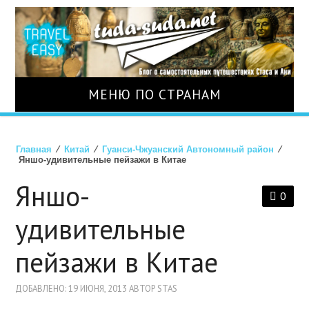
МЕНЮ ПО СТРАНАМ
О НАС
Главная
⁄
Китай
⁄
Гуанси-Чжуанский Автономный район
⁄
Яншо-удивительные пейзажи в Китае
СТРАНЫ
Яншо-
0
ТУРЫ
удивительные
АВИАБИЛЕТЫ
пейзажи в Китае
ОТЕЛИ
ДОБАВЛЕНО: 19 ИЮНЯ, 2013 АВТОР STAS