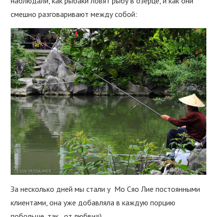
наблюдали, как рыбаки ловят рыбу в озерце, и как они
смешно разговаривают между собой:
За несколько дней мы стали у Мо Сяо Лие постоянными
клиентами, она уже добавляла в каждую порцию
побольше, так…от любви=)