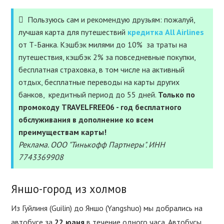
СТРАХОВКА
Пользуюсь сам и рекомендую друзьям: пожалуй,
лучшая карта для путешествий
кредитка All Airlines
УСЛУГИ
от Т-Банка. Кэшбэк милями до 10% за траты на
путешествия, кэшбэк 2% за повседневные покупки,
ПОЛЕЗНОЕ
бесплатная страховка, в том числе на активный
отдых, бесплатные переводы на карты других
ПОДДЕРЖАТЬ
банков, кредитный период до 55 дней.
Только по
промокоду TRAVELFREE06 - год бесплатного
обслуживания в дополнение ко всем
преимуществам карты!
Реклама. ООО "Тинькофф Партнеры". ИНН
7743369908
Яншо-город из холмов
Из Гуйлиня (Guilin) до Яншо (Yangshuo) мы добрались на
автобусе за
22 юаня
в течение одного часа. Автобусы