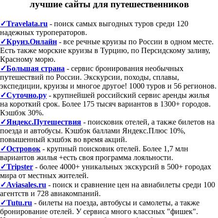
лучшие сайты для путешественников
✓Travelata.ru
- поиск самых выгодных туров среди 120
надежных туроператоров.
✓Круиз.Онлайн
- все речные круизы по России в одном месте.
Есть также морские круизы в Турцию, по Персидскому заливу,
Красному морю.
✓Большая страна
- сервис бронирования необычных
путешествий по России. Экскурсии, походы, сплавы,
экспедиции, круизы и многое другое! 1000 туров и 56 регионов.
✓Суточно.ру
- крупнейшей российский сервис аренды жилья
на короткий срок. Более 175 тысяч вариантов в 1300+ городов.
Кэшбэк 30%.
✓Яндекс.Путешествия
- поисковик отелей, а также билетов на
поезда и автобусы. Кэшбэк баллами Яндекс.Плюс 10%,
повышенный кэшбэк во время акций.
✓Островок
- крупный поисковик отелей. Более 1,7 млн
вариантов жилья +есть своя программа лояльности.
✓Tripster
- более 4000+ уникальных экскурсий в 500+ городах
мира от местных жителей.
✓Aviasales.ru
- поиск и сравнение цен на авиабилеты среди 100
агентств и 728 авиакомпаний.
✓Tutu.ru
- билеты на поезда, автобусы и самолеты, а также
бронирование отелей. У сервиса много классных "фишек".