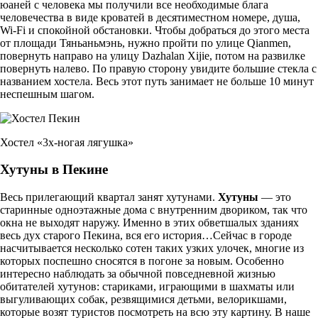
юаней с человека мы получили все необходимые блага
человечества в виде кроватей в десятиместном номере, душа,
Wi-Fi и спокойной обстановки. Чтобы добраться до этого места
от площади Тяньаньмэнь, нужно пройти по улице Qianmen,
повернуть направо на улицу Dazhalan Xijie, потом на развилке
повернуть налево. По правую сторону увидите большие стекла с
названием хостела. Весь этот путь занимает не больше 10 минут
неспешным шагом.
Хостел «3х-ногая лягушка»
Хутуны в Пекине
Весь прилегающий квартал занят хутунами.
Хутуны
— это
старинные одноэтажные дома с внутренним двориком, так что
окна не выходят наружу. Именно в этих обветшалых зданиях
весь дух старого Пекина, вся его история…Сейчас в городе
насчитывается несколько сотен таких узких улочек, многие из
которых поспешно сносятся в погоне за новым. Особенно
интересно наблюдать за обычной повседневной жизнью
обитателей хутунов: стариками, играющими в шахматы или
выгуливающих собак, резвящимися детьми, велорикшами,
которые возят туристов посмотреть на всю эту картину. В наше