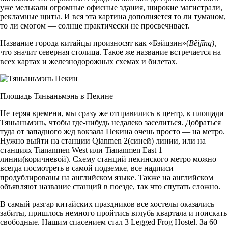
уже мелькали огромные офисные здания, широкие магистрали,
рекламные щиты. И вся эта картина дополняется то ли туманом,
то ли смогом — солнце практически не просвечивает.
Название города китайцы произносят как «Бэйцзин»(
Běijīng),
что значит северная столица. Такое же название встречается на
всех картах и железнодорожных схемах и билетах.
Площадь Тяньаньмэнь в Пекине
Не теряя времени, мы сразу же отправились в центр, к площади
Тяньаньмэнь, чтобы где-нибудь недалеко заселиться. Добраться
туда от западного ж/д вокзала Пекина очень просто — на метро.
Нужно выйти на станции Qianmen 2(синей) линии, или на
станциях Tiananmen West или Tiananmen East 1
линии(коричневой). Схему станций пекинского метро можно
всегда посмотреть в самой подземке, все надписи
продублированы на английском языке. Также на английском
объявляют название станций в поезде, так что спутать сложно.
В самый разгар китайских праздников все хостелы оказались
забиты, пришлось немного пройтись вглубь квартала и поискать
свободные. Нашим спасением стал 3 Legged Frog Hostel. За 60