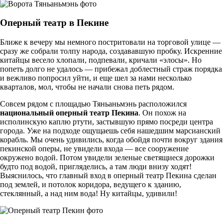
Оперный театр в Пекине
Ближе к вечеру мы немного постритовали на торговой улице —
сразу же собрали толпу народа, создававшую пробку. Искренние
китайцы весело хлопали, подпевали, кричали «элосы». Но
попеть долго не удалось — прибежал доблестный страж порядка
и вежливо попросил уйти, и еще шел за нами несколько
кварталов, мол, чтобы не начали снова петь рядом.
Совсем рядом с площадью Тяньаньмэнь расположился
национальный оперный театр Пекина
. Он похож на
исполинскую каплю ртути, застывшую прямо посреди центра
города. Уже на подходе ощущаешь себя нашедшим марсианский
корабль. Мы очень удивились, когда обойдя почти вокруг здания
пекинской оперы, не увидели входа — все сооружение
окружено водой. Потом увидели зеленые светящиеся дорожки
будто под водой, пригляделись, а там люди внизу ходят!
Выяснилось, что главный вход в оперный театр Пекина сделан
под землей, и потолок коридора, ведущего к зданию,
стеклянный, а над ним вода! Ну китайцы, удивили!