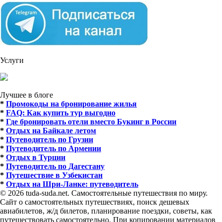
Услуги
Лучшее в блоге
*
Промокоды на бронирование жилья
*
FAQ: Как купить тур выгодно
*
Где бронировать отели вместо Букинг в России
*
Отдых на Байкале летом
*
Путеводитель по Грузии
*
Путеводитель по Армении
*
Отдых в Турции
*
Путеводитель по Дагестану
*
Путешествие в Узбекистан
*
Отдых на Шри-Ланке: путеводитель
© 2026 tuda-suda.net. Самостоятельные путешествия по миру.
Сайт о самостоятельных путешествиях, поиск дешевых
авиабилетов, ж/д билетов, планирование поездки, советы, как
путешествовать самостоятельно. При копировании материалов