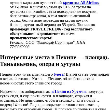
лучшая карта для путешествий
кредитка All Airlines
от Т-Банка. Кэшбэк милями до 10% за траты на
путешествия, кэшбэк 2% за повседневные покупки,
бесплатная страховка, в том числе на активный
отдых, бесплатные переводы на карты других
банков, кредитный период до 55 дней.
Только по
промокоду TRAVELFREE06 - год бесплатного
обслуживания в дополнение ко всем
преимуществам карты!
Реклама. ООО "Тинькофф Партнеры". ИНН
7743369908
Интересные места в Пекине — площадь
Тяньаньмэнь, опера и хутуны
Привет всем читателям нашего
блога
! В этой статье речь пойдет
о великой столице Китая — Пекине, об особенностях и
необычностях этого славного города.
Напомню, что добирались мы
в Пекин из Урумчи
, полутора
суток сидя, и еще почти сутки в плацкарте, отдыхая и
отсыпаясь. Не припомню, чтобы я столько спал в поезде…
подряд 14 часов! Еще при подъезде к столице понимаешь,
насколько это огромный город. За полчаса до прибытия в окне