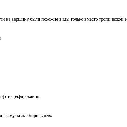
пути на вершину были похожие виды,только вместо тропической з
!
ля фотографирования
ился мультик «Король лев».