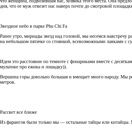
что женщина, подвозившая нас, хозяйка этого места. Она предло
дня, что ее муж отвезет нас наверх почти до смотровой площадк
Звездное небо в парке Phu Chi Fa
Ранее утро, мириады звезд над головой, мы несемся навстречу 
на небольшом пятачке со стоянкой, всевозможными лавками с су
Идем это расстояние по темноте с фонариками вместе с десятка
мультике про ежика и лошадку)).
Вершина горы довольно большая и вмещает много народу. Мы р
метров.
Рассвет все ближе
Из фарангов были только мы — остальные тайцы или китайцы. М