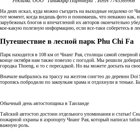
Реклама. ООО "Тинькофф Партнеры". ИНН 7743369908
На днях искал, куда можно съездить на выходные недалеко от Чи
тот момент, когда видишь фото и понимаешь, что неважно как, н
зарубежных блогов и впечатлений их авторов окончательно убедил
кое-какую полезную информацию, если все-таки соберетесь в лес
Путешествие в лесной парк Phu Chi Fa
Парк находится в 108 км от Чианг Рая, столицы самой северной
конце октября нам также повезло с погодой. Мы решили добират
городка Thoeng, и то с пересадкой. Но вы можете доехать на с
Вначале выбрались на трассу на желтом сонгтео до деревни Doi S
торопясь побродили по закоулкам храма и отдохнули в теньке. 
Обычный день автостопщика в Таиланде
Тайский автостоп достоин отдельного упоминания и статьи! Снач
пожарной охраны в аэропорту Чианг Рая, который написал таблич
важную роль.