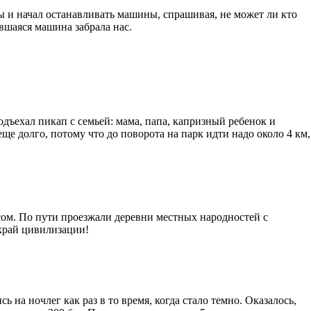
ы и начал останавливать машины, спрашивая, не может ли кто
ившаяся машина забрала нас.
одъехал пикап с семьей: мама, папа, капризный ребенок и
еще долго, потому что до поворота на парк идти надо около 4 км,
сом. По пути проезжали деревни местных народностей с
край цивилизации!
 на ночлег как раз в то время, когда стало темно. Оказалось,