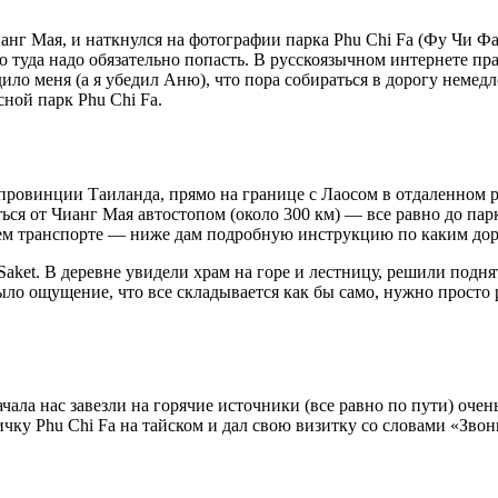
анг Мая, и наткнулся на фотографии парка Phu Chi Fa (Фу Чи Фа
о туда надо обязательно попасть. В русскоязычном интернете пр
о меня (а я убедил Аню), что пора собираться в дорогу немедлен
ной парк Phu Chi Fa.
 провинции Таиланда, прямо на границе с Лаосом в отдаленном 
ься от Чианг Мая автостопом (около 300 км) — все равно до па
воем транспорте — ниже дам подробную инструкцию по каким дор
aket. В деревне увидели храм на горе и лестницу, решили поднят
Было ощущение, что все складывается как бы само, нужно просто
ала нас завезли на горячие источники (все равно по пути) очен
ку Phu Chi Fa на тайском и дал свою визитку со словами «Звони