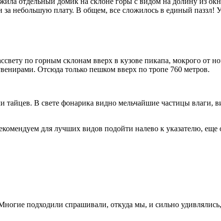
жила отдельный домик на склоне горы с видом на долину из окна
и за небольшую плату. В общем, все сложилось в единый паззл! У
рассвету по горным склонам вверх в кузове пикапа, мокрого от
венирами. Отсюда только пешком вверх по тропе 760 метров.
ми тайцев. В свете фонарика видно мельчайшие частицы влаги, в
екомендуем для лучших видов подойти налево к указателю, еще
ногие подходили спрашивали, откуда мы, и сильно удивлялись, 