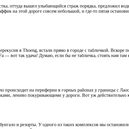
астка, оттуда вышел улыбающийся страж порядка, предложил вод
раффик на этой дороге совсем небольшой, и где-то пятая останов
ерекусив в Thoeng, встали прямо в городе с табличкой. Вскоре п
Fa — вот так удача! Думаю, если бы не табличка, стоять нам там 
ло происходит на периферии в горных районах у границы с Лао
ами, лениво покуривающими у дороги. Вот уж действительно 
бунгало и резорты. У одного из таких комплексов мы остановились