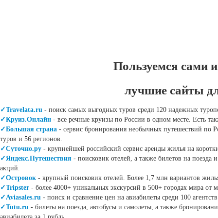
Пользуемся сами и
лучшие сайты д
✓Travelata.ru
- поиск самых выгодных туров среди 120 надежных туроп
✓Круиз.Онлайн
- все речные круизы по России в одном месте. Есть т
✓Большая страна
- сервис бронирования необычных путешествий по Ро
туров и 56 регионов.
✓Суточно.ру
- крупнейшей российский сервис аренды жилья на коротки
✓Яндекс.Путешествия
- поисковик отелей, а также билетов на поезда
акций.
✓Островок
- крупный поисковик отелей. Более 1,7 млн вариантов жилья
✓Tripster
- более 4000+ уникальных экскурсий в 500+ городах мира от 
✓Aviasales.ru
- поиск и сравнение цен на авиабилеты среди 100 агентст
✓Tutu.ru
- билеты на поезда, автобусы и самолеты, а также бронирован
авиабилета за 1 рубль.