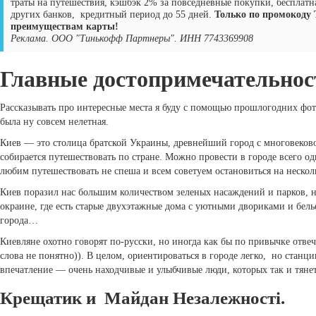
траты на путешествия, кэшбэк 2% за повседневные покупки, бесплатна
других банков, кредитный период до 55 дней.
Только по промокоду 
преимуществам карты!
Реклама. ООО "Тинькофф Партнеры". ИНН 7743369908
Главные достопримечательнос
Рассказывать про интересные места я буду с помощью прошлогодних фот
была ну совсем нелетная.
Киев — это столица братской Украины, древнейший город с многовековой
собирается путешествовать по стране. Можно провести в городе всего о
любим путешествовать не спеша и всем советуем остановиться на нескол
Киев поразил нас большим количеством зеленых насаждений и парков, н
окраине, где есть старые двухэтажные дома с уютными двориками и бель
города…
Киевляне охотно говорят по-русски, но иногда как бы по привычке отве
слова не понятно)). В целом, ориентироваться в городе легко, но стан
впечатление — очень находчивые и улыбчивые люди, которых так и тянет
Крещатик и Майдан Незалежності.