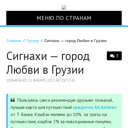
МЕНЮ ПО СТРАНАМ
О НАС
Главная
⁄
Грузия
⁄ Сигнахи — город Любви в Грузии
СТРАНЫ
Сигнахи — город
3
ТУРЫ
Любви в Грузии
АВИАБИЛЕТЫ
ДОБАВЛЕНО: 11 ЯНВАРЯ, 2017 АВТОР STAS
ОТЕЛИ
Пользуюсь сам и рекомендую друзьям: пожалуй,
лучшая карта для путешествий
кредитка All Airlines
СТРАХОВКА
от Т-Банка. Кэшбэк милями до 10% за траты на
путешествия, кэшбэк 2% за повседневные покупки,