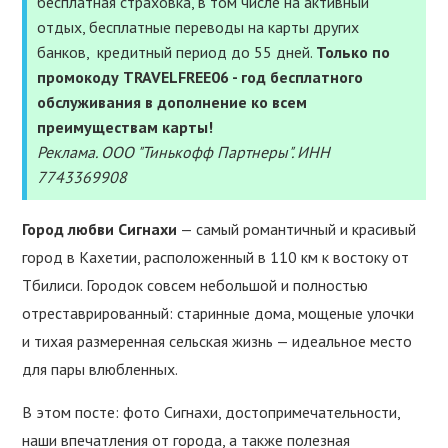
бесплатная страховка, в том числе на активный
УСЛУГИ
отдых, бесплатные переводы на карты других
банков, кредитный период до 55 дней.
Только по
ПОЛЕЗНОЕ
промокоду TRAVELFREE06 - год бесплатного
обслуживания в дополнение ко всем
ПОДДЕРЖАТЬ
преимуществам карты!
Реклама. ООО "Тинькофф Партнеры". ИНН
7743369908
Город любви Сигнахи
— самый романтичный и красивый
город в Кахетии, расположенный в 110 км к востоку от
Тбилиси. Городок совсем небольшой и полностью
отреставрированный: старинные дома, мощеные улочки
и тихая размеренная сельская жизнь — идеальное место
для пары влюбленных.
В этом посте: фото Сигнахи, достопримечательности,
наши впечатления от города, а также полезная