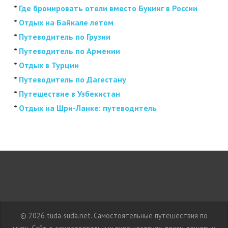
*
Где бронировать отели вместо Букинг в России
*
Отдых на Байкале летом
*
Путеводитель по Грузии
*
Путеводитель по Армении
*
Отдых в Турции
*
Путеводитель по Дагестану
*
Путешествие в Узбекистан
*
Отдых на Шри-Ланке: путеводитель
© 2026 tuda-suda.net. Самостоятельные путешествия по