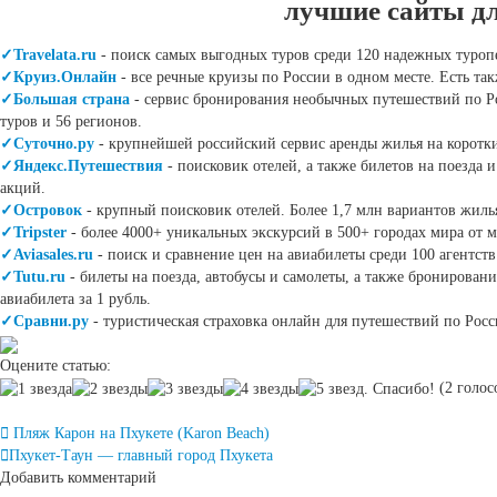
лучшие сайты д
✓Travelata.ru
- поиск самых выгодных туров среди 120 надежных туроп
✓Круиз.Онлайн
- все речные круизы по России в одном месте. Есть т
✓Большая страна
- сервис бронирования необычных путешествий по Ро
туров и 56 регионов.
✓Суточно.ру
- крупнейшей российский сервис аренды жилья на коротки
✓Яндекс.Путешествия
- поисковик отелей, а также билетов на поезда
акций.
✓Островок
- крупный поисковик отелей. Более 1,7 млн вариантов жилья
✓Tripster
- более 4000+ уникальных экскурсий в 500+ городах мира от 
✓Aviasales.ru
- поиск и сравнение цен на авиабилеты среди 100 агентст
✓Tutu.ru
- билеты на поезда, автобусы и самолеты, а также бронирован
авиабилета за 1 рубль.
✓Сравни.ру
- туристическая страховка онлайн для путешествий по Росс
Оцените статью:
(2 голосо
Post
Пляж Карон на Пхукете (Karon Beach)
navigation
Пхукет-Таун — главный город Пхукета
Добавить комментарий