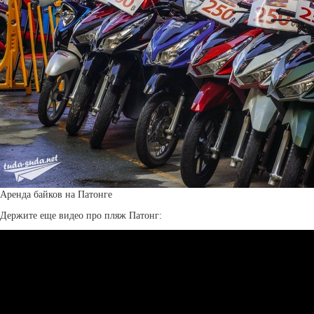
Аренда байков на Патонге
Держите еще видео про пляж Патонг: