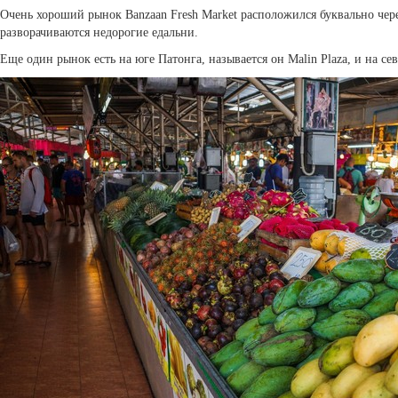
Очень хороший рынок Banzaan Fresh Market расположился буквально чере
разворачиваются недорогие едальни.
Еще один рынок есть на юге Патонга, называется он Malin Plaza, и на с