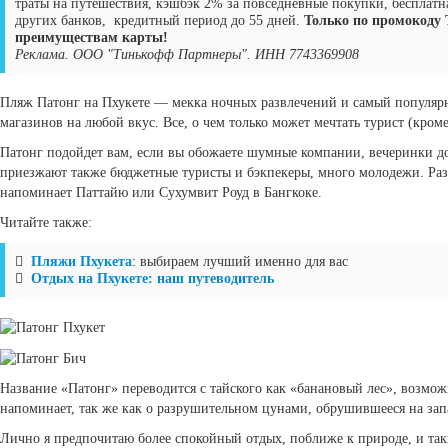
траты на путешествия, кэшбэк 2% за повседневные покупки, бесплатна
других банков, кредитный период до 55 дней.
Только по промокоду 
преимуществам карты!
Реклама. ООО "Тинькофф Партнеры". ИНН 7743369908
Пляж Патонг на Пхукете — мекка ночных развлечений и самый популярны
магазинов на любой вкус. Все, о чем только может мечтать турист (кроме
Патонг подойдет вам, если вы обожаете шумные компании, вечеринки до 
приезжают также бюджетные туристы и бэкпекеры, много молодежи. Ра
напоминает Паттайю или Сухумвит Роуд в Бангкоке.
Читайте также:
Пляжи Пхукета
: выбираем лучший именно для вас
Отдых на Пхукете: наш путеводитель
Название «Патонг» переводится с тайского как «банановый лес», возмож
напоминает, так же как о разрушительном цунами, обрушившееся на запа
Лично я предпочитаю более спокойный отдых, поближе к природе, и так