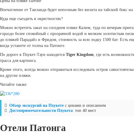
Цены на пляже Патонг
Впечатление от Таиланда будет неполным без визита на тайский бокс на
Куда еще съездить в окрестностях?
Можно встретить закат на соседнем пляже Калим, туда по вечерам прие
гораздо более спокойный с прозрачной водой и мелким золотистым песко
до пляжей Парадайз и Фридом, стоимость за всю лодку 1500 бат. Есть ещ
когда устанете от толпы на Патонге.
По дороге в Пхукет-Таун находится
Tiger Kingdom
, где есть возможност
трасса для картинга.
Кроме этого, всегда можно отправиться исследовать остров самостоятельн
на другие пляжи.
Читайте также:
Обзор экскурсий на Пхукете
с ценами и описанием
Достопримечательности Пхукета
: топ 40 мест
Отели Патонга