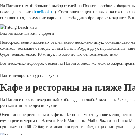
На Патонге самый большой выбор отелей на Пхукете вообще и бюджетных
помощью сервиса
hotellook.ru
). Соотношение цены и качества очень клас
остановиться, но лучшие варианты необходимо бронировать заранее. В 
Вид на пляж Патонг с дороги
Непосредственно пляжных отелей всего несколько штук, большинство же 
селитесь подальше от моря, улицы Бангла Роуд и двух параллельных пля
будет пешком около 10 минут, но зато ночью относительно тихо.
Вот несколько подборок отелей на Патонге, здесь же можно забронирова
Найти недорогой тур на Пхукет:
Кафе и рестораны на пляже П
На Патонге просто невероятный выбор еды на любой вкус — тайская, япон
русская и многие другие кухни.
Очень многие рестораны и кафе на Патонге имеют русское меню, некот
еду ищите вечером на Banzaan Fresh Market, на Malin Plaza и на Loma M
супчиками по 60-70 бат, там можно встретить обедающих или ужинающ