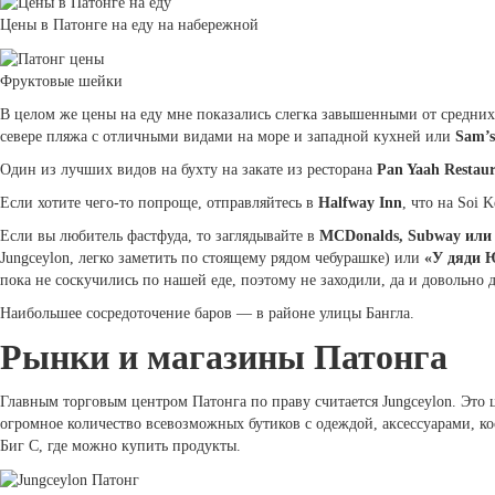
Цены в Патонге на еду на набережной
Фруктовые шейки
В целом же цены на еду мне показались слегка завышенными от средних
севере пляжа с отличными видами на море и западной кухней или
Sam’s
Один из лучших видов на бухту на закате из ресторана
Pan Yaah Restau
Если хотите чего-то попроще, отправляйтесь в
Halfway Inn
, что на Soi 
Если вы любитель фастфуда, то заглядывайте в
MCDonalds, Subway ил
Jungceylon, легко заметить по стоящему рядом чебурашке) или
«У дяди
пока не соскучились по нашей еде, поэтому не заходили, да и довольно д
Наибольшее сосредоточение баров — в районе улицы Бангла.
Рынки и магазины Патонга
Главным торговым центром Патонга по праву считается Jungceylon. Это 
огромное количество всевозможных бутиков с одеждой, аксессуарами, 
Биг С, где можно купить продукты.