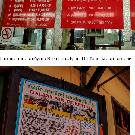
Расписание автобусов Вьентьян-Луанг Прабанг на автовокзале в