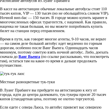
Расписание автобусов из Луанг Прабанга
В кассе на автостанции обычные локальные автобусы стоят 110
тысяч кипов, VIP — 130 тысяч (но не обольщайтесь словом VIP).
Ночной вип-бас — 150 тысяч. В городе можно купить заранее в
многочисленных офисах турагентств, с наценкой. Как правило,
наценка не такая большая, но вы можете попробовать купить
билет на станции перед отправлением.
Время в пути, как говорят многие агенты, 9-10 часов, не верьте
— на самом деле большой автобус идет медленно по горным
дорогам, особенно после Ванг Вьенга. Одиннадцать часов
минимум, поэтому советую взять ночной автобус. Либо, доехать
сначала до
Ванг Вьенга
(по ссылке рассказываю, что посмотреть
там), остаться там на какое-то время и дальше продолжать
путешествие.
Местные разноцветные тук-туки
В Луанг Прабанге вы прибудете на автостанцию к югу от
города, идти до центра далековато, тук-тукеры просят 20 тысяч
кипов (стандартная цена, поэтому не охотно торгуются).
Если едете с севера Лаоса, то автобус привезет вас северную