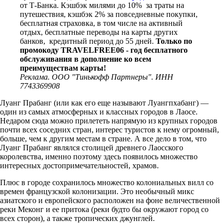
от Т-Банка. Кэшбэк милями до 10% за траты на
путешествия, кэшбэк 2% за повседневные покупки,
бесплатная страховка, в том числе на активный
отдых, бесплатные переводы на карты других
банков, кредитный период до 55 дней.
Только по
промокоду TRAVELFREE06 - год бесплатного
обслуживания в дополнение ко всем
преимуществам карты!
Реклама. ООО "Тинькофф Партнеры". ИНН
7743369908
Луанг Прабанг (или как его еще называют Луангпхабанг) —
один из самых атмосферных и классных городов в Лаосе.
Недаром сюда можно прилететь напрямую из крупных городов
почти всех соседних стран, интерес туристов к нему огромный,
больше, чем к другим местам в стране. А все дело в том, что
Луанг Прабанг являлся столицей древнего Лаосского
королевства, именно поэтому здесь появилось множество
интересных достопримечательностей, храмов.
Плюс в городе сохранилось множество колониальных вилл со
времен французской колонизации. Это необычный микс
азиатского и европейского расположен на фоне величественной
реки Меконг и ее притока (реки будто бы окружают город со
всех сторон), а также тропических джунглей.