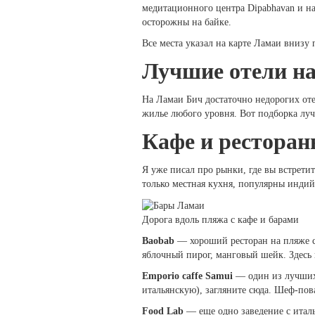
медитационного центра Dipabhavan и на 
осторожны на байке.
Все места указал на карте Ламаи внизу 
Лучшие отели н
На Ламаи Бич достаточно недорогих оте
жилье любого уровня. Вот подборка лу
Кафе и рестора
Я уже писал про рынки, где вы встрети
только местная кухня, популярны индийс
Дорога вдоль пляжа с кафе и барами
Baobab
— хороший ресторан на пляже с 
яблочный пирог, манговый шейк. Здесь 
Emporio caffe Samui
— один из лучших 
итальянскую), загляните сюда. Шеф-пов
Food Lab
— еще одно заведение с италь