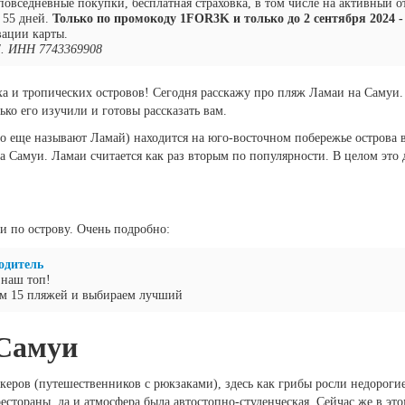
повседневные покупки, бесплатная страховка, в том числе на активный о
 55 дней.
Только по промокоду 1FOR3K и только до 2 сентября 2024 - 
вации карты.
. ИНН 7743369908
а и тропических островов! Сегодня расскажу про пляж Ламаи на Самуи.
ько его изучили и готовы рассказать вам.
о еще называют Ламай) находится на юго-восточном побережье острова в
 Самуи. Ламаи считается как раз вторым по популярности. В целом это д
 по острову. Очень подробно:
одитель
 наш топ!
ем 15 пляжей и выбираем лучший
Самуи
еров (путешественников с рюкзаками), здесь как грибы росли недорогие
естораны, да и атмосфера была автостопно-студенческая. Сейчас же в эт