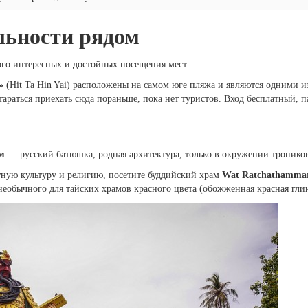
льности рядом
ого интересных и достойных посещения мест.
»
(Hit Ta Hin Yai) расположены на самом юге пляжа и являются одними и
раться приехать сюда пораньше, пока нет туристов. Вход бесплатный, па
м
— русский батюшка, родная архитектура, только в окружении тропиков
тную культуру и религию, посетите буддийский храм
Wat Ratchathamma
необычного для тайских храмов красного цвета (обожженная красная глин