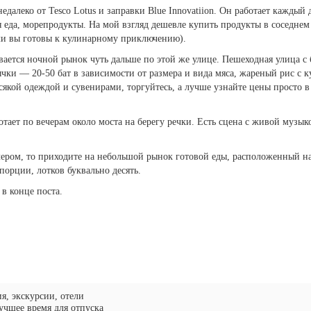
алеко от Tesco Lotus и заправки Blue Innovatiion. Он работает каждый д
 еда, морепродукты. На мой взгляд дешевле купить продукты в соседнем
сли вы готовы к кулинарному приключению).
ывается ночной рынок чуть дальше по этой же улице. Пешеходная улица с
чки — 20-50 бат в зависимости от размера и вида мяса, жареный рис с к
всякой одеждой и сувенирами, торгуйтесь, а лучше узнайте цены просто в
ает по вечерам около моста на берегу речки. Есть сцена с живой музык
ечером, то приходите на небольшой рынок готовой еды, расположенный 
орции, лотков буквально десять.
в конце поста.
ия, экскурсии, отели
учшее время для отпуска