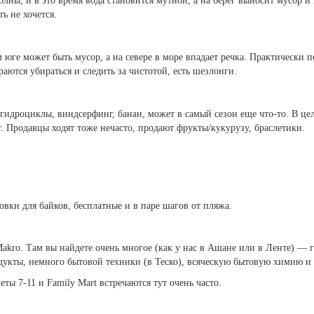
ны, и в это время вода становится мутной, а на берег выносит мусор и 
ь не хочется.
 юге может быть мусор, а на севере в море впадает речка. Практически 
раются убираться и следить за чистотой, есть шезлонги.
гидроциклы, виндсерфинг, банан, может в самый сезон еще что-то. В цел
ет. Продавцы ходят тоже нечасто, продают фрукты/кукурузу, браслетики.
ковки для байков, бесплатные и в паре шагов от пляжа.
Makro. Там вы найдете очень многое (как у нас в Ашане или в Ленте) —
одукты, немного бытовой техники (в Теско), всяческую бытовую химию и 
ты 7-11 и Family Mart встречаются тут очень часто.