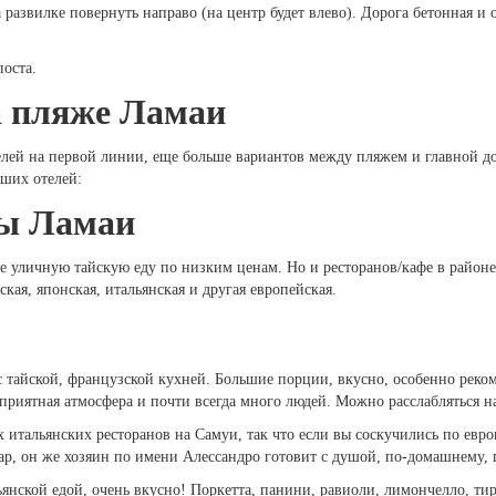
развилке повернуть направо (на центр будет влево). Дорога бетонная и о
поста.
а пляже Ламаи
лей на первой линии, еще больше вариантов между пляжем и главной дор
чших отелей:
ны Ламаи
те уличную тайскую еду по низким ценам. Но и ресторанов/кафе в районе
кая, японская, итальянская и другая европейская.
тайской, французской кухней. Большие порции, вкусно, особенно реком
приятная атмосфера и почти всегда много людей. Можно расслабляться на
итальянских ресторанов на Самуи, так что если вы соскучились по евро
ар, он же хозяин по имени Алессандро готовит с душой, по-домашнему, п
янской едой, очень вкусно! Поркетта, панини, равиоли, лимончелло, ти