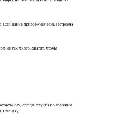
водоросли. Зато когда штиль, водичка
по всей длине прибрежная зона застроена
ом не так много, хватит, чтобы
 готовую еду, овощи-фрукты по хорошим
косметику.