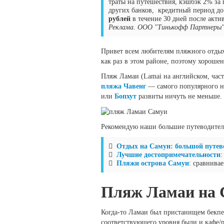
траты на путешествия, кэшбэк 2% за 
других банков, кредитный период до
рублей
в течение 30 дней после акти
Реклама. ООО "Тинькофф Партнеры"
Привет всем любителям пляжного отдых
как раз в этом районе, поэтому хорошен
Пляж Ламаи (Lamai на английском, част
пляжа Чавенг
— самого популярного на
или
Бопхут
развиты ничуть не меньше.
Рекомендую наши большие путеводители
Отдых на Самуи: большой путев
Лучшие достопримечательности
:
Пляжи острова Самуи
: сравнива
Пляж Ламаи на 
Когда-то Ламаи был пристанищем бекпек
соответствующего уровня были и кафе/р