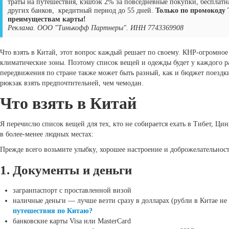
траты на путешествия, кэшбэк 2% за повседневные покупки, бесплатна
других банков, кредитный период до 55 дней.
Только по промокоду 
преимуществам карты!
Реклама. ООО "Тинькофф Партнеры". ИНН 7743369908
Что взять в Китай, этот вопрос каждый решает по своему. КНР-огромно
климатические зоны. Поэтому список вещей и одежды будет у каждого ра
передвижения по стране также может быть разный, как и бюджет поездки
рюкзак взять предпочтительней, чем чемодан.
Что взять в Китай
Я перечислю список вещей для тех, кто не собирается ехать в Тибет, Ц
в более-менее людных местах:
Прежде всего возьмите улыбку, хорошее настроение и доброжелательность
1. Документы и деньги
загранпаспорт с проставленной визой
наличные деньги — лучше везти сразу в долларах (рубли в Китае не
путешествия по Китаю?
банковские карты Visa или MasterCard