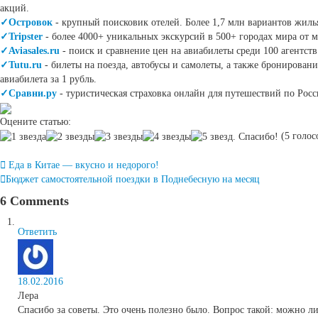
акций.
✓Островок
- крупный поисковик отелей. Более 1,7 млн вариантов жилья
✓Tripster
- более 4000+ уникальных экскурсий в 500+ городах мира от 
✓Aviasales.ru
- поиск и сравнение цен на авиабилеты среди 100 агентст
✓Tutu.ru
- билеты на поезда, автобусы и самолеты, а также бронирован
авиабилета за 1 рубль.
✓Сравни.ру
- туристическая страховка онлайн для путешествий по Росс
Оцените статью:
(5 голосо
Post
Еда в Китае — вкусно и недорого!
navigation
Бюджет самостоятельной поездки в Поднебесную на месяц
6 Comments
Ответить
18.02.2016
Лера
Спасибо за советы. Это очень полезно было. Вопрос такой: можно ли