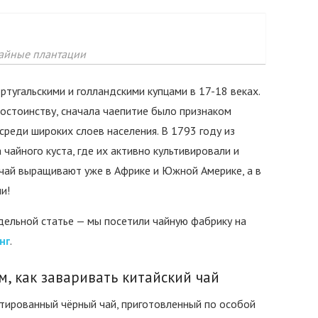
айные плантации
ртугальскими и голландскими купцами в 17-18 веках.
остоинству, сначала чаепитие было признаком
среди широких слоев населения. В 1793 году из
чайного куста, где их активно культивировали и
 чай выращивают уже в Африке и Южной Америке, а в
и!
тдельной статье — мы посетили чайную фабрику на
нг
.
ом, как заваривать китайский чай
тированный чёрный чай, приготовленный по особой