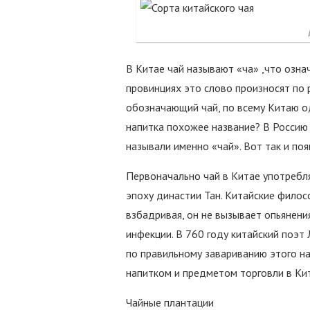
В Китае чай называют «ча» ,что озна
провинциях это слово произносят по р
обозначающий чай, по всему Китаю од
напитка похожее название? В Россию 
называли именно «чай». Вот так и поя
Первоначально чай в Китае употребля
эпоху династии Тан. Китайские филосо
взбадривая, он не вызывает опьянения
инфекции. В 760 году китайский поэт 
по правильному завариванию этого на
напитком и предметом торговли в Кит
Чайные плантации