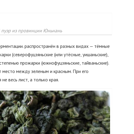
 пуэр из провинции Юньнань
ерментации. распространён в разных видах — тёмные
арки (северофуцзяньские (или утёсные, уишаньские),
й степенью прожарки (южнофуцзяньские, тайваньские).
 место между зеленым и красным. При его
е весь лист, а только края.