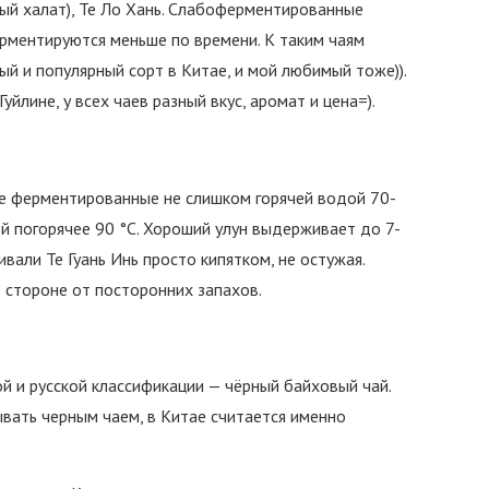
ый халат), Те Ло Хань. Слабоферментированные
ерментируются меньше по времени. К таким чаям
ый и популярный сорт в Китае, и мой любимый тоже)).
Гуйлине, у всех чаев разный вкус, аромат и цена=).
е ферментированные не слишком горячей водой 70-
й погорячее 90 °C. Хороший улун выдерживает до 7-
ивали Те Гуань Инь просто кипятком, не остужая.
в стороне от посторонних запахов.
ой и русской классификации — чёрный байховый чай.
ывать черным чаем, в Китае считается именно