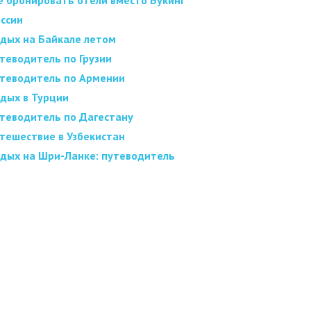
е бронировать отели вместо Букинг
оссии
дых на Байкале летом
теводитель по Грузии
теводитель по Армении
дых в Турции
теводитель по Дагестану
тешествие в Узбекистан
дых на Шри-Ланке: путеводитель