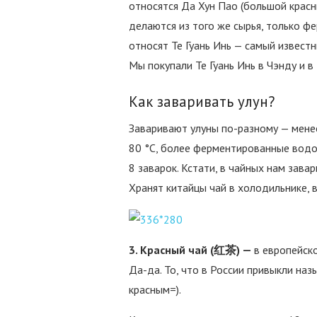
относятся Да Хун Пао (большой красн
делаются из того же сырья, только ф
относят Те Гуань Инь — самый известн
Мы покупали Те Гуань Инь в Чэнду и в 
Как заваривать улун?
Заваривают улуны по-разному — мене
80 °C, более ферментированные водо
8 заварок. Кстати, в чайных нам завар
Хранят китайцы чай в холодильнике, 
3. Красный чай (红茶) —
в европейск
Да-да. То, что в России привыкли наз
красным=).