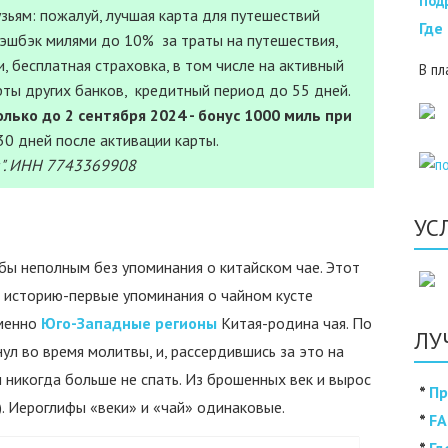
Под
зьям: пожалуй, лучшая карта для путешествий
Где
Кэшбэк милями до 10% за траты на путешествия,
, бесплатная страховка, в том числе на активный
В пл
рты других банков, кредитный период до 55 дней.
лько до 2 сентября 2024 - бонус 1000 миль при
30 дней после активации карты.
". ИНН 7743369908
УС
ы неполным без упоминания о китайском чае. Этот
 историю-первые упоминания о чайном кусте
именно
Юго-Западные регионы
Китая-родина чая. По
ЛУ
ул во время молитвы, и, рассердившись за это на
ы никогда больше не спать. Из брошенных век и вырос
*
Пр
). Иероглифы «веки» и «чай» одинаковые.
*
FA