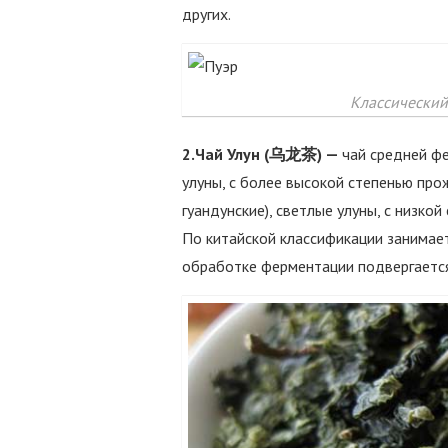
других.
Классический
2.Чай
Улун (乌龙茶) —
чай средней ф
улуны, с более высокой степенью прож
гуандунские), светлые улуны, с низко
По китайской классификации занимает
обработке ферментации подвергается н