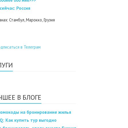
робнее обо мне>>>
 cейчас: Россия
анах: Стамбул, Марокко, Грузия
ЛУГИ
ЧШЕЕ В БЛОГЕ
омокоды на бронирование жилья
Q: Как купить тур выгодно