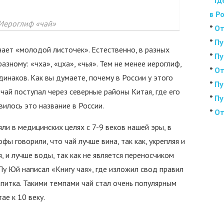
*
Гд
в Р
Иероглиф «чай»
*
От
*
Пу
чает «молодой листочек». Естественно, в разных
*
Пу
азному: «чха», «цха», «чья». Тем не менее иероглиф,
*
От
инаков. Как вы думаете, почему в России у этого
*
Пу
чай поступал через северные районы Китая, где его
*
Пу
вилось это название в России.
*
От
ли в медицинских целях с 7-9 веков нашей эры, в
фы говорили, что чай лучше вина, так как, укрепляя и
, и лучше воды, так как не является переносчиком
Лу Юй написал «Книгу чая», где изложил свод правил
питка. Такими темпами чай стал очень популярным
ае к 10 веку.