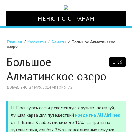
МЕНЮ ПО СТРАНАМ
О НАС
Главная
⁄
Казахстан
⁄
Алматы
⁄ Большое Алматинское
озеро
СТРАНЫ
Большое
16
ТУРЫ
Алматинское озеро
АВИАБИЛЕТЫ
ДОБАВЛЕНО: 24 МАЯ, 2014 АВТОР STAS
ОТЕЛИ
Пользуюсь сам и рекомендую друзьям: пожалуй,
лучшая карта для путешествий
кредитка All Airlines
СТРАХОВКА
от Т-Банка. Кэшбэк милями до 10% за траты на
путешествия, кэшбэк 2% за повседневные покупки,