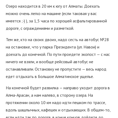
Озеро находится в 20 км к югу от Алматы. Доехать
можно очень легко на машине (если таковая у вас
имеется ;-) ), за 1,5 часа по хорошей асфальтированной
дороге, с ограждениями и разметкой.
Тем же, кто на своих двоих, надо сесть на автобус №28
на остановке, что у парка Президента (ул. Навои) и
доехать до конечной. По пути проедете экопост — с нас
ничего не взяли, и вообще рейсовый автобус не
останавливали. Остановку не пропустите — весь народ
едет отдыхать в Большое Алматинское ущелье.
На конечной будет развилка — направо уходит дорога в
Алма-Арасан, а нам налево, в сторону озера. На
протяжении около 10 км надо идти пешком по трассе,
вдоль шашлычных, кафешек и отдыхающих. В общем-то,
если идти так по дороге, в конце концов дойдете до