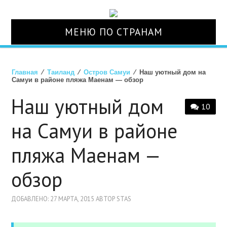
МЕНЮ ПО СТРАНАМ
О НАС
Главная
⁄
Таиланд
⁄
Остров Самуи
⁄ Наш уютный дом на
Самуи в районе пляжа Маенам — обзор
СТРАНЫ
Наш уютный дом
10
ТУРЫ
на Самуи в районе
АВИАБИЛЕТЫ
пляжа Маенам —
обзор
ОТЕЛИ
ДОБАВЛЕНО: 27 МАРТА, 2015 АВТОР STAS
СТРАХОВКА