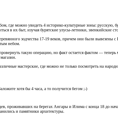
бом, где можно увидеть 4 историко-культурные зоны: русскую, 
иться в их быт, изучая бурятские улусы-летники, эвенкийские с
евянного зодчества 17-19 веков, причем они были вывезены с Б
ытым небом.
и провернуть такую операцию, но факт остается фактом — теперь
 магазин.
различные мастерские, где можно не только посмотреть на народн
ложите хотя бы 4 часа, а то получится бегом ;-)
ьцев, проживавших на берегах Ангары и Илима с конца 18 до нач
ранились и памятники архитектуры.