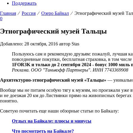
Поддержать
Главная
⁄
Россия
⁄
Озеро Байкал
⁄ Этнографический музей Та
0
Этнографический музей Тальцы
Добавлено: 28 октября, 2016 автор Stas
Пользуюсь сам и рекомендую друзьям: пожалуй, лучшая к
повседневные покупки, бесплатная страховка, в том числ
1FOR3K и только до 2 сентября 2024 - бонус 1000 миль 
Реклама. ООО "Тинькофф Партнеры". ИНН 7743369908
Архитектурно-этнографический музей «Тальцы»
— уникальное
Вообще мы не питаем особую тягу к музеям, но проезжали уже в
и не доезжая 20 км до Листвянки прямо на живописных берегах 
понятно.
Советую почитать еще наши обзорные статьи по Байкалу:
Отдых на Байкале: плюсы и минусы
Что посмотреть на Байкале?