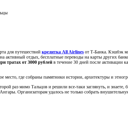
льцы
арта для путешествий
кредитка All Airlines
от Т-Банка. Кэшбэк м
е на активный отдых, бесплатные переводы на карты других банк
при тратах от 3000 рублей
в течение 30 дней после активации к
 место, где собраны памятники истории, архитектуры и этногра
торой раз мимо Тальцов и решили все-таки заглянуть, и знаете,
Ангары. Организаторам удалось не только собрать внушительную