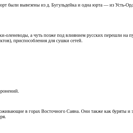
юрт были вывезены из д. Бугульдейка и одна юрта — из Усть-Ор
ки-оленеводы, а чуть позже под влиянием русских перешли на п
уктов), приспособления для сушки сетей.
оронений.
ивающие в горах Восточного Саяна. Они также как буряты и эве
ря.