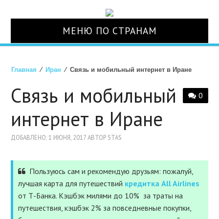
МЕНЮ ПО СТРАНАМ
О НАС
Главная
⁄
Иран
⁄ Связь и мобильный интернет в Иране
СТРАНЫ
Связь и мобильный
0
ТУРЫ
интернет в Иране
АВИАБИЛЕТЫ
ДОБАВЛЕНО: 1 ИЮНЯ, 2017 АВТОР STAS
ОТЕЛИ
Пользуюсь сам и рекомендую друзьям: пожалуй,
лучшая карта для путешествий
кредитка All Airlines
СТРАХОВКА
от Т-Банка. Кэшбэк милями до 10% за траты на
путешествия, кэшбэк 2% за повседневные покупки,