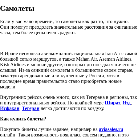
Самолеты
Если у вас мало времени, то самолеты как раз то, что нужно.
Они помогут преодолеть значительные расстояния за считанные
часы, тем более цены очень радуют.
В Иране несколько авиакомпаний: национальная Iran Air с самой
большой сетью маршрутов, а также Mahan Air, Aseman Airlines,
Kish Airlines и многие другие, о которых до поездки я ничего не
слышал. Из-за санкций самолеты в большинстве своем старые,
зачастую арендованные или купленные у России, хотя в
последнее время правительство стало приобретать новые
модели.
Внутренних рейсов очень много, как из Тегерана в регионы, так
и внутрирегиональных рейсов. По крайней мере
Шираз
,
Язд
,
Исфахан
,
Тегеран
легко достигаются по воздуху.
Как купить билеты?
Покупать билеты лучше заранее, например на
aviasales.ru
онлайн. Такая возможность появилась совсем недавно, и это