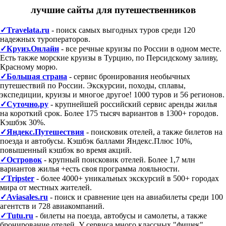
лучшие сайты для путешественников
✓Travelata.ru
- поиск самых выгодных туров среди 120
надежных туроператоров.
✓Круиз.Онлайн
- все речные круизы по России в одном месте.
Есть также морские круизы в Турцию, по Персидскому заливу,
Красному морю.
✓Большая страна
- сервис бронирования необычных
путешествий по России. Экскурсии, походы, сплавы,
экспедиции, круизы и многое другое! 1000 туров и 56 регионов.
✓Суточно.ру
- крупнейшей российский сервис аренды жилья
на короткий срок. Более 175 тысяч вариантов в 1300+ городов.
Кэшбэк 30%.
✓Яндекс.Путешествия
- поисковик отелей, а также билетов на
поезда и автобусы. Кэшбэк баллами Яндекс.Плюс 10%,
повышенный кэшбэк во время акций.
✓Островок
- крупный поисковик отелей. Более 1,7 млн
вариантов жилья +есть своя программа лояльности.
✓Tripster
- более 4000+ уникальных экскурсий в 500+ городах
мира от местных жителей.
✓Aviasales.ru
- поиск и сравнение цен на авиабилеты среди 100
агентств и 728 авиакомпаний.
✓Tutu.ru
- билеты на поезда, автобусы и самолеты, а также
бронирование отелей. У сервиса много классных "фишек".