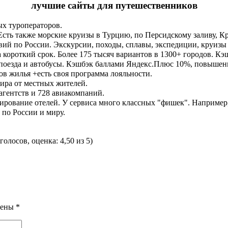
лучшие сайты для путешественников
ых туроператоров.
 Есть также морские круизы в Турцию, по Персидскому заливу, 
й по России. Экскурсии, походы, сплавы, экспедиции, круизы и
короткий срок. Более 175 тысяч вариантов в 1300+ городов. Кэ
а поезда и автобусы. Кэшбэк баллами Яндекс.Плюс 10%, повышен
ов жилья +есть своя программа лояльности.
мира от местных жителей.
агентств и 728 авиакомпаний.
нирование отелей. У сервиса много классных "фишек". Например,
 по России и миру.
голосов, оценка: 4,50 из 5)
чены
*