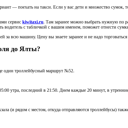
иант — поехать на такси. Если у вас дети и множество сумок, то
тами сервис
kiwitaxi.ru
. Там заранее можно выбрать нужную по р
дать водитель с табличкой с вашим именем, поможет отнести сумк
й за всю машину. Цену вы знаете заранее и не надо торговаться
оля до Ялты?
еще один троллейбусный маршрут №52.
05:00 утра, последний в 21:50. Днем каждые 20 минут, в утренни
ала (и рядом с местом, откуда отправляются троллейбусы) также