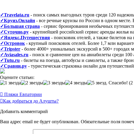
✓Travelata.ru
- поиск самых выгодных туров среди 120 надежн
✓Круиз.Онлайн
- все речные круизы по России в одном месте.
✓Большая страна
- сервис бронирования необычных путешестви
✓Суточно.ру
- крупнейшей российский сервис аренды жилья на 
✓Яндекс.Путешествия
- поисковик отелей, а также билетов н
✓Островок
- крупный поисковик отелей. Более 1,7 млн вариант
✓Tripster
- более 4000+ уникальных экскурсий в 500+ городах 
✓Aviasales.ru
- поиск и сравнение цен на авиабилеты среди 100 
✓Tutu.ru
- билеты на поезда, автобусы и самолеты, а также бро
✓Сравни.ру
- туристическая страховка онлайн для путешествий
Оцените статью:
(2 
Post
Пляжи Евпатории
navigation
Как добраться до Алушты?
Добавить комментарий
Ваш адрес email не будет опубликован.
Обязательные поля поме