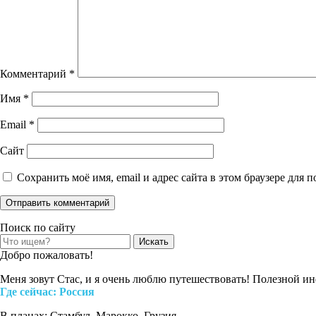
Комментарий
*
Имя
*
Email
*
Сайт
Сохранить моё имя, email и адрес сайта в этом браузере дл
Поиск по сайту
Search
for:
Добро пожаловать!
Меня зовут Стас, и я очень люблю путешествовать! Полезной и
Где cейчас: Россия
В планах: Стамбул, Марокко, Грузия