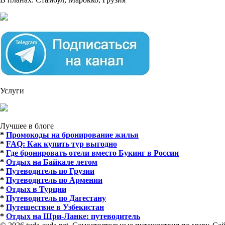
Услуги
Лучшее в блоге
*
Промокоды на бронирование жилья
*
FAQ: Как купить тур выгодно
*
Где бронировать отели вместо Букинг в России
*
Отдых на Байкале летом
*
Путеводитель по Грузии
*
Путеводитель по Армении
*
Отдых в Турции
*
Путеводитель по Дагестану
*
Путешествие в Узбекистан
*
Отдых на Шри-Ланке: путеводитель