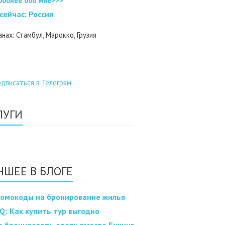
робнее обо мне>>>
 cейчас: Россия
анах: Стамбул, Марокко, Грузия
ЛУГИ
ЧШЕЕ В БЛОГЕ
омокоды на бронирование жилья
Q: Как купить тур выгодно