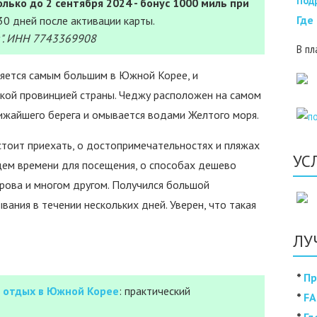
Под
лько до 2 сентября 2024 - бонус 1000 миль при
Где
30 дней после активации карты.
". ИНН 7743369908
В пл
ляется самым большим в Южной Корее, и
кой провинцией страны. Чеджу расположен на самом
лижайшего берега и омывается водами Желтого моря.
стоит приехать, о достопримечательностях и пляжах
УС
ем времени для посещения, о способах дешево
рова и многом другом. Получился большой
ания в течении нескольких дней. Уверен, что такая
ЛУ
*
Пр
 отдых в Южной Корее
: практический
*
FA