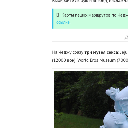
Выбирайте любую и вперед, наслажда
Карты пеших маршрутов по Чедж
ссылке
.
Д
На Чеджу сразу
три музея секса
: Je
(12000 вон), World Eros Museum (7000