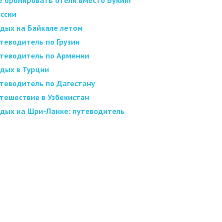
е бронировать отели вместо Букинг
оссии
дых на Байкале летом
теводитель по Грузии
теводитель по Армении
дых в Турции
теводитель по Дагестану
тешествие в Узбекистан
дых на Шри-Ланке: путеводитель