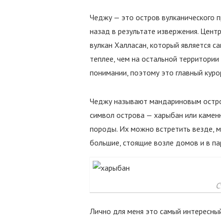
Чеджу — это остров вулканического 
назад в результате извержения. Цент
вулкан Халласан, который является са
теплее, чем на остальной территори
понимании, поэтому это главный курор
Чеджу называют мандариновым остро
символ острова — харыбан или каменн
породы. Их можно встретить везде, м
большие, стоящие возле домов и в па
С
Лично для меня это самый интересны