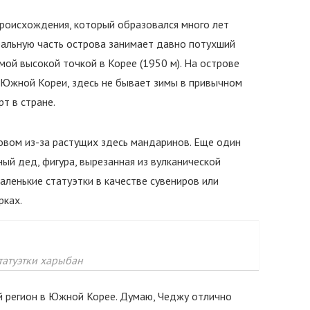
происхождения, который образовался много лет
ральную часть острова занимает давно потухший
мой высокой точкой в Корее (1950 м). На острове
и Южной Кореи, здесь не бывает зимы в привычном
т в стране.
вом из-за растущих здесь мандаринов. Еще один
ый дед, фигура, вырезанная из вулканической
аленькие статуэтки в качестве сувениров или
рках.
татуэтки харыбан
й регион в Южной Корее. Думаю, Чеджу отлично