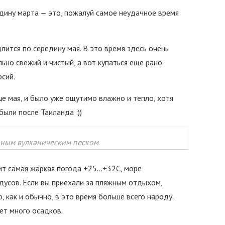
едину марта — это, пожалуй самое неудачное время
лится по середину мая. В это время здесь очень
льно свежий и чистый, а вот купаться еще рано.
сий.
е мая, и было уже ощутимо влажно и тепло, хотя
были после Таиланда :))
рным вулканическим песком
оит самая жаркая погода +25…+32С, море
адусов. Если вы приехали за пляжным отдыхом,
, как и обычно, в это время больше всего народу.
ет много осадков.