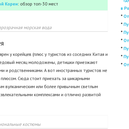
*
Гд
й Кореи
: обзор топ-30 мест
в Р
*
От
*
Пу
прозрачная морская вода
*
Пу
*
От
ея
*
Пу
рен у корейцев (плюс у туристов из соседних Китая и
*
Пу
 медовый месяц молодожены, детишки приезжают
*
От
ми и родственниками. А вот иностранных туристов не
й, плюсом. Сюда стоит приехать за шикарными
ым вулканическим или более привычным светлым
развлекательными комплексами и отлично развитой
иональные костюмы