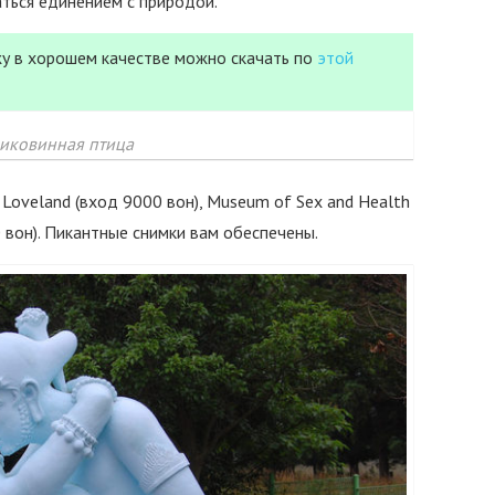
ться единением с природой.
у в хорошем качестве можно скачать по
этой
иковинная птица
ju Loveland (вход 9000 вон), Museum of Sex and Health
 вон). Пикантные снимки вам обеспечены.