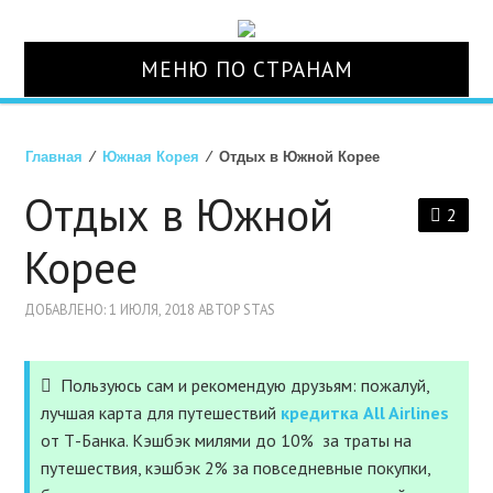
МЕНЮ ПО СТРАНАМ
О НАС
Главная
⁄
Южная Корея
⁄ Отдых в Южной Корее
СТРАНЫ
Отдых в Южной
2
ТУРЫ
Корее
АВИАБИЛЕТЫ
ДОБАВЛЕНО: 1 ИЮЛЯ, 2018 АВТОР STAS
ОТЕЛИ
Пользуюсь сам и рекомендую друзьям: пожалуй,
лучшая карта для путешествий
кредитка All Airlines
СТРАХОВКА
от Т-Банка. Кэшбэк милями до 10% за траты на
путешествия, кэшбэк 2% за повседневные покупки,