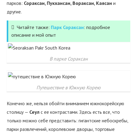
парков:
Сораксан, Пукхансан, Вораксан, Каясан
и
другие.
Читайте также:
Парк Сораксан
: подробное
описание и мой опыт
В парке Сораксан
Путешествие в Южную Корею
Конечно же, нельзя обойти вниманием южнокорейскую
столицу —
Сеул
с ее контрастами. Здесь есть все, что
только можно себе представить: гигантские небоскребы,
парки развлечений, королевские дворцы, торговые