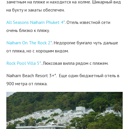
заметным на пляже и находится на холме. Шикарный вид
на бухту и закаты обеспечен.
All Seasons Naiharn Phuket 4*
. Отель известной сети
очень близко к пляжу.
Naiharn On The Rock 2*
. Недорогие бунгало чуть дальше
от пляжа, но с хорошим видом.
Rock Pool Villa 5*
. Люксовая вилла рядом с пляжем.
Naiharn Beach Resort 3+*. Еще один бюджетный отель в
900 метра от пляжа.