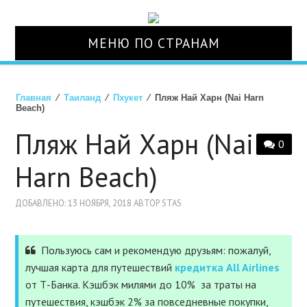
МЕНЮ ПО СТРАНАМ
О НАС
Главная
⁄
Таиланд
⁄
Пхукет
⁄ Пляж Най Харн (Nai Harn
Beach)
СТРАНЫ
Пляж Най Харн (Nai
0
ТУРЫ
Harn Beach)
АВИАБИЛЕТЫ
ДОБАВЛЕНО: 13 НОЯБРЯ, 2018 АВТОР STAS
ОТЕЛИ
Пользуюсь сам и рекомендую друзьям: пожалуй,
лучшая карта для путешествий
кредитка All Airlines
СТРАХОВКА
от Т-Банка. Кэшбэк милями до 10% за траты на
путешествия, кэшбэк 2% за повседневные покупки,