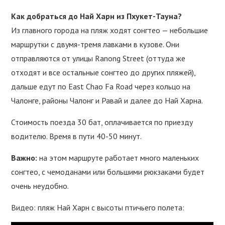
Как добраться до Най Харн из Пхукет-Тауна?
Из главного города на пляж ходят сонгтео — небольшие
маршрутки с двумя-тремя лавками в кузове. Они
отправляются от улицы Ranong Street (оттуда же
отходят и все остальные сонгтео до других пляжей),
дальше едут по East Chao Fa Road через кольцо на
Чалонге, районы Чалонг и Равай и далее до Най Харна.
Стоимость поезда 30 бат, оплачивается по приезду
водителю. Время в пути 40-50 минут.
Важно:
на этом маршруте работает много маленьких
сонгтео, с чемоданами или большими рюкзаками будет
очень неудобно.
Видео: пляж Най Харн с высоты птичьего полета: