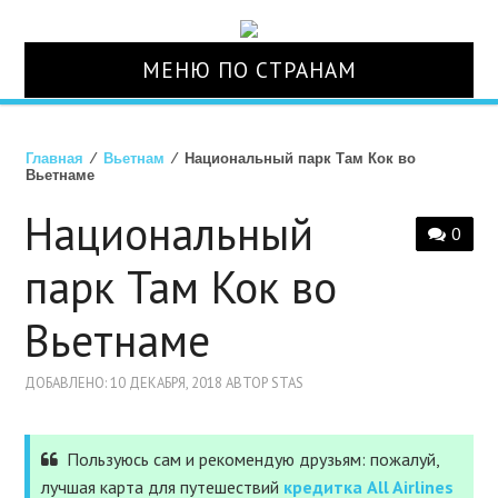
МЕНЮ ПО СТРАНАМ
О НАС
Главная
⁄
Вьетнам
⁄ Национальный парк Там Кок во
Вьетнаме
СТРАНЫ
Национальный
0
ТУРЫ
парк Там Кок во
АВИАБИЛЕТЫ
Вьетнаме
ОТЕЛИ
ДОБАВЛЕНО: 10 ДЕКАБРЯ, 2018 АВТОР STAS
СТРАХОВКА
Пользуюсь сам и рекомендую друзьям: пожалуй,
лучшая карта для путешествий
кредитка All Airlines