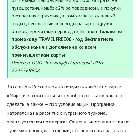
от Т-Банка. Кэшбэк милями до 10% за траты на
УСЛУГИ
путешествия, кэшбэк 2% за повседневные покупки,
бесплатная страховка, в том числе на активный
ПОЛЕЗНОЕ
отдых, бесплатные переводы на карты других
банков, кредитный период до 55 дней.
Только по
ПОДДЕРЖАТЬ
промокоду TRAVELFREE06 - год бесплатного
обслуживания в дополнение ко всем
преимуществам карты!
Реклама. ООО "Тинькофф Партнеры". ИНН
7743369908
За отдых в России можно получить кэшбэк по карте
«Мир», и в этой статье я подробно расскажу, как это
сделать, а также — про условия акции. Программа
направлена на развитие внутреннего туризма,
реализуется при поддержке Федерального агентства по
туризму и проходит этапами, обычно по два раза в год.