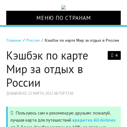
МЕНЮ ПО СТРАНАМ
О НАС
Главная
⁄
Россия
⁄ Кэшбэк по карте Мир за отдых в России
СТРАНЫ
Кэшбэк по карте
4
ТУРЫ
Мир за отдых в
России
АВИАБИЛЕТЫ
ДОБАВЛЕНО: 22 МАРТА, 2022 АВТОР STAS
ОТЕЛИ
СТРАХОВКА
Пользуюсь сам и рекомендую друзьям: пожалуй,
лучшая карта для путешествий
кредитка All Airlines