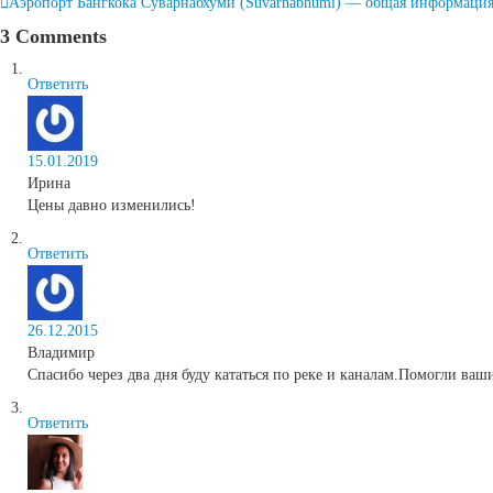
navigation
Аэропорт Бангкока Суварнабхуми (Suvarnabhumi) — общая информаци
3 Comments
Ответить
15.01.2019
Ирина
Цены давно изменились!
Ответить
26.12.2015
Владимир
Спасибо через два дня буду кататься по реке и каналам.Помогли ваши
Ответить