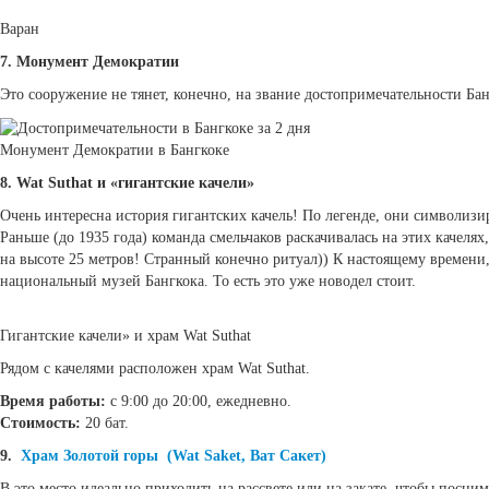
Варан
7. Монумент Демократии
Это сооружение не тянет, конечно, на звание достопримечательности Бан
Монумент Демократии в Бангкоке
8. Wat Suthat и «гигантские качели»
Очень интересна история гигантских качель! По легенде, они символизи
Раньше (до 1935 года) команда смельчаков раскачивалась на этих качеля
на высоте 25 метров! Странный конечно ритуал)) К настоящему времени, 
национальный музей Бангкока. То есть это уже новодел стоит.
Гигантские качели» и храм Wat Suthat
Рядом с качелями расположен храм Wat Suthat.
Время работы:
с 9:00 до 20:00, ежедневно.
Стоимость:
20 бат.
9.
Храм Золотой горы (Wat Saket, Ват Сакет)
В это место идеально приходить на рассвете или на закате, чтобы посни