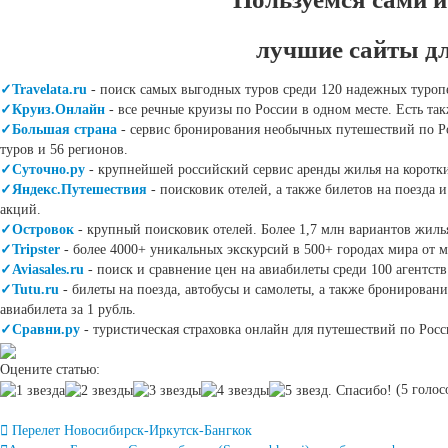
лучшие сайты д
✓Travelata.ru
- поиск самых выгодных туров среди 120 надежных туроп
✓Круиз.Онлайн
- все речные круизы по России в одном месте. Есть т
✓Большая страна
- сервис бронирования необычных путешествий по Ро
туров и 56 регионов.
✓Суточно.ру
- крупнейшей российский сервис аренды жилья на коротки
✓Яндекс.Путешествия
- поисковик отелей, а также билетов на поезда
акций.
✓Островок
- крупный поисковик отелей. Более 1,7 млн вариантов жилья
✓Tripster
- более 4000+ уникальных экскурсий в 500+ городах мира от 
✓Aviasales.ru
- поиск и сравнение цен на авиабилеты среди 100 агентст
✓Tutu.ru
- билеты на поезда, автобусы и самолеты, а также бронирован
авиабилета за 1 рубль.
✓Сравни.ру
- туристическая страховка онлайн для путешествий по Росс
Оцените статью:
(5 голосо
Post
Перелет Новосибирск-Иркутск-Бангкок