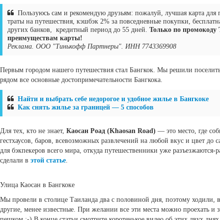
Пользуюсь сам и рекомендую друзьям: пожалуй, лучшая карта для
траты на путешествия, кэшбэк 2% за повседневные покупки, бесплатна
других банков, кредитный период до 55 дней.
Только по промокоду 
преимуществам карты!
Реклама. ООО "Тинькофф Партнеры". ИНН 7743369908
Первым городом нашего путешествия стал Бангкок. Мы решили поселитьс
рядом все основные достопримечательности Бангкока.
Найти и выбрать себе недорогое и удобное жилье в Бангкоке
Как снять жилье за границей — 5 способов
Для тех, кто не знает,
Каосан Роад (Khaosan Road)
— это место, где со
гестхаусов, баров, всевозможных развлечений на любой вкус и цвет до с
для бэкпекеров всего мира, откуда путешественники уже разъезжаются-
сделали в
этой статье
.
Улица Каосан в Бангкоке
Мы провели в столице Таиланда два с половиной дня, поэтому ходили, 
другие, менее известные. При желании все эти места можно проехать и з
пешком :-) В конце статьи смотрите коротенькое видео об этих двух днях