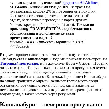
лучшая карта для путешествий
кредитка All Airlines
от Т-Банка. Кэшбэк милями до 10% за траты на
путешествия, кэшбэк 2% за повседневные покупки,
бесплатная страховка, в том числе на активный
отдых, бесплатные переводы на карты других
банков, кредитный период до 55 дней.
Только по
промокоду TRAVELFREE06 - год бесплатного
обслуживания в дополнение ко всем
преимуществам карты!
Реклама. ООО "Тинькофф Партнеры". ИНН
7743369908
Вторым городом нашего заключительного путешествия по
Таиланду стал
Канчанабури
. Сюда мы приехали посмотреть на
Тигриный монастырь
и на железную Дорогу Смерти. Про них
читайте в дальнейших статьях, а пока хотим прогуляться вместе
с вами по городу — столице одноименной провинции,
расположенной на запад от Бангкока. Провинция Канчанабури
на западе граничит с Бирмой, занимает третье место среди
остальных провинций страны по площади и выделяется
несколькими национальными парками с пещерами, реками и
водопадами, а также мостом через реку Квай.
Канчанабури — вечерняя прогулка по