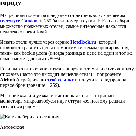
городу
Мы решили поселиться недалеко от автовокзала, в дешевом
гестхаусе Canaan
за 250 бат за номер в сутки. В Канчанабури
множество бюджетных отелей, самые интересные находятся
недалеко от реки Квай.
Искать отели лучше через сервис
Hotellook.ru
, который
позволяет сравнить цены по многим системам бронирования,
таким как booking.com (иногда разница в цене на один и тот же
номер может достигать 80%).
Если вы хотите остановиться в апартаментах или снять комнату
от хозяев (часто это выходит дешевле отеля) – попробуйте
Airbnb
(перейдите по
этой ссылке
и получите в подарок на
первое бронирование – 25$).
Мы приезжали и уезжали с автовокзала, и в тигриный
монастырь микроавтобусы идут оттуда же, поэтому решили
заселиться рядом.
Автовокзал