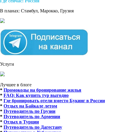
Где cейчас: Россия
В планах: Стамбул, Марокко, Грузия
Услуги
Лучшее в блоге
*
Промокоды на бронирование жилья
*
FAQ: Как купить тур выгодно
*
Где бронировать отели вместо Букинг в России
*
Отдых на Байкале летом
*
Путеводитель по Грузии
*
Путеводитель по Армении
*
Отдых в Турции
*
Путеводитель по Дагестану