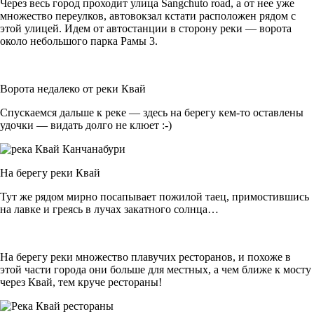
Через весь город проходит улица Sangchuto road, а от нее уже
множество переулков, автовокзал кстати расположен рядом с
этой улицей. Идем от автостанции в сторону реки — ворота
около небольшого парка Рамы 3.
Ворота недалеко от реки Квай
Спускаемcя дальше к реке — здесь на берегу кем-то оставлены
удочки — видать долго не клюет :-)
На берегу реки Квай
Тут же рядом мирно посапывает пожилой таец, примостившись
на лавке и греясь в лучах закатного солнца…
На берегу реки множество плавучих ресторанов, и похоже в
этой части города они больше для местных, а чем ближе к мосту
через Квай, тем круче рестораны!