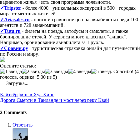
вариантов жилья +есть своя программа лояльности.
✓Tripster
- более 4000+ уникальных экскурсий в 500+ городах
мира от местных жителей.
✓Aviasales.ru
- поиск и сравнение цен на авиабилеты среди 100
агентств и 728 авиакомпаний.
✓Tutu.ru
- билеты на поезда, автобусы и самолеты, а также
бронирование отелей. У сервиса много классных "фишек".
Например, бронирование авиабилета за 1 рубль.
✓Сравни.ру
- туристическая страховка онлайн для путешествий
по России и миру.
Оцените статью:
(4
голосов, оценка: 5,00 из 5)
Загрузка...
Post
Кайтсёрфинг в Хуа Хине
navigation
Дорога Смерти в Таиланде и мост через реку Квай
2 Comments
Ответить