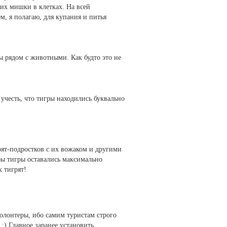
ких мишки в клетках. На всей
м, я полагаю, для купания и питья
ы рядом с животными. Как будто это не
 учесть, что тигры находились буквально
грят-подростков с их вожаком и другими
обы тигры оставались максимально
 тигрят!
олонтеры, ибо самим туристам строго
) Главное заранее установить