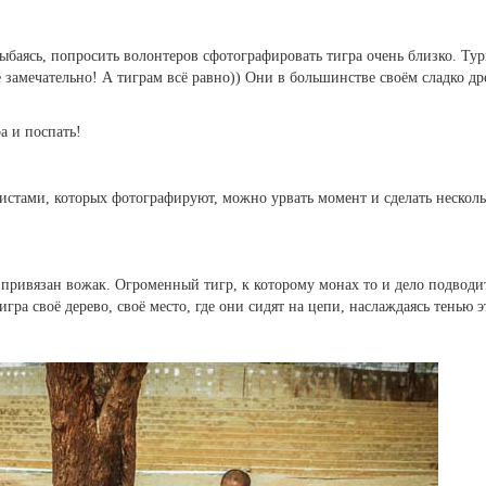
аясь, попросить волонтеров сфотографировать тигра очень близко. Тур
 замечательно! А тиграм всё равно)) Они в большинстве своём сладко др
а и поспать!
уристами, которых фотографируют, можно урвать момент и сделать нескол
у привязан вожак. Огроменный тигр, к которому монах то и дело подвод
игра своё дерево, своё место, где они сидят на цепи, наслаждаясь тенью 