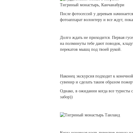
Тигриный монастырь, Канчанабури
После фотосессий у деревьев начинается
фотоаппарат волонтеру и все ждут, пока
Долго ждать не приходится. Первая гус
на полминуты тебе дают поводок, клад
перекатов мышц под твоей рукой.
Наконец экскурсия подходит к конечной 
сувенир и сделать таким образом поже
Однако, в ожидании когда все туристы с
забор))
Когда основная часть туристов пошла на