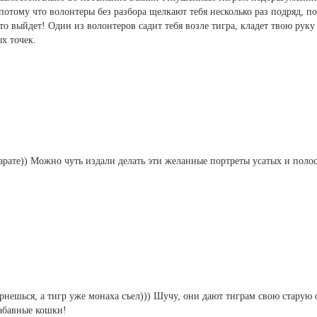
потому что волонтеры без разбора щелкают тебя несколько раз подряд, п
 то выйдет! Один из волонтеров садит тебя возле тигра, кладет твою рук
ых точек.
арате)) Можно чуть издали делать эти желанные портреты усатых и пол
вернешься, а тигр уже монаха съел))) Шучу, они дают тиграм свою старую
забавные кошки!