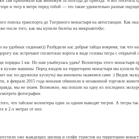
вки там принимали как минимум за полгода до приезда. А вот посетить о
торе и тигр в метре перед тобой — это такие удивительно разные ощущен
ого поиска транспорта до Тигриного монастыря на автостанции. Как оказ
уже после того, как мы купили билеты на микроавтобус.
 на удобных сиденьях)) Разбудили нас добрые тайцы вовремя, так что на
орогу нас встречают гигантские ворота в виде головы тигра с открытой 
еще порядка 1 км. Но нам улыбнулась удача! Волонтеры этого монастыря 
 в кузове машины. Перед входом на территорию монастыря мы купили би
ешит нас по-дружески куснуть) мы виноваты окажемся сами :) Видов экск
ати, в феврале 2015 года монахов обвинили в незаконной торговле живо
равда, мы не знаем. Возможно, мы попали на одну из последних экскурси
осмотреть фотографии.
того, что тайские волонтеры один за одним выводят тигров. А тигры так
их в 2-х метрах от них
запустили уже жаждущих зрелищ и селфи туристов на территорию монаст