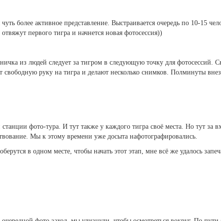
 чуть более активное представление. Выстраивается очередь по 10-15 чел
 отвяжут первого тигра и начнется новая фотосессия))
еничка из людей следует за тигром в следующую точку для фотосессий. С
ут свободную руку на тигра и делают несколько снимков. Полминуты вн
станции фото-тура. И тут также у каждого тигра своё места. Но тут за в
ртвование. Мы к этому времени уже досыта нафотографировались.
оберутся в одном месте, чтобы начать этот этап, мне всё же удалось запе
 очередной фото заход, мы улизнули, чтобы осмотреться вокруг. По пути