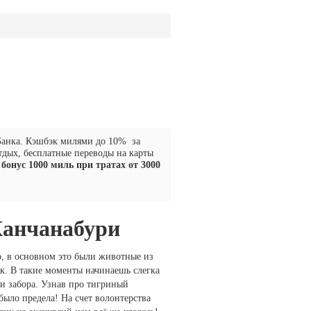
Банка. Кэшбэк милями до 10% за
тдых, бесплатные переводы на карты
бонус 1000 миль при тратах от 3000
Канчанабури
о, в основном это были животные из
ок. В такие моменты начинаешь слегка
ли забора. Узнав про тигриный
было предела! На счет волонтерства