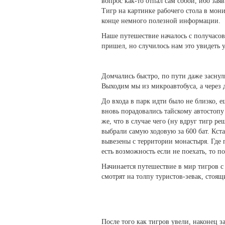
вопрос как-то отпал сам собой, ибо зая
Тигр на картинке рабочего стола в мони
конце немного полезной информации.
Наше путешествие началось с получасов
пришел, но случилось нам это увидеть 
Домчались быстро, по пути даже заснули
Выходим мы из микроавтобуса, а через д
До входа в парк идти было не близко, 
вновь порадовались тайскому автостопу
же, что в случае чего (ну вдруг тигр р
выбрали самую ходовую за 600 бат. Кст
вывезены с территории монастыря. Где п
есть возможность если не поехать, то п
Начинается путешествие в мир тигров с 
смотрят на толпу туристов-зевак, стоящ
После того как тигров увели, наконец 