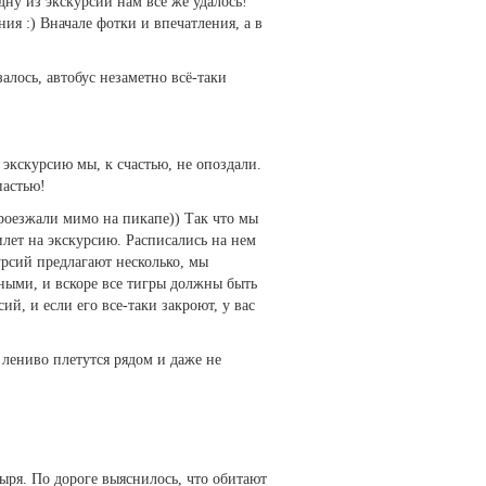
дну из экскурсий нам всё же удалось!
ия :) Вначале фотки и впечатления, а в
алось, автобус незаметно всё-таки
 экскурсию мы, к счастью, не опоздали.
пастью!
проезжали мимо на пикапе)) Так что мы
лет на экскурсию. Расписались на нем
урсий предлагают несколько, мы
тными, и вскоре все тигры должны быть
й, и если его все-таки закроют, у вас
 лениво плетутся рядом и даже не
ыря. По дороге выяснилось, что обитают