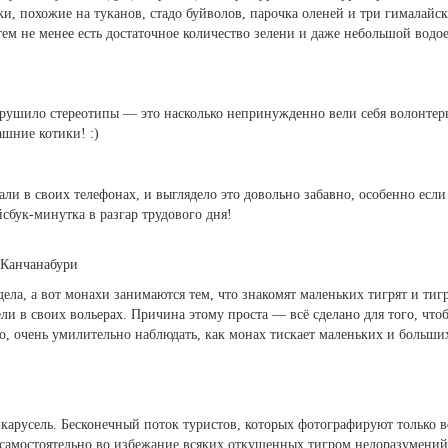
чки, похожие на туканов, стадо буйволов, парочка оленей и три гималайс
тем не менее есть достаточное количество зелени и даже небольшой водое
зрушило стереотипы — это насколько непринужденно вели себя волонтер
шние котики! :)
ли в своих телефонах, и выглядело это довольно забавно, особенно если
сбук-минутка в разгар трудового дня!
 Канчанабури
дела, а вот монахи занимаются тем, что знакомят маленьких тигрят и ти
ели в своих вольерах. Причина этому проста — всё сделано для того, чт
, очень умилительно наблюдать, как монах тискает маленьких и больших
карусель. Бесконечный поток туристов, которых фотографируют только в
самостоятельно во избежание всяких откушенных тигром недоразумений :