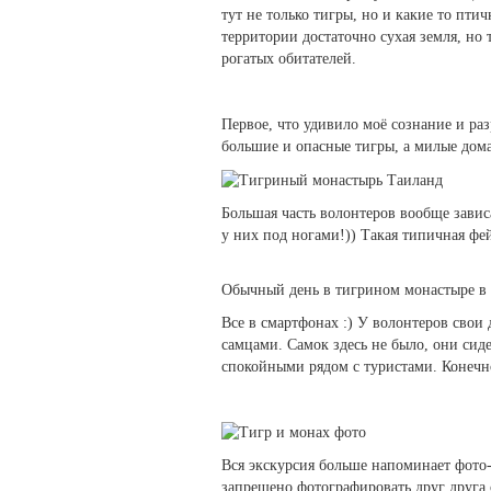
тут не только тигры, но и какие то пти
территории достаточно сухая земля, но 
рогатых обитателей.
Первое, что удивило моё сознание и ра
большие и опасные тигры, а милые дома
Большая часть волонтеров вообще зависа
у них под ногами!)) Такая типичная фей
Обычный день в тигрином монастыре в
Все в смартфонах :) У волонтеров свои 
самцами. Самок здесь не было, они сид
спокойными рядом с туристами. Конечно
Вся экскурсия больше напоминает фото-
запрещено фотографировать друг друга 