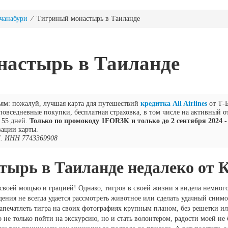
чанабури
⁄ Тигриный монастырь в Таиланде
настырь в Таиланде
ьям: пожалуй, лучшая карта для путешествий
кредитка All Airlines
от Т-
повседневные покупки, бесплатная страховка, в том числе на активный о
 55 дней.
Только по промокоду 1FOR3K и только до 2 сентября 2024 - 
вации карты.
. ИНН 7743369908
ырь в Таиланде недалеко от 
своей мощью и грацией! Однако, тигров в своей жизни я видела немног
дения не всегда удается рассмотреть животное или сделать удачный сним
запечатлеть тигра на своих фотографиях крупным планом, без решетки и
не только пойти на экскурсию, но и стать волонтером, радости моей не 