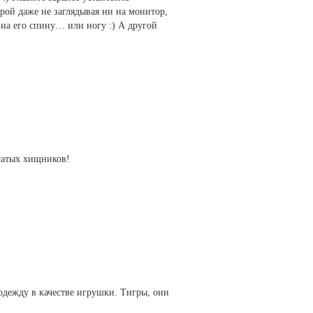
орой даже не заглядывая ни на монитор,
у на его спину… или ногу :) А другой
осатых хищников!
 одежду в качестве игрушки. Тигры, они