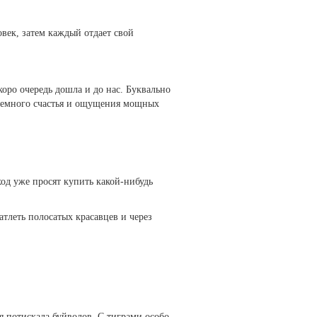
овек, затем каждый отдает свой
коро очередь дошла и до нас. Буквально
еземного счастья и ощущения мощных
ход уже просят купить какой-нибудь
чатлеть полосатых красавцев и через
 я потискала буйволов. С тиграми особо