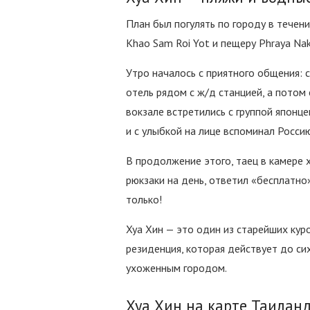
План был погулять по городу в течен
Khao Sam Roi Yot и пещеру Phraya Nako
Утро началось с приятного общения: 
отель рядом с ж/д станцией, а потом 
вокзале встретились с группой японце
и с улыбкой на лице вспоминал Россию
В продолжение этого, таец в камере 
рюкзаки на день, ответил «бесплатно
только!
Хуа Хин — это один из старейших кур
резиденция, которая действует до си
ухоженным городом.
Хуа Хин на карте Таилан