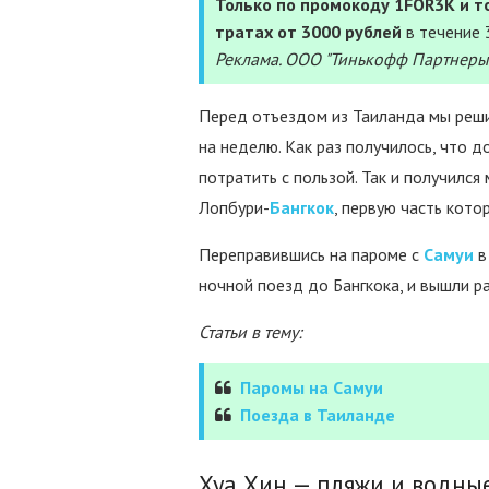
Только по промокоду 1FOR3K и то
тратах от 3000 рублей
в течение 
Реклама. ООО "Тинькофф Партнеры
Перед отъездом из Таиланда мы реши
на неделю. Как раз получилось, что 
потратить с пользой. Так и получился
Лопбури-
Бангкок
, первую часть котор
Переправившись на пароме с
Самуи
в
ночной поезд до Бангкока, и вышли ра
Статьи в тему:
Паромы на Самуи
Поезда в Таиланде
Хуа Хин — пляжи и водны