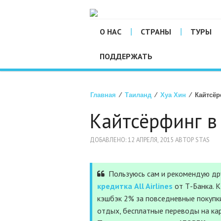
О НАС
СТРАНЫ
ТУРЫ
ПОДДЕРЖАТЬ
Главная
⁄
Таиланд
⁄
Хуа Хин
⁄ Кайтсёр
Кайтсёрфинг в
ДОБАВЛЕНО: 12 АПРЕЛЯ, 2015 АВТОР STAS
Пользуюсь сам и рекомендую дру
кредитка All Airlines
от Т-Банка. 
кэшбэк 2% за повседневные покупки
отдых, бесплатные переводы на ка