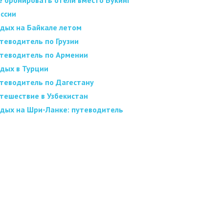
е бронировать отели вместо Букинг
оссии
дых на Байкале летом
теводитель по Грузии
теводитель по Армении
дых в Турции
теводитель по Дагестану
тешествие в Узбекистан
дых на Шри-Ланке: путеводитель