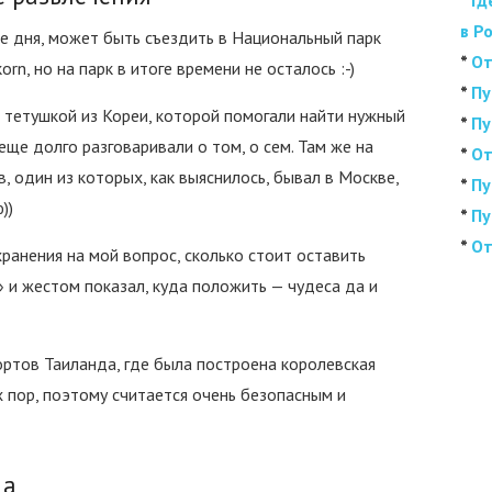
*
Гд
в Р
ие дня, может быть съездить в Национальный парк
*
От
rn, но на парк в итоге времени не осталось :-)
*
Пу
с тетушкой из Кореи, которой помогали найти нужный
*
Пу
еще долго разговаривали о том, о сем. Там же на
*
От
в, один из которых, как выяснилось, бывал в Москве,
*
Пу
))
*
Пу
*
От
хранения на мой вопрос, сколько стоит оставить
» и жестом показал, куда положить — чудеса да и
ортов Таиланда, где была построена королевская
х пор, поэтому считается очень безопасным и
да