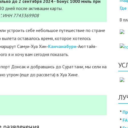
Под
лько до 2 сентября 2024 - бонус 1000 миль при
Где
30 дней после активации карты.
". ИНН 7743369908
В пл
ли устроить себе небольшое путешествие по стране
до вылета оставалось время, которое хотелось
 маршрут Самуи-Хуа Хин-
Канчанабури
-Аюттайя-
ого я и хочу вам сегодня показать.
УС
 порт Донсак и добравшись до Сураттани, мы сели на
но утром (еще до рассвета) в Хуа Хине.
ЛУ
*
Пр
*
FA
е развлечения