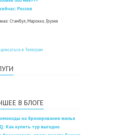
робнее обо мне>>>
 cейчас: Россия
анах: Стамбул, Марокко, Грузия
ЛУГИ
ЧШЕЕ В БЛОГЕ
омокоды на бронирование жилья
Q: Как купить тур выгодно