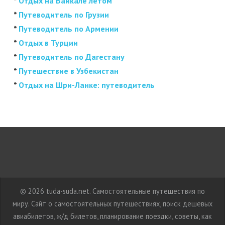
*
Отдых на Байкале летом
*
Путеводитель по Грузии
*
Путеводитель по Армении
*
Отдых в Турции
*
Путеводитель по Дагестану
*
Путешествие в Узбекистан
*
Отдых на Шри-Ланке: путеводитель
© 2026 tuda-suda.net. Самостоятельные путешествия по
миру. Сайт о самостоятельных путешествиях, поиск дешевых
авиабилетов, ж/д билетов, планирование поездки, советы, как