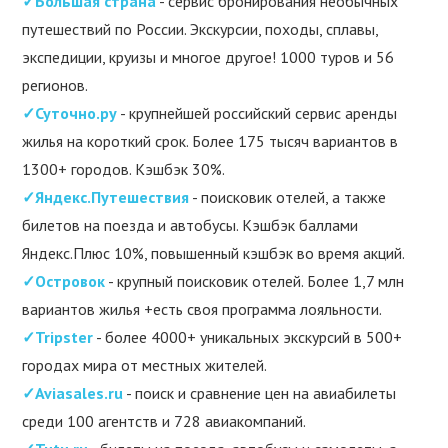
✓Большая страна
- сервис бронирования необычных
путешествий по России. Экскурсии, походы, сплавы,
экспедиции, круизы и многое другое! 1000 туров и 56
регионов.
✓Суточно.ру
- крупнейшей российский сервис аренды
жилья на короткий срок. Более 175 тысяч вариантов в
1300+ городов. Кэшбэк 30%.
✓Яндекс.Путешествия
- поисковик отелей, а также
билетов на поезда и автобусы. Кэшбэк баллами
Яндекс.Плюс 10%, повышенный кэшбэк во время акций.
✓Островок
- крупный поисковик отелей. Более 1,7 млн
вариантов жилья +есть своя программа лояльности.
✓Tripster
- более 4000+ уникальных экскурсий в 500+
городах мира от местных жителей.
✓Aviasales.ru
- поиск и сравнение цен на авиабилеты
среди 100 агентств и 728 авиакомпаний.