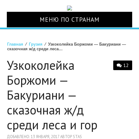
МЕНЮ ПО СТРАНАМ
О НАС
Главная
⁄
Грузия
⁄ Узкоколейка Боржоми — Бакуриани —
сказочная ж/д среди леса…
СТРАНЫ
Узкоколейка
12
ТУРЫ
Боржоми —
АВИАБИЛЕТЫ
Бакуриани —
сказочная ж/д
ОТЕЛИ
среди леса и гор
СТРАХОВКА
ДОБАВЛЕНО: 13 ЯНВАРЯ, 2017 АВТОР STAS