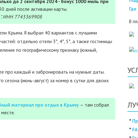
Под
лько до 2 сентября 2024 - бонус 1000 миль при
Где
30 дней после активации карты.
". ИНН 7743369908
В пл
ели Крыма. Я выбрал 40 вариантов с лучшими
астей: отдельно отели 3*, 4*, 5*, а также гостиницы
деление по географическому признаку (южный,
УС
е про каждый и забронировать на нужные даты.
 сезона (июнь-август) за номер в сутки для двоих
ЛУ
бный материал про отдых в Крыму
— там собрал
 месте.
*
Пр
*
FA