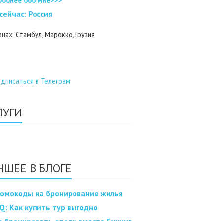
робнее обо мне>>>
 cейчас: Россия
анах: Стамбул, Марокко, Грузия
ЛУГИ
ЧШЕЕ В БЛОГЕ
омокоды на бронирование жилья
Q: Как купить тур выгодно