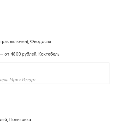
втрак включен), Феодосия
— от 4800 рублей, Коктебель
тель Мрия Резорт
лей, Понизовка