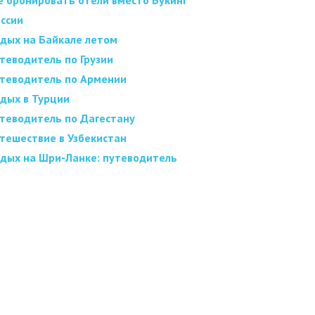
е бронировать отели вместо Букинг
оссии
дых на Байкале летом
теводитель по Грузии
теводитель по Армении
дых в Турции
теводитель по Дагестану
тешествие в Узбекистан
дых на Шри-Ланке: путеводитель