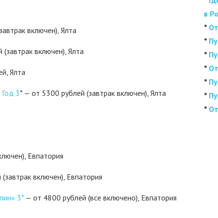
*
Гд
в Р
*
От
завтрак включен), Ялта
*
Пу
 (завтрак включен), Ялта
*
Пу
*
От
й, Ялта
*
Пу
 Год 3
* — от 5300 рублей (завтрак включен), Ялта
*
Пу
*
От
ключен), Евпатория
 (завтрак включен), Евпатория
пин» 3*
— от 4800 рублей (все включено), Евпатория