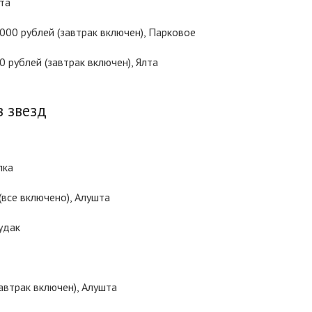
та
000 рублей (завтрак включен), Парковое
 рублей (завтрак включен), Ялта
з звезд
пка
(все включено), Алушта
удак
автрак включен), Алушта