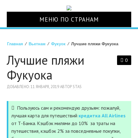
МЕНЮ ПО СТРАНАМ
О НАС
Главная
⁄
Вьетнам
⁄
Фукуок
⁄ Лучшие пляжи Фукуока
СТРАНЫ
Лучшие пляжи
0
ТУРЫ
Фукуока
АВИАБИЛЕТЫ
ДОБАВЛЕНО: 11 ЯНВАРЯ, 2019 АВТОР STAS
ОТЕЛИ
Пользуюсь сам и рекомендую друзьям: пожалуй,
лучшая карта для путешествий
кредитка All Airlines
СТРАХОВКА
от Т-Банка. Кэшбэк милями до 10% за траты на
путешествия, кэшбэк 2% за повседневные покупки,