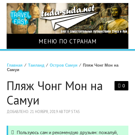
МЕНЮ ПО СТРАНАМ
О НАС
Главная
⁄
Таиланд
⁄
Остров Самуи
⁄ Пляж Чонг Мон на
Самуи
СТРАНЫ
Пляж Чонг Мон на
0
ТУРЫ
Самуи
АВИАБИЛЕТЫ
ДОБАВЛЕНО: 21 НОЯБРЯ, 2019 АВТОР STAS
ОТЕЛИ
Пользуюсь сам и рекомендую друзьям: пожалуй,