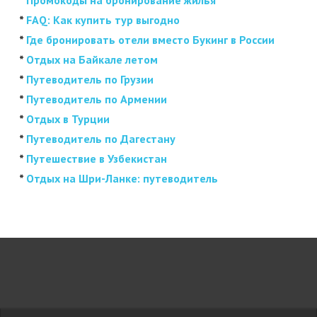
*
Промокоды на бронирование жилья
*
FAQ: Как купить тур выгодно
*
Где бронировать отели вместо Букинг в России
*
Отдых на Байкале летом
*
Путеводитель по Грузии
*
Путеводитель по Армении
*
Отдых в Турции
*
Путеводитель по Дагестану
*
Путешествие в Узбекистан
*
Отдых на Шри-Ланке: путеводитель