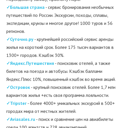
✓Большая страна
- сервис бронирования необычных
путешествий по России. Экскурсии, походы, сплавы,
экспедиции, круизы и многое другое! 1000 туров и 56
регионов.
✓Суточно.ру
- крупнейшей российский сервис аренды
жилья на короткий срок. Более 175 тысяч вариантов в
1300+ городов. Кэшбэк 30%.
✓Яндекс.Путешествия
- поисковик отелей, а также
билетов на поезда и автобусы. Кэшбэк баллами
Яндекс.Плюс 10%, повышенный кэшбэк во время акций.
✓Островок
- крупный поисковик отелей. Более 1,7 млн
вариантов жилья +есть своя программа лояльности.
✓Tripster
- более 4000+ уникальных экскурсий в 500+
городах мира от местных жителей.
✓Aviasales.ru
- поиск и сравнение цен на авиабилеты
среди 100 агентств и 728 авиакомпаний.