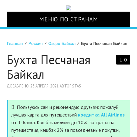
МЕНЮ ПО СТРАНАМ
О НАС
Главная
⁄
Россия
⁄
Озеро Байкал
⁄ Бухта Песчаная Байкал
СТРАНЫ
Бухта Песчаная
0
ТУРЫ
Байкал
АВИАБИЛЕТЫ
ДОБАВЛЕНО: 23 АПРЕЛЯ, 2021 АВТОР STAS
ОТЕЛИ
Пользуюсь сам и рекомендую друзьям: пожалуй,
лучшая карта для путешествий
кредитка All Airlines
СТРАХОВКА
от Т-Банка. Кэшбэк милями до 10% за траты на
путешествия, кэшбэк 2% за повседневные покупки,