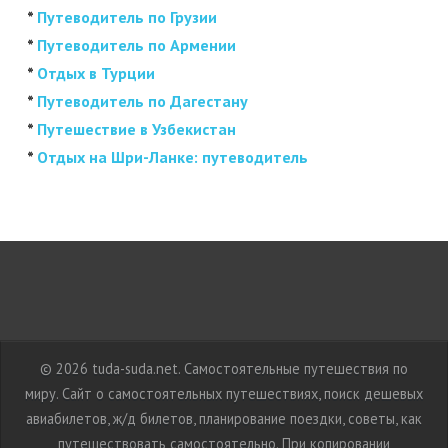
*
Путеводитель по Грузии
*
Путеводитель по Армении
*
Отдых в Турции
*
Путеводитель по Дагестану
*
Путешествие в Узбекистан
*
Отдых на Шри-Ланке: путеводитель
© 2026 tuda-suda.net. Самостоятельные путешествия по
миру. Сайт о самостоятельных путешествиях, поиск дешевых
авиабилетов, ж/д билетов, планирование поездки, советы, как
путешествовать самостоятельно. При копировании