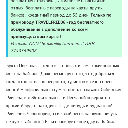
бесплатная страховка, в том числе на активный
УСЛУГИ
отдых, бесплатные переводы на карты других
банков, кредитный период до 55 дней.
Только по
ПОЛЕЗНОЕ
промокоду TRAVELFREE06 - год бесплатного
обслуживания в дополнение ко всем
ПОДДЕРЖАТЬ
преимуществам карты!
Реклама. ООО "Тинькофф Партнеры". ИНН
7743369908
Бухта Песчаная — одно из топовых и самых живописных
мест на Байкале. Даже несмотря на то, что добраться
сюда относительно непросто, туристов в сезон очень
много! Неофициально эту местность называют Сибирская
Ривьера, и действительно — в Песчаной невероятно
красиво! Будто находишься где-нибудь в Будванской
Ривьере в Черногории, а светлый песок на пляже ничуть
не хуже тайского :) Если планируете поездку на Байкал —