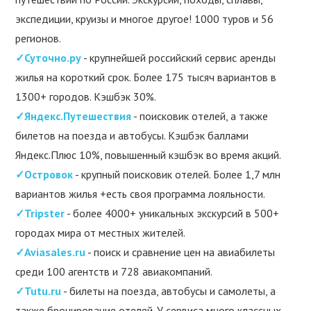
экспедиции, круизы и многое другое! 1000 туров и 56
регионов.
✓Суточно.ру
- крупнейшей российский сервис аренды
жилья на короткий срок. Более 175 тысяч вариантов в
1300+ городов. Кэшбэк 30%.
✓Яндекс.Путешествия
- поисковик отелей, а также
билетов на поезда и автобусы. Кэшбэк баллами
Яндекс.Плюс 10%, повышенный кэшбэк во время акций.
✓Островок
- крупный поисковик отелей. Более 1,7 млн
вариантов жилья +есть своя программа лояльности.
✓Tripster
- более 4000+ уникальных экскурсий в 500+
городах мира от местных жителей.
✓Aviasales.ru
- поиск и сравнение цен на авиабилеты
среди 100 агентств и 728 авиакомпаний.
✓Tutu.ru
- билеты на поезда, автобусы и самолеты, а
также бронирование отелей. У сервиса много классных