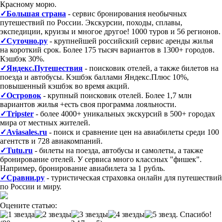
Красному морю.
✓Большая страна
- сервис бронирования необычных
путешествий по России. Экскурсии, походы, сплавы,
экспедиции, круизы и многое другое! 1000 туров и 56 регионов.
✓Суточно.ру
- крупнейшей российский сервис аренды жилья
на короткий срок. Более 175 тысяч вариантов в 1300+ городов.
Кэшбэк 30%.
✓Яндекс.Путешествия
- поисковик отелей, а также билетов на
поезда и автобусы. Кэшбэк баллами Яндекс.Плюс 10%,
повышенный кэшбэк во время акций.
✓Островок
- крупный поисковик отелей. Более 1,7 млн
вариантов жилья +есть своя программа лояльности.
✓Tripster
- более 4000+ уникальных экскурсий в 500+ городах
мира от местных жителей.
✓Aviasales.ru
- поиск и сравнение цен на авиабилеты среди 100
агентств и 728 авиакомпаний.
✓Tutu.ru
- билеты на поезда, автобусы и самолеты, а также
бронирование отелей. У сервиса много классных "фишек".
Например, бронирование авиабилета за 1 рубль.
✓Сравни.ру
- туристическая страховка онлайн для путешествий
по России и миру.
Оцените статью: