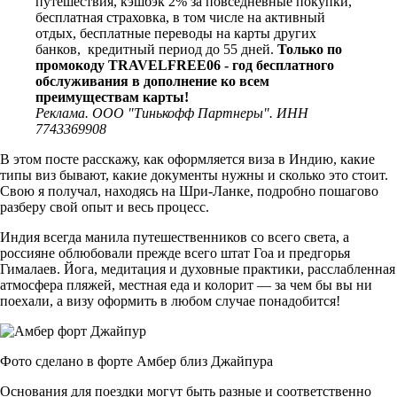
путешествия, кэшбэк 2% за повседневные покупки,
бесплатная страховка, в том числе на активный
отдых, бесплатные переводы на карты других
банков, кредитный период до 55 дней.
Только по
промокоду TRAVELFREE06 - год бесплатного
обслуживания в дополнение ко всем
преимуществам карты!
Реклама. ООО "Тинькофф Партнеры". ИНН
7743369908
В этом посте расскажу, как оформляется виза в Индию, какие
типы виз бывают, какие документы нужны и сколько это стоит.
Свою я получал, находясь на Шри-Ланке, подробно пошагово
разберу свой опыт и весь процесс.
Индия всегда манила путешественников со всего света, а
россияне облюбовали прежде всего штат Гоа и предгорья
Гималаев. Йога, медитация и духовные практики, расслабленная
атмосфера пляжей, местная еда и колорит — за чем бы вы ни
поехали, а визу оформить в любом случае понадобится!
Фото сделано в форте Амбер близ Джайпура
Основания для поездки могут быть разные и соответственно