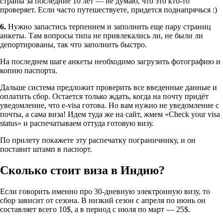
страны за последние 10 лет — не думаю, что это кто-то
проверяет. Если часто путешествуете, придется поднапрячься :)
6.
Нужно запастись терпением и заполнить еще пару страниц
анкеты. Там вопросы типа не привлекались ли, не были ли
депортированы, так что заполнить быстро.
На последнем шаге анкеты необходимо загрузить фотографию и
копию паспорта.
Дальше система предложит проверить все введенные данные и
оплатить сбор. Остается только ждать, когда на почту придёт
уведомление, что e-visa готова. Но вам нужно не уведомление с
почты, а сама виза! Идем туда же на сайт, жмем «Check your visa
status» и распечатываем оттуда готовую визу.
По прилету покажете эту распечатку пограничнику, и он
поставит штамп в паспорт.
Сколько стоит виза в Индию?
Если говорить именно про 30-дневную электронную визу, то
сбор зависит от сезона. В низкий сезон с апреля по июнь он
составляет всего 10$, а в период с июля по март — 25$.