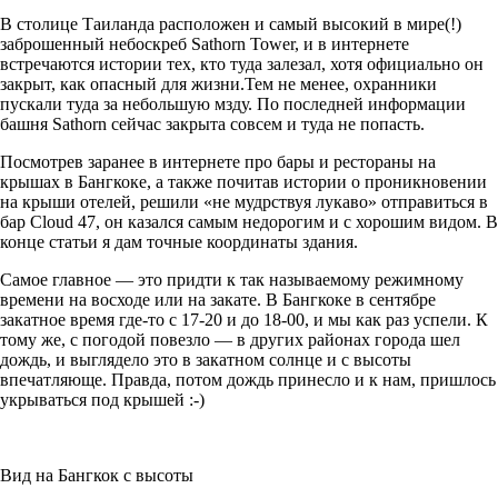
В столице Таиланда расположен и самый высокий в мире(!)
заброшенный небоскреб Sathorn Tower, и в интернете
встречаются истории тех, кто туда залезал, хотя официально он
закрыт, как опасный для жизни.Тем не менее, охранники
пускали туда за небольшую мзду. По последней информации
башня Sathorn сейчас закрыта совсем и туда не попасть.
Посмотрев заранее в интернете про бары и рестораны на
крышах в Бангкоке, а также почитав истории о проникновении
на крыши отелей, решили «не мудрствуя лукаво» отправиться в
бар Cloud 47, он казался самым недорогим и с хорошим видом. В
конце статьи я дам точные координаты здания.
Самое главное — это придти к так называемому режимному
времени на восходе или на закате. В Бангкоке в сентябре
закатное время где-то с 17-20 и до 18-00, и мы как раз успели. К
тому же, с погодой повезло — в других районах города шел
дождь, и выглядело это в закатном солнце и с высоты
впечатляюще. Правда, потом дождь принесло и к нам, пришлось
укрываться под крышей :-)
Вид на Бангкок с высоты