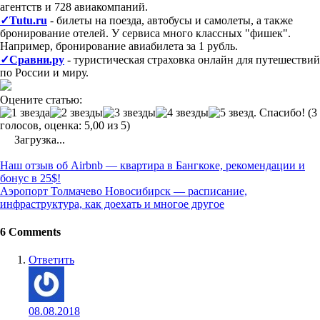
агентств и 728 авиакомпаний.
✓Tutu.ru
- билеты на поезда, автобусы и самолеты, а также
бронирование отелей. У сервиса много классных "фишек".
Например, бронирование авиабилета за 1 рубль.
✓Сравни.ру
- туристическая страховка онлайн для путешествий
по России и миру.
Оцените статью:
(3
голосов, оценка: 5,00 из 5)
Загрузка...
Post
Наш отзыв об Airbnb — квартира в Бангкоке, рекомендации и
navigation
бонус в 25$!
Аэропорт Толмачево Новосибирск — расписание,
инфраструктура, как доехать и многое другое
6 Comments
Ответить
08.08.2018