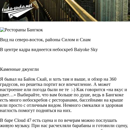
Вид на северо-восток, районы Силом и Сиам
В центре кадра виднеется небоскреб Baiyoke Sky
Каменные джунгли
Я бывал на Байок Скай, и хоть там и выше, и обзор на 360
градусов, но решетка портит все впечатление. А может
настроение или погода были не те :-) Как говорится «на вкус и
цвет…» Выбирайте, что вам больше по душе, ведь в Бангкоке
есть много небоскребов с ресторанами, бассейнами на крыше
или просто с отличным видом. Немного смекалки и здоровая
наглость помогут подняться на них.
В баре Cloud 47 есть сцена и по вечерам можно послушать
живую музыку. При нас расчехляли барабаны и готовили сцену,