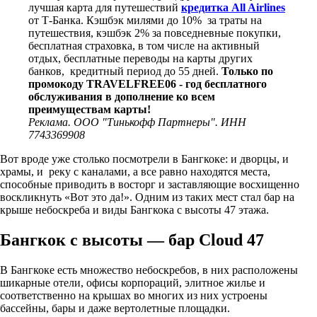
лучшая карта для путешествий
кредитка All Airlines
от Т-Банка. Кэшбэк милями до 10% за траты на
путешествия, кэшбэк 2% за повседневные покупки,
бесплатная страховка, в том числе на активный
отдых, бесплатные переводы на карты других
банков, кредитный период до 55 дней.
Только по
промокоду TRAVELFREE06 - год бесплатного
обслуживания в дополнение ко всем
преимуществам карты!
Реклама. ООО "Тинькофф Партнеры". ИНН
7743369908
Вот вроде уже столько посмотрели в Бангкоке: и дворцы, и
храмы, и реку с каналами, а все равно находятся места,
способные приводить в восторг и заставляющие восхищенно
воскликнуть «Вот это да!». Одним из таких мест стал бар на
крыше небоскреба и виды Бангкока с высоты 47 этажа.
Бангкок с высоты — бар Cloud 47
В Бангкоке есть множество небоскребов, в них расположены
шикарные отели, офисы корпораций, элитное жилье и
соответственно на крышах во многих из них устроены
бассейны, бары и даже вертолетные площадки.