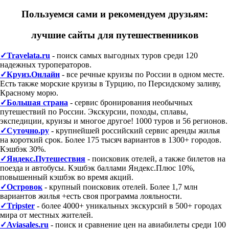
Пользуемся сами и рекомендуем друзьям:
лучшие сайты для путешественников
✓Travelata.ru
- поиск самых выгодных туров среди 120
надежных туроператоров.
✓Круиз.Онлайн
- все речные круизы по России в одном месте.
Есть также морские круизы в Турцию, по Персидскому заливу,
Красному морю.
✓Большая страна
- сервис бронирования необычных
путешествий по России. Экскурсии, походы, сплавы,
экспедиции, круизы и многое другое! 1000 туров и 56 регионов.
✓Суточно.ру
- крупнейшей российский сервис аренды жилья
на короткий срок. Более 175 тысяч вариантов в 1300+ городов.
Кэшбэк 30%.
✓Яндекс.Путешествия
- поисковик отелей, а также билетов на
поезда и автобусы. Кэшбэк баллами Яндекс.Плюс 10%,
повышенный кэшбэк во время акций.
✓Островок
- крупный поисковик отелей. Более 1,7 млн
вариантов жилья +есть своя программа лояльности.
✓Tripster
- более 4000+ уникальных экскурсий в 500+ городах
мира от местных жителей.
✓Aviasales.ru
- поиск и сравнение цен на авиабилеты среди 100