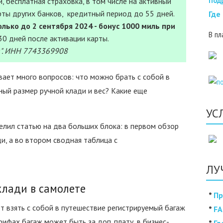
Под
, бесплатная страховка, в том числе на активный
рты других банков, кредитный период до 55 дней.
Где
лько до 2 сентября 2024 - бонус 1000 миль при
В пл
30 дней после активации карты.
". ИНН 7743369908
вает много вопросов: что можно брать с собой в
ьный размер ручной клади и вес? Какие еще
УС
елил статью на два больших блока: в первом обзор
и, а во втором сводная таблица с
ЛУ
клади в самолете
*
Пр
 взять с собой в путешествие регистрируемый багаж
*
FA
рифах багаж может быть за доп. плату, в бизнес-