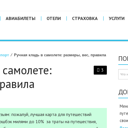
АВИАБИЛЕТЫ
ОТЕЛИ
СТРАХОВКА
УСЛУГИ
спорт
⁄ Ручная кладь в самолете: размеры, вес, правила
ПО
 самолете:
3
правила
ДО
Меня
пут
зьям: пожалуй, лучшая карта для путешествий
свои
Кэшбэк милями до 10% за траты на путешествия,