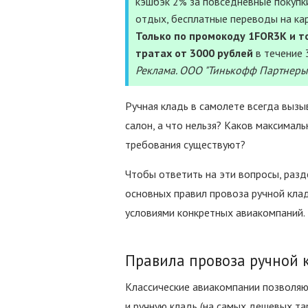
кэшбэк 2% за повседневные покупки
отдых, бесплатные переводы на ка
Только по промокоду 1FOR3K и то
тратах от 3000 рублей
в течение 
Реклама. ООО "Тинькофф Партнеры
Ручная кладь в самолете всегда вызы
салон, а что нельзя? Каков максимал
требования существуют?
Чтобы ответить на эти вопросы, разд
основных правил провоза ручной клад
условиями конкретных авиакомпаний.
Правила провоза ручной 
Классические авиакомпании позволяют
и ручную кладь (на самых дешевых та