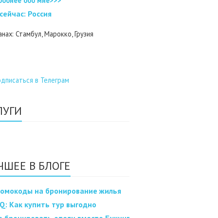
робнее обо мне>>>
 cейчас: Россия
анах: Стамбул, Марокко, Грузия
ЛУГИ
ЧШЕЕ В БЛОГЕ
омокоды на бронирование жилья
Q: Как купить тур выгодно