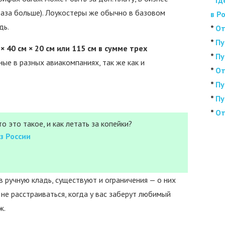
*
Гд
раза больше). Лоукостеры же обычно в базовом
в Р
дь.
*
От
*
Пу
 × 40 см × 20 см или 115 см в сумме трех
*
Пу
ные в разных авиакомпаниях, так же как и
*
От
*
Пу
*
Пу
*
От
о это такое, и как летать за копейки?
з России
в ручную кладь, существуют и ограничения — о них
 не расстраиваться, когда у вас заберут любимый
ж.