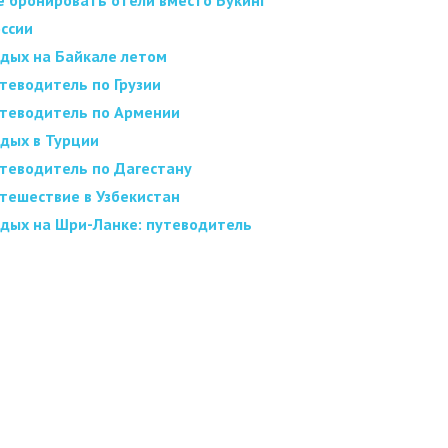
е бронировать отели вместо Букинг
оссии
дых на Байкале летом
теводитель по Грузии
теводитель по Армении
дых в Турции
теводитель по Дагестану
тешествие в Узбекистан
дых на Шри-Ланке: путеводитель