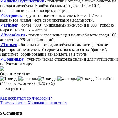
✓Яндекс.Путешествия
- поисковик отелей, а также билетов на
поезда и автобусы. Кэшбэк баллами Яндекс.Плюс 10%,
повышенный кэшбэк во время акций.
✓Островок
- крупный поисковик отелей. Более 1,7 млн
вариантов жилья +есть своя программа лояльности.
✓Tripster
- более 4000+ уникальных экскурсий в 500+ городах
мира от местных жителей.
✓Aviasales.ru
- поиск и сравнение цен на авиабилеты среди 100
агентств и 728 авиакомпаний.
✓Tutu.ru
- билеты на поезда, автобусы и самолеты, а также
бронирование отелей. У сервиса много классных "фишек".
Например, бронирование авиабилета за 1 рубль.
✓Сравни.ру
- туристическая страховка онлайн для путешествий
по России и миру.
Оцените статью:
(44 голосов, оценка: 4,70 из 5)
Загрузка...
Post
Как добраться до Феодосии?
navigation
Тайская виза в Хошимине: наш опыт
5 Comments