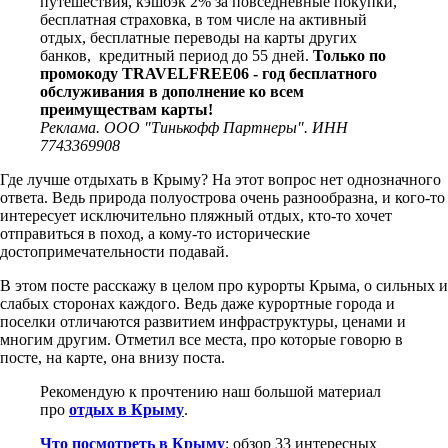
путешествия, кэшбэк 2% за повседневные покупки,
бесплатная страховка, в том числе на активный
отдых, бесплатные переводы на карты других
банков, кредитный период до 55 дней.
Только по
промокоду TRAVELFREE06 - год бесплатного
обслуживания в дополнение ко всем
преимуществам карты!
Реклама. ООО "Тинькофф Партнеры". ИНН
7743369908
Где лучше отдыхать в Крыму? На этот вопрос нет однозначного
ответа. Ведь природа полуострова очень разнообразна, и кого-то
интересует исключительно пляжный отдых, кто-то хочет
отправиться в поход, а кому-то исторические
достопримечательности подавай.
В этом посте расскажу в целом про курорты Крыма, о сильных и
слабых сторонах каждого. Ведь даже курортные города и
поселки отличаются развитием инфраструктуры, ценами и
многим другим. Отметил все места, про которые говорю в
посте, на карте, она внизу поста.
Рекомендую к прочтению наш большой материал
про
отдых в Крыму
.
Что посмотреть в Крыму
: обзор 33 интересных