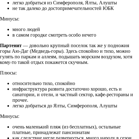
легко добраться из Симферополя, Ялты, Алушты
не так далеко до достопримечательностей ЮБК
Минусы:
много людей
в самом городке смотреть особо нечего
Партенит
— довольно крупный поселок так же у подножия
горы Аю-Даг (Медведь-горы). Здесь спокойно и тихо, можно
гулять по паркам и аллеям, подышать морским воздухом, хотя
кому-то такой отдых покажется скучным.
Плюсы:
относительно тихо, спокойно
инфраструктура развита достаточно хорошо, есть и
санатории, и отели, и частный сектор, кафе-рестораны и
прочее.
легко добраться до Ялты, Симферополя, Алушты
Минусы:
очень маленький пляж (из бесплатных), остальные
платные, принадлежат пансионатам
как следствие негде развернуться, много народу в сезон