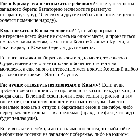
Где в Крыму лучше отдыхать с ребенком?
Советую курорты
западного берега: Евпаторию (если хотите развитую
инфраструктуру), Оленевку и другие небольшие поселки (если
хочется поменьше народу).
Куда поехать в Крым молодежи?
Тут выбор огромен:
интереснее всего будет не сидеть на одном месте, а прокатиться
по нескольким местам, захватив и Большой каньон Крыма, и
Бахчисарай, и Южный берег, и другие места.
Если же все-таки выбирать какое-то одно место, то советую
Судак, именно он ориентирован в большей степени на
молодежь, а еще много интересных мест вокруг. Хороший выбор
развлечений также в Ялте и Алуште.
Где лучше отдохнуть пенсионерам в Крыму?
Если душа
требует покоя и тишины, то правильней сказать не куда ехать, а
когда ехать. В летний сезон почти везде толпы туристов, а там,
где их нет, соответственно нет и инфраструктуры. Так что
идеально поехать в отпуск в бархатный сезон в сентябре, либо
перед началом сезона — в апреле-мае (правда не факт, что вода
будет теплая уже).
Если все-таки необходимо ехать именно летом, то выбирайте
небольшие поселки на западном побережье, либо на южном: