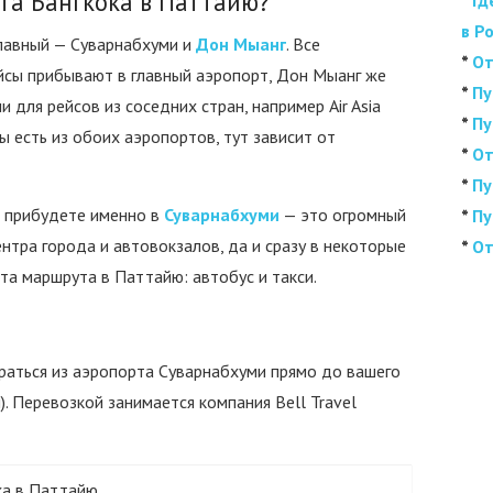
рта Бангкока в Паттайю?
*
Гд
в Р
главный — Суварнабхуми и
Дон Мыанг
. Все
*
От
йсы прибывают в главный аэропорт, Дон Мыанг же
*
Пу
 для рейсов из соседних стран, например Air Asia
*
Пу
ы есть из обоих аэропортов, тут зависит от
*
От
*
Пу
ы прибудете именно в
Суварнабхуми
— это огромный
*
Пу
нтра города и автовокзалов, да и сразу в некоторые
*
От
та маршрута в Паттайю: автобус и такси.
раться из аэропорта Суварнабхуми прямо до вашего
). Перевозкой занимается компания Bell Travel