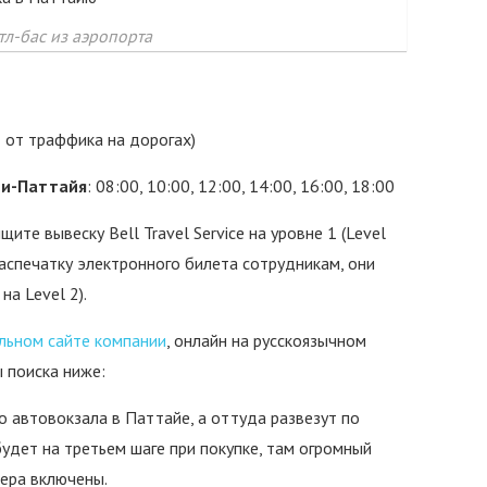
л-бас из аэропорта
т от траффика на дорогах)
ми-Паттайя
: 08:00, 10:00, 12:00, 14:00, 16:00, 18:00
щите вывеску Bell Travel Service на уровне 1 (Level
 распечатку электронного билета сотрудникам, они
на Level 2).
льном сайте компании
, онлайн на русскоязычном
 поиска ниже:
о автовокзала в Паттайе, а оттуда развезут по
будет на третьем шаге при покупке, там огромный
фера включены.