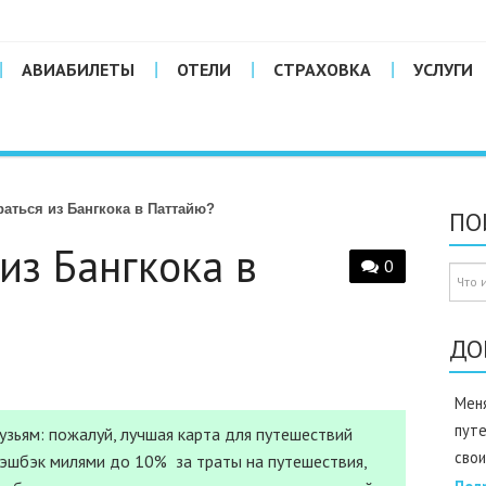
АВИАБИЛЕТЫ
ОТЕЛИ
СТРАХОВКА
УСЛУГИ
аться из Бангкока в Паттайю?
ПО
из Бангкока в
0
ДО
Меня
пут
зьям: пожалуй, лучшая карта для путешествий
свои
Кэшбэк милями до 10% за траты на путешествия,