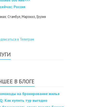
робнее обо мне>>>
 cейчас: Россия
анах: Стамбул, Марокко, Грузия
ЛУГИ
ЧШЕЕ В БЛОГЕ
омокоды на бронирование жилья
Q: Как купить тур выгодно