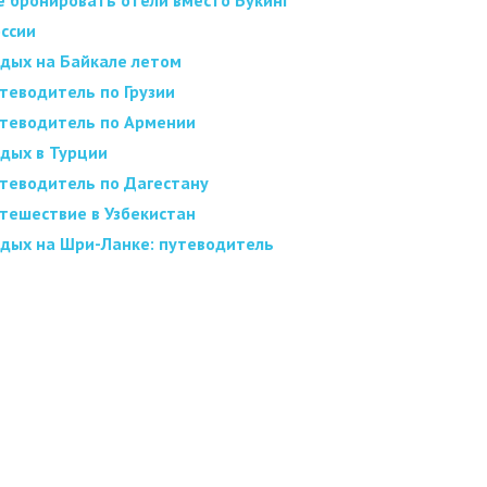
е бронировать отели вместо Букинг
оссии
дых на Байкале летом
теводитель по Грузии
теводитель по Армении
дых в Турции
теводитель по Дагестану
тешествие в Узбекистан
дых на Шри-Ланке: путеводитель