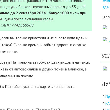
Под
, бесплатная страховка, в том числе на активный
рты других банков, кредитный период до 55 дней.
Где
лько до 2 сентября 2024 - бонус 1000 миль при
В пл
30 дней после активации карты.
". ИНН 7743369908
 если вы только прилетели и не знаете куда идти и
 такси? Сколько времени займет дорога, и сколько
том посте.
УС
орта в Паттайю на автобусах двух видов и на такси.
ать от автовокзалов и других точек в Бангкоке, в
опадания на поезде.
ЛУ
в Паттайе я указал на карте в конце поста.
*
Пр
*
FA