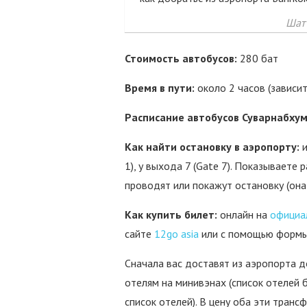
Шатт
Стоимость автобусов:
280 бат
Время в пути:
около 2 часов (зависи
Расписание автобусов Суварнабху
Как найти остановку в аэропорту:
и
1), у выхода 7 (Gate 7). Показываете
проводят или покажут остановку (она 
Как купить билет:
онлайн на
официа
сайте
12go asia
или с помощью формы
Сначала вас доставят из аэропорта д
отелям на минивэнах (список отелей 
список отелей). В цену оба эти транс