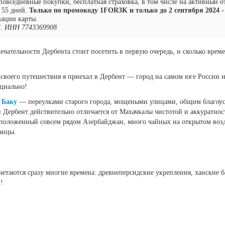
повседневные покупки, бесплатная страховка, в том числе на активный о
 55 дней.
Только по промокоду 1FOR3K и только до 2 сентября 2024 - 
вации карты.
. ИНН 7743369908
ечательности Дербента стоит посетить в первую очередь, и сколько врем
 своего путешествия я приехал в Дербент — город на самом юге России 
ициально!
т
Баку
— переулками старого города, мощеными улицами, общим благоуст
 Дербент действительно отличается от Махачкалы чистотой и аккуратнос
положенный совсем рядом Азербайджан, много чайных на открытом возду
анцы.
четаются сразу многие времена: древнеперсидские укрепления, ханские 
!