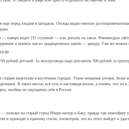
устали, то зайдите в кафе или просто отдохните на лавочке в тени.
я еще перед входом в цитадель. Отсюда видно многие достопримечательн
дони.
 — наверх ведет 211 ступеней — или доехать на такси. Рекомендую зайт
 деревьев и выпить чая из традиционных чашек — армуду. Там же можно 
19:00
50 рублей детский. За экскурсовода надо доплатить 500 рублей за группу
м старым кварталам в восточных городах. Узкие мощеные улочки, белье н
тишки. В таких местах вся суть и настоящая жизнь, а понять, что ты в
десь, вообще не ощущаешь себя в России.
— похожи на старый город Ичери-шехер в Баку, правда там атмосферу 
ят и приводят к единому стилю, посмотрим, что из этого выйдет и удаст