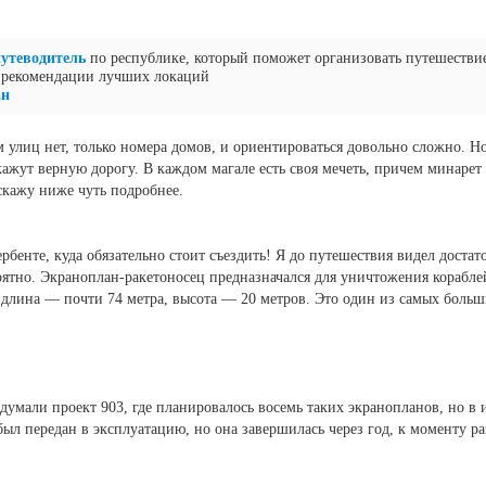
путеводитель
по республике, который поможет организовать путешестви
 рекомендации лучших локаций
ан
м улиц нет, только номера домов, и ориентироваться довольно сложно. Н
ажут верную дорогу. В каждом магале есть своя мечеть, причем минарет с
сскажу ниже чуть подробнее.
бенте, куда обязательно стоит съездить! Я до путешествия видел достато
оятно. Экраноплан-ракетоносец предназначался для уничтожения корабл
 длина — почти 74 метра, высота — 20 метров. Это один из самых больш
адумали проект 903, где планировалось восемь таких экранопланов, но в 
был передан в эксплуатацию, но она завершилась через год, к моменту р
.