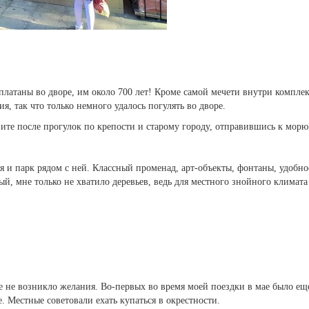
платаны во дворе, им около 700 лет! Кроме самой мечети внутри компле
я, так что только немного удалось погулять во дворе.
ите после прогулок по крепости и старому городу, отправившись к морю
 и парк рядом с ней. Классный променад, арт-объекты, фонтаны, удобно
ый, мне только не хватило деревьев, ведь для местного знойного климат
ре не возникло желания. Во-первых во время моей поездки в мае было ещ
е. Местные советовали ехать купаться в окрестности.