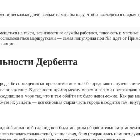
ести несколько дней, заложите хотя бы пару, чтобы насладиться старым 
ещаться на такси, все известные службы работают, плюс есть и местные
воспользоваться маршрутками — самая популярная под №4 идет от Примо
станции.
льности Дербента
ороде, без посещения которого невозможно себе представить путешествие
кое положение. В древности проход между морем и горами преграждали д
уходившие в море так, что и там обойти их было невозможно. Как раз м
ожете их увидеть — вся основная старая часть города находится там, внут
рсидской династией сасанидов и была мощным оборонительным комплексо
 него осталась только стена), канцелярия, баня (сохранилась намного лу