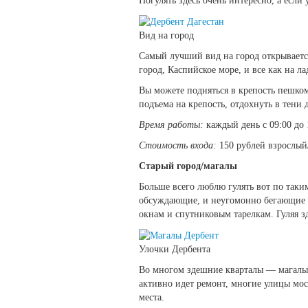
Погулять здесь очень интересно, а если 
Вид на город
Самый лучший вид на город открываетс
город, Каспийское море, и все как на ла
Вы можете подняться в крепость пешком
подъема на крепость, отдохнуть в тени
Время работы:
каждый день с 09:00 до 
Стоимость входа:
150 рублей взрослый/
Старый город/магалы
Больше всего люблю гулять вот по таки
обсуждающие, и неугомонно бегающие де
окнам и спутниковым тарелкам. Гуляя з
Улочки Дербента
Во многом здешние кварталы — магалы 
активно идет ремонт, многие улицы мост
места.