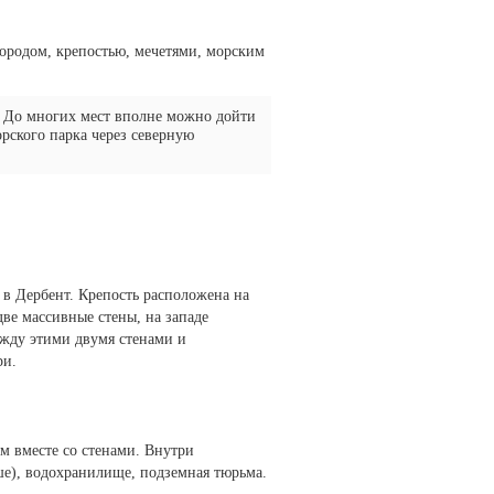
городом, крепостью, мечетями, морским
. До многих мест вполне можно дойти
рского парка через северную
 в Дербент. Крепость расположена на
ве массивные стены, на западе
ежду этими двумя стенами и
ри.
м вместе со стенами. Внутри
чше), водохранилище, подземная тюрьма.