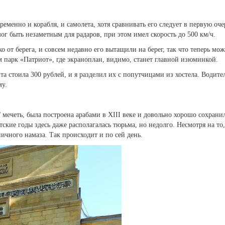
менно и корабля, и самолета, хотя сравнивать его следует в первую оче
мог быть незаметным для радаров, при этом имел скорость до 500 км/ч.
о от берега, и совсем недавно его вытащили на берег, так что теперь мож
м парк «Патриот», где экраноплан, видимо, станет главной изюминкой.
та стоила 300 рублей, и я разделил их с попутчицами из хостела. Водите
му.
мечеть, была построена арабами в XIII веке и довольно хорошо сохрани
етские годы здесь даже располагалась тюрьма, но недолго. Несмотря на то
ничного намаза. Так происходит и по сей день.