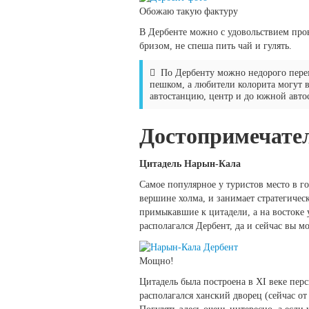
Обожаю такую фактуру
В Дербенте можно с удовольствием пров
бризом, не спеша пить чай и гулять.
По Дербенту можно недорого перем
пешком, а любители колорита могут 
автостанцию, центр и до южной авто
Достопримечате
Цитадель Нарын-Кала
Самое популярное у туристов место в г
вершине холма, и занимает стратегичес
примыкавшие к цитадели, а на востоке 
располагался Дербент, да и сейчас вы м
Мощно!
Цитадель была построена в XI веке пе
располагался ханский дворец (сейчас от