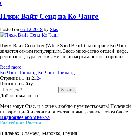
0
Пляж Вайт Сенд на Ко Чанге
Posted on
05.12.2018
by
Stas
Пляж Вайт Сенд бич (White Sand Beach) на острове Ко Чанг
является самым популярным. Здесь множество отелей, кафе,
ресторанов, турагенств - жизнь по меркам острова просто
Read more
Ко Чанг
,
Таиланд
Ко Чанг
,
Таиланд
Post
Страница 1 из 2
1
2
»
navigation
Поиск по сайту
Search
for:
Добро пожаловать!
Меня зовут Стас, и я очень люблю путешествовать! Полезной
информацией и своими впечатлениями делюсь в этом блоге.
Подробнее обо мне>>>
Где cейчас: Россия
В планах: Стамбул, Марокко, Грузия