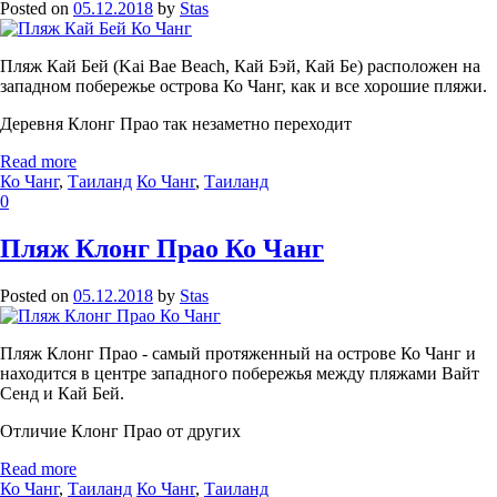
Posted on
05.12.2018
by
Stas
Пляж Кай Бей (Kai Bae Beach, Кай Бэй, Кай Бе) расположен на
западном побережье острова Ко Чанг, как и все хорошие пляжи.
Деревня Клонг Прао так незаметно переходит
Read more
Ко Чанг
,
Таиланд
Ко Чанг
,
Таиланд
0
Пляж Клонг Прао Ко Чанг
Posted on
05.12.2018
by
Stas
Пляж Клонг Прао - самый протяженный на острове Ко Чанг и
находится в центре западного побережья между пляжами Вайт
Сенд и Кай Бей.
Отличие Клонг Прао от других
Read more
Ко Чанг
,
Таиланд
Ко Чанг
,
Таиланд