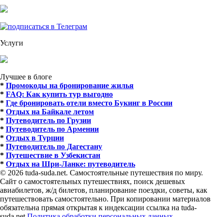
Услуги
Лучшее в блоге
*
Промокоды на бронирование жилья
*
FAQ: Как купить тур выгодно
*
Где бронировать отели вместо Букинг в России
*
Отдых на Байкале летом
*
Путеводитель по Грузии
*
Путеводитель по Армении
*
Отдых в Турции
*
Путеводитель по Дагестану
*
Путешествие в Узбекистан
*
Отдых на Шри-Ланке: путеводитель
© 2026 tuda-suda.net. Самостоятельные путешествия по миру.
Сайт о самостоятельных путешествиях, поиск дешевых
авиабилетов, ж/д билетов, планирование поездки, советы, как
путешествовать самостоятельно. При копировании материалов
обязательна прямая открытая к индексации ссылка на tuda-
suda.net
Политика обработки персональных данных