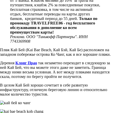
от Т-Банка. Кэшбэк милями до 10% за траты на
путешествия, кэшбэк 2% за повседневные покупки,
бесплатная страховка, в том числе на активный
отдых, бесплатные переводы на карты других
банков, кредитный период до 55 дней.
Только по
промокоду TRAVELFREE06 - год бесплатного
обслуживания в дополнение ко всем
преимуществам карты!
Реклама. ООО "Тинькофф Партнеры". ИНН
7743369908
Пляж Кай Бей (Kai Bae Beach, Кай Бэй, Кай Бе) расположен на
западном побережье острова Ко Чанг, как и все хорошие пляжи.
Деревня
Клонг Прао
так незаметно переходит в следующую за
ней Кай Бей, что вы можете этого даже не заметить. Граница
между ними весьма условная. А вот между пляжами находится
скала, поэтому по берегу пройти не получится.
В целом Кай Бей хорошо сочетает в себе развитую
инфраструктуру, отличную береговую линию и относительно
малое количество туристов.