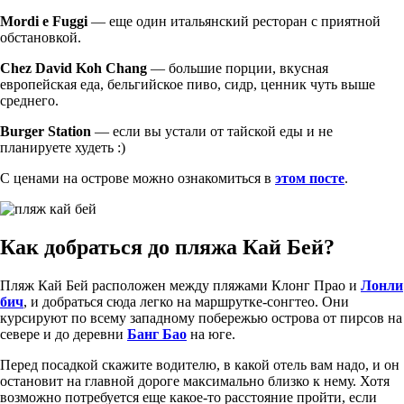
Mordi e Fuggi
— еще один итальянский ресторан с приятной
обстановкой.
Chez David Koh Chang
— большие порции, вкусная
европейская еда, бельгийское пиво, сидр, ценник чуть выше
среднего.
Burger Station
— если вы устали от тайской еды и не
планируете худеть :)
С ценами на острове можно ознакомиться в
этом посте
.
Как добраться до пляжа Кай Бей?
Пляж Кай Бей расположен между пляжами Клонг Прао и
Лонли
бич
, и добраться сюда легко на маршрутке-сонгтео. Они
курсируют по всему западному побережью острова от пирсов на
севере и до деревни
Банг Бао
на юге.
Перед посадкой скажите водителю, в какой отель вам надо, и он
остановит на главной дороге максимально близко к нему. Хотя
возможно потребуется еще какое-то расстояние пройти, если