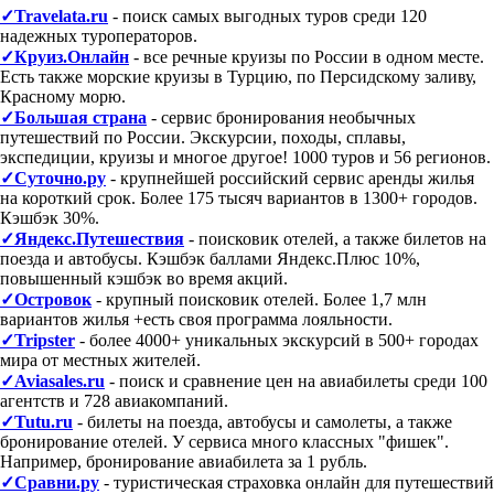
✓Travelata.ru
- поиск самых выгодных туров среди 120
надежных туроператоров.
✓Круиз.Онлайн
- все речные круизы по России в одном месте.
Есть также морские круизы в Турцию, по Персидскому заливу,
Красному морю.
✓Большая страна
- сервис бронирования необычных
путешествий по России. Экскурсии, походы, сплавы,
экспедиции, круизы и многое другое! 1000 туров и 56 регионов.
✓Суточно.ру
- крупнейшей российский сервис аренды жилья
на короткий срок. Более 175 тысяч вариантов в 1300+ городов.
Кэшбэк 30%.
✓Яндекс.Путешествия
- поисковик отелей, а также билетов на
поезда и автобусы. Кэшбэк баллами Яндекс.Плюс 10%,
повышенный кэшбэк во время акций.
✓Островок
- крупный поисковик отелей. Более 1,7 млн
вариантов жилья +есть своя программа лояльности.
✓Tripster
- более 4000+ уникальных экскурсий в 500+ городах
мира от местных жителей.
✓Aviasales.ru
- поиск и сравнение цен на авиабилеты среди 100
агентств и 728 авиакомпаний.
✓Tutu.ru
- билеты на поезда, автобусы и самолеты, а также
бронирование отелей. У сервиса много классных "фишек".
Например, бронирование авиабилета за 1 рубль.
✓Сравни.ру
- туристическая страховка онлайн для путешествий