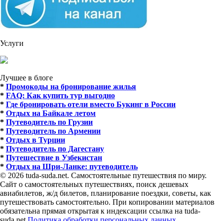
Услуги
Лучшее в блоге
*
Промокоды на бронирование жилья
*
FAQ: Как купить тур выгодно
*
Где бронировать отели вместо Букинг в России
*
Отдых на Байкале летом
*
Путеводитель по Грузии
*
Путеводитель по Армении
*
Отдых в Турции
*
Путеводитель по Дагестану
*
Путешествие в Узбекистан
*
Отдых на Шри-Ланке: путеводитель
© 2026 tuda-suda.net. Самостоятельные путешествия по миру.
Сайт о самостоятельных путешествиях, поиск дешевых
авиабилетов, ж/д билетов, планирование поездки, советы, как
путешествовать самостоятельно. При копировании материалов
обязательна прямая открытая к индексации ссылка на tuda-
suda.net
Политика обработки персональных данных