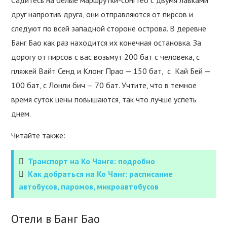
Садитесь на белые маршрутки-сонгтео с двумя лавками
друг напротив друга, они отправляются от пирсов и
следуют по всей западной стороне острова. В деревне
Банг Бао как раз находится их конечная остановка. За
дорогу от пирсов с вас возьмут 200 бат с человека, с
пляжей Вайт Сенд и Клонг Прао — 150 бат, с Кай Бей —
100 бат, с Лонли бич — 70 бат. Учтите, что в темное
время суток цены повышаются, так что лучше успеть
днем.
Читайте также:
Транспорт на Ко Чанге: подробно
Как добраться на Ко Чанг: расписание
автобусов, паромов, микроавтобусов
Отели в Банг Бао