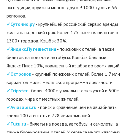
экспедиции, круизы и многое другое! 1000 туров и 56
регионов.
✓Суточно.ру
- крупнейшей российский сервис аренды
жилья на короткий срок. Более 175 тысяч вариантов в
1300+ городов. Кэшбэк 30%.
✓Яндекс.Путешествия
- поисковик отелей, а также
билетов на поезда и автобусы. Кэшбэк баллами
Яндекс.Плюс 10%, повышенный кэшбэк во время акций.
✓Островок
- крупный поисковик отелей. Более 1,7 млн
вариантов жилья +есть своя программа лояльности.
✓Tripster
- более 4000+ уникальных экскурсий в 500+
городах мира от местных жителей.
✓Aviasales.ru
- поиск и сравнение цен на авиабилеты
среди 100 агентств и 728 авиакомпаний.
✓Tutu.ru
- билеты на поезда, автобусы и самолеты, а
также бронирование отелей. У сервиса много классных