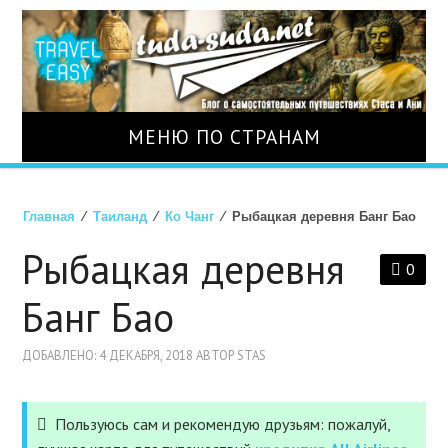
МЕНЮ ПО СТРАНАМ
О НАС
Главная
⁄
Таиланд
⁄
Ко Чанг
⁄ Рыбацкая деревня Банг Бао
СТРАНЫ
Рыбацкая деревня
0
ТУРЫ
Банг Бао
АВИАБИЛЕТЫ
ДОБАВЛЕНО: 4 ДЕКАБРЯ, 2018 АВТОР STAS
ОТЕЛИ
Пользуюсь сам и рекомендую друзьям: пожалуй,