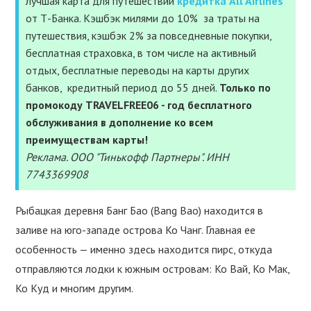
лучшая карта для путешествий
кредитка All Airlines
СТРАХОВКА
от Т-Банка. Кэшбэк милями до 10% за траты на
путешествия, кэшбэк 2% за повседневные покупки,
бесплатная страховка, в том числе на активный
УСЛУГИ
отдых, бесплатные переводы на карты других
банков, кредитный период до 55 дней.
Только по
ПОЛЕЗНОЕ
промокоду TRAVELFREE06 - год бесплатного
обслуживания в дополнение ко всем
ПОДДЕРЖАТЬ
преимуществам карты!
Реклама. ООО "Тинькофф Партнеры". ИНН
7743369908
Рыбацкая деревня Банг Бао (Bang Bao) находится в
заливе на юго-западе острова Ко Чанг. Главная ее
особенность — именно здесь находится пирс, откуда
отправляются лодки к южным островам: Ко Вай, Ко Мак,
Ко Куд и многим другим.