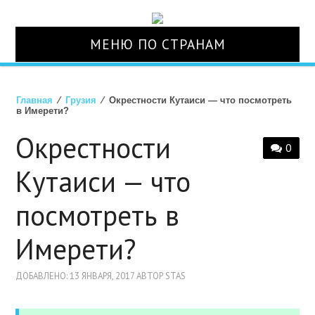
МЕНЮ ПО СТРАНАМ
О НАС
Главная
⁄
Грузия
⁄ Окрестности Кутаиси — что посмотреть
в Имерети?
СТРАНЫ
Окрестности
0
ТУРЫ
Кутаиси — что
АВИАБИЛЕТЫ
посмотреть в
Имерети?
ОТЕЛИ
ДОБАВЛЕНО: 13 ЯНВАРЯ, 2017 АВТОР STAS
СТРАХОВКА