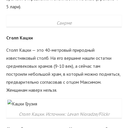
5 лари).
Саирме
Столп Кацхи
Столп Кацхи — это 40-метровый природный
известняковый столб. На его вершине нашли остатки
средневековых храмов (9-10 век), а сейчас там
построили небольшой храм, в который можно подняться,
предварительно согласовав с отцом Максимом.
Женщинам наверх нельзя.
Столп Кацхи. Источник: Levan Nioradze/Flickr