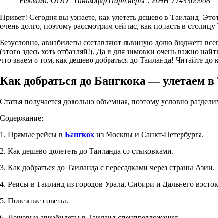
Реклама. ООО "Тинькофф Партнеры". ИНН 7743369908
Привет! Сегодня вы узнаете, как улететь дешево в Таиланд! Эт
очень долго, поэтому рассмотрим сейчас, как попасть в столицу 
Безусловно, авиабилеты составляют львиную долю бюджета всег
(этого здесь хоть отбавляй!). Да и для зимовки очень важно най
что знаем о том, как дешево добраться до Таиланда! Читайте до 
Как добраться до Бангкока — улетаем в
Статья получается довольно объемная, поэтому условно разделим
Содержание:
1. Прямые рейсы в
Бангкок
из Москвы и Санкт-Петербурга.
2. Как дешево долететь до Таиланда со стыковками.
3. Как добраться до Таиланда с пересадками через страны Азии.
4. Рейсы в Таиланд из городов Урала, Сибири и Дальнего восток
5. Полезные советы.
6. Дешевые авиабилеты в Таиланд спецпредложения.