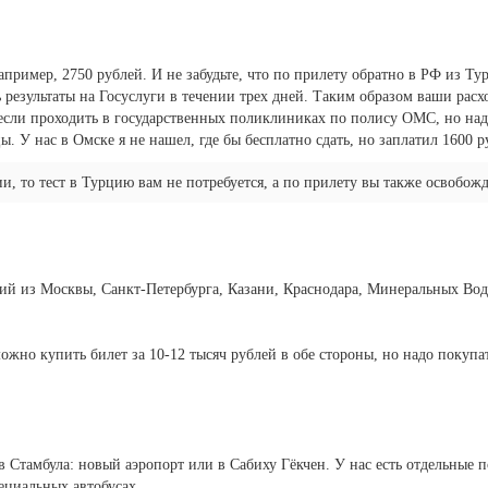
апример, 2750 рублей. И не забудьте, что по прилету обратно в РФ из Ту
ь результаты на Госуслуги в течении трех дней. Таким образом ваши расх
если проходить в государственных поликлиниках по полису ОМС, но надо
. У нас в Омске я не нашел, где бы бесплатно сдать, но заплатил 1600 р
и, то тест в Турцию вам не потребуется, а по прилету вы также освобожд
ий из Москвы, Санкт-Петербурга, Казани, Краснодара, Минеральных Вод
жно купить билет за 10-12 тысяч рублей в обе стороны, но надо покупат
 Стамбула: новый аэропорт или в Сабиху Гёкчен. У нас есть отдельные п
пециальных автобусах.