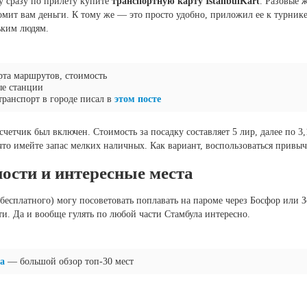
у сразу по прилету купите
транспортную карту IstanbulKart
. Разовые 
номит вам деньги. К тому же — это просто удобно, приложил ее к турник
ьким людям.
арта маршрутов, стоимость
ые станции
ранспорт в городе писал в
этом посте
счетчик был включен. Стоимость за посадку составляет 5 лир, далее по 3
к что имейте запас мелких наличных. Как вариант, воспользоваться привы
ости и интересные места
бесплатного) могу посоветовать поплавать на пароме через Босфор или З
ти. Да и вообще гулять по любой части Стамбула интересно.
а
— большой обзор топ-30 мест