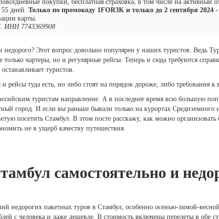
повседневные покупки, бесплатная страховка, в том числе на активный о
 55 дней.
Только по промокоду 1FOR3K и только до 2 сентября 2024 - 
вации карты.
. ИНН 7743369908
 и недорого? Этот вопрос довольно популярен у наших туристов. Ведь Т
е только чартеры, но и регулярные рейсы. Теперь и сюда требуются справ
 останавливает туристов.
и рейсы туда есть, но либо стоят на порядок дороже, либо требования к в
ссийским туристам направление. А в последнее время всю большую попу
ый город. И если вы раньше бывали только на курортах Средиземного и
оветую посетить Стамбул. В этом посте расскажу, как можно организовать
ономить не в ущерб качеству путешествия.
Стамбул самостоятельно и недо
ний недорогих пакетных туров в Стамбул, особенно осенью-зимой-весно
блей с человека и даже дешевле. В стоимость включены перелеты в обе с