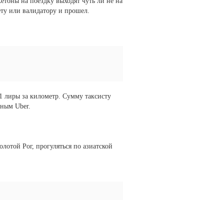
жетоны на поездку выходят чуть ли не на
ету или валидатору и прошел.
,1 лиры за километр. Сумму таксисту
чным Uber.
олотой Рог, прогуляться по азиатской