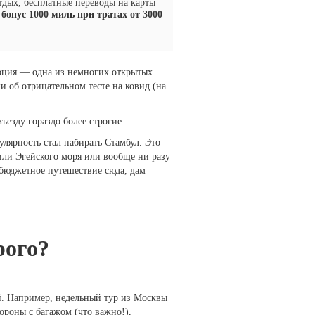
тдых, бесплатные переводы на карты
бонус 1000 миль при тратах от 3000
урция — одна из немногих открытых
ки об отрицательном тесте на ковид (на
ъезду гораздо более строгие.
лярность стал набирать Стамбул. Это
ли Эгейского моря или вообще ни разу
 бюджетное путешествие сюда, дам
рого?
й. Например, недельный тур из Москвы
тороны с багажом (что важно!),