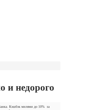
о и недорого
Банка. Кэшбэк милями до 10% за