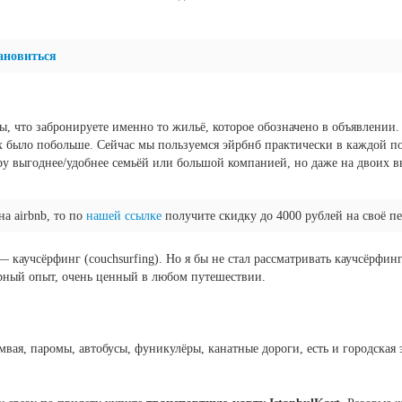
ановиться
ы, что забронируете именно то жильё, которое обозначено в объявлении.
х было побольше. Сейчас мы пользуемся эйрбнб практически в каждой по
ру выгоднее/удобнее семьёй или большой компанией, но даже на двоих 
а airbnb, то по
нашей ссылке
получите скидку до 4000 рублей на своё п
— каучсёрфинг (couchsurfing). Но я бы не стал рассматривать каучсёрфи
урный опыт, очень ценный в любом путешествии.
вая, паромы, автобусы, фуникулёры, канатные дороги, есть и городская 