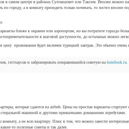
ов в самом центре в районах Султанахмет или Таксим. Вполне можно най
ть по городу, а в комнату приходить только ночевать, то хостел вполне п
рианты ближе к окраине или аэропортам, но вы потратите гораздо боль
достопримечательности в шаговой доступности, до остальных можно легко
е в цену проживания будет включен турецкий завтрак. Это обычно очень 
елов, гестхаусов и забронировать понравившийся советую на
hotellook.ru
.
ртиры, которые сдаются на airbnb. Цены на простые варианты стартуют от
ей, стиральной машиной и другими привычными домашними атрибутами.
ю комнату, а не всю квартиру. Плюс в том, что можно завести интересны
какие-то полезные советы и так далее.