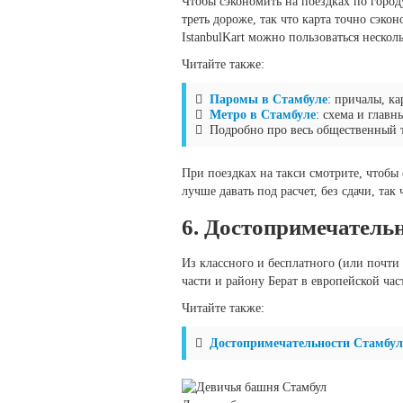
Чтобы сэкономить на поездках по город
треть дороже, так что карта точно сэко
IstanbulKart можно пользоваться нескол
Читайте также:
Паромы в Стамбуле
: причалы, к
Метро в Стамбуле
: схема и главн
Подробно про весь общественный т
При поездках на такси смотрите, чтобы 
лучше давать под расчет, без сдачи, та
6. Достопримечательн
Из классного и бесплатного (или почти 
части и району Берат в европейской час
Читайте также:
Достопримечательности Стамбул