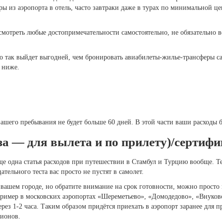
ры из аэропорта в отель, часто завтраки даже в турах по минимальной ц
мотреть любые достопримечательности самостоятельно, не обязательно в
о так выйдет выгодней, чем бронировать авиабилеты-жилье-трансферы са
ы ниже.
вашего пребывания не будет больше 60 дней. В этой части ваши расходы 
раза — для вылета и по прилету)/сертиф
ще одна статья расходов при путешествии в Стамбул и Турцию вообще. Те
цательного теста вас просто не пустят в самолет.
вашем городе, но обратите внимание на срок готовности, можно просто 
пример в московских аэропортах «Шереметьево», «Домодедово», «Внуково
 через 1-2 часа. Таким образом придётся приехать в аэропорт заранее для
гионов.