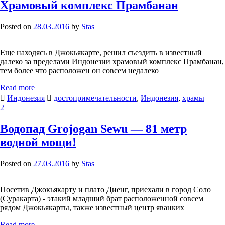
Храмовый комплекс Прамбанан
Posted on
28.03.2016
by
Stas
Еще находясь в Джокьякарте, решил съездить в известный
далеко за пределами Индонезии храмовый комплекс Прамбанан,
тем более что расположен он совсем недалеко
Read more
Индонезия
достопримечательности
,
Индонезия
,
храмы
2
Водопад Grojogan Sewu — 81 метр
водной мощи!
Posted on
27.03.2016
by
Stas
Посетив Джокьякарту и плато Диенг, приехали в город Соло
(Суракарта) - этакий младший брат расположенной совсем
рядом Джокьякарты, также известный центр яванких
Read more