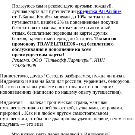
Пользуюсь сам и рекомендую друзьям: пожалуй,
лучшая карта для путешествий
кредитка All Airlines
от Т-Банка. Кэшбэк милями до 10% за траты на
путешествия, кэшбэк 2% за повседневные покупки,
бесплатная страховка, в том числе на активный
отдых, бесплатные переводы на карты других
банков, кредитный период до 55 дней.
Только по
промокоду TRAVELFREE06 - год бесплатного
обслуживания в дополнение ко всем
преимуществам карты!
Реклама. ООО "Тинькофф Партнеры". ИНН
7743369908
Приветствую, друзья! Сегодня разбираемся, нужна ли виза в
Индонезию и виза на Бали для россиян, украинцев, белорусов.
Из этого поста вы узнаете о всех нюансах и последних
нововведениях (написано по нашему опыту путешествия).
Индонезия — далекая тропическая страна, манящая
путешественников своей экзотикой, вулканами, островами,
природой…Как и в любом другом самостоятельном
путешествии, чтобы поездка прошла удачно, первое, о чем стоит
подумать — это виза.
Что нужно знать перед поездкой в Индонезию?