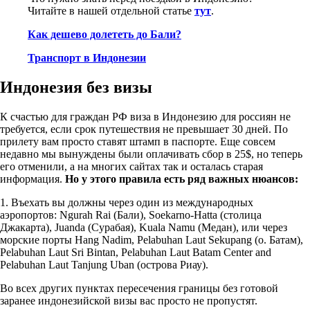
Читайте в нашей отдельной статье
тут
.
Как дешево долететь до Бали?
Транспорт в Индонезии
Индонезия без визы
К счастью для граждан РФ виза в Индонезию для россиян не
требуется, если срок путешествия не превышает 30 дней. По
прилету вам просто ставят штамп в паспорте. Еще совсем
недавно мы вынуждены были оплачивать сбор в 25$, но теперь
его отменили, а на многих сайтах так и осталась старая
информация.
Но у этого правила есть ряд важных нюансов:
1. Въехать вы должны через один из международных
аэропортов: Ngurah Rai (Бали), Soekarno-Hatta (столица
Джакарта), Juanda (Сурабая), Kuala Namu (Медан), или через
морские порты Hang Nadim, Pelabuhan Laut Sekupang (о. Батам),
Pelabuhan Laut Sri Bintan, Pelabuhan Laut Batam Center and
Pelabuhan Laut Tanjung Uban (острова Риау).
Во всех других пунктах пересечения границы без готовой
заранее индонезийской визы вас просто не пропустят.