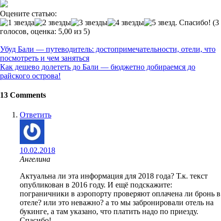
Оцените статью:
(3
голосов, оценка: 5,00 из 5)
Post
Убуд Бали — путеводитель: достопримечательности, отели, что
navigation
посмотреть и чем заняться
Как дешево долететь до Бали — бюджетно добираемся до
райского острова!
13 Comments
Ответить
10.02.2018
Ангелина
Актуальна ли эта информация для 2018 года? Т.к. текст
опубликован в 2016 году. И ещё подскажите:
пограничники в аэропорту проверяют оплачена ли бронь в
отеле? или это неважно? а то мы забронировали отель на
букинге, а там указано, что платить надо по приезду.
Спасибо!