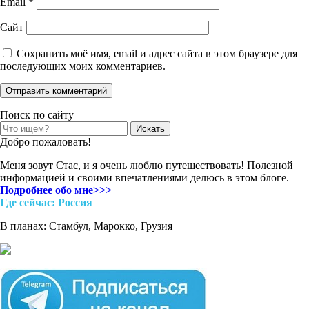
Email
*
Сайт
Сохранить моё имя, email и адрес сайта в этом браузере для
последующих моих комментариев.
Поиск по сайту
Search
for:
Добро пожаловать!
Меня зовут Стас, и я очень люблю путешествовать! Полезной
информацией и своими впечатлениями делюсь в этом блоге.
Подробнее обо мне>>>
Где cейчас: Россия
В планах: Стамбул, Марокко, Грузия