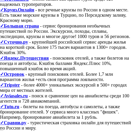
надежных туроператоров.
✓Круиз.Онлайн
- все речные круизы по России в одном месте.
Есть также морские круизы в Турцию, по Персидскому заливу,
Красному морю.
✓Большая страна
- сервис бронирования необычных
путешествий по России. Экскурсии, походы, сплавы,
экспедиции, круизы и многое другое! 1000 туров и 56 регионов.
✓Суточно.ру
- крупнейшей российский сервис аренды жилья
на короткий срок. Более 175 тысяч вариантов в 1300+ городов.
Кэшбэк 30%.
✓Яндекс.Путешествия
- поисковик отелей, а также билетов на
поезда и автобусы. Кэшбэк баллами Яндекс.Плюс 10%,
повышенный кэшбэк во время акций.
✓Островок
- крупный поисковик отелей. Более 1,7 млн
вариантов жилья +есть своя программа лояльности.
✓Tripster
- более 4000+ уникальных экскурсий в 500+ городах
мира от местных жителей.
✓Aviasales.ru
- поиск и сравнение цен на авиабилеты среди 100
агентств и 728 авиакомпаний.
✓Tutu.ru
- билеты на поезда, автобусы и самолеты, а также
бронирование отелей. У сервиса много классных "фишек".
Например, бронирование авиабилета за 1 рубль.
✓Сравни.ру
- туристическая страховка онлайн для путешествий
по России и миру.