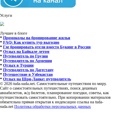
Услуги
Лучшее в блоге
*
Промокоды на бронирование жилья
*
FAQ: Как купить тур выгодно
*
Где бронировать отели вместо Букинг в России
*
Отдых на Байкале летом
*
Путеводитель по Грузии
*
Путеводитель по Армении
*
Отдых в Турции
*
Путеводитель по Дагестану
*
Путешествие в Узбекистан
*
Отдых на Шри-Ланке: путеводитель
© 2026 tuda-suda.net. Самостоятельные путешествия по миру.
Сайт о самостоятельных путешествиях, поиск дешевых
авиабилетов, ж/д билетов, планирование поездки, советы, как
путешествовать самостоятельно. При копировании материалов
обязательна прямая открытая к индексации ссылка на tuda-
suda.net
Политика обработки персональных данных