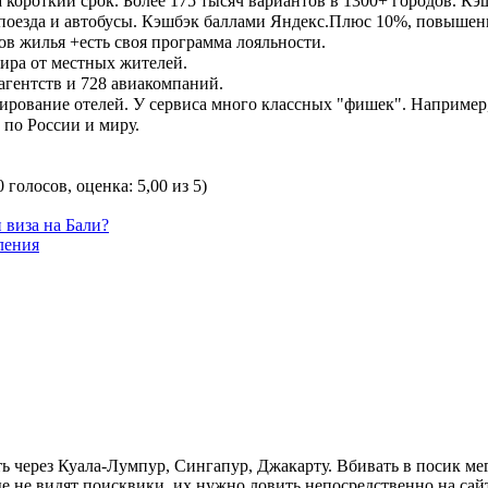
короткий срок. Более 175 тысяч вариантов в 1300+ городов. Кэ
а поезда и автобусы. Кэшбэк баллами Яндекс.Плюс 10%, повышен
ов жилья +есть своя программа лояльности.
мира от местных жителей.
агентств и 728 авиакомпаний.
нирование отелей. У сервиса много классных "фишек". Например,
 по России и миру.
 голосов, оценка: 5,00 из 5)
 виза на Бали?
ления
ть через Куала-Лумпур, Сингапур, Джакарту. Вбивать в посик м
ые не видят поисквики, их нужно ловить непосредственно на сай