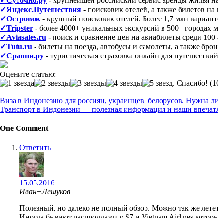
✓Суточно.ру
- крупнейшей российский сервис аренды жилья на 
✓Яндекс.Путешествия
- поисковик отелей, а также билетов н
✓Островок
- крупный поисковик отелей. Более 1,7 млн вариант
✓Tripster
- более 4000+ уникальных экскурсий в 500+ городах 
✓Aviasales.ru
- поиск и сравнение цен на авиабилеты среди 100 
✓Tutu.ru
- билеты на поезда, автобусы и самолеты, а также бро
✓Сравни.ру
- туристическая страховка онлайн для путешествий
Оцените статью:
(10
Post
Виза в Индонезию для россиян, украинцев, белорусов. Нужна ли
navigation
Транспорт в Индонезии — полезная информация и наши впечат
One Comment
Ответить
15.05.2016
Иван+Лешуков
Полезный, но далеко не полный обзор. Можно так же лете
Иногда бывают распролдажи у S7 и Vietnam Airlines котор