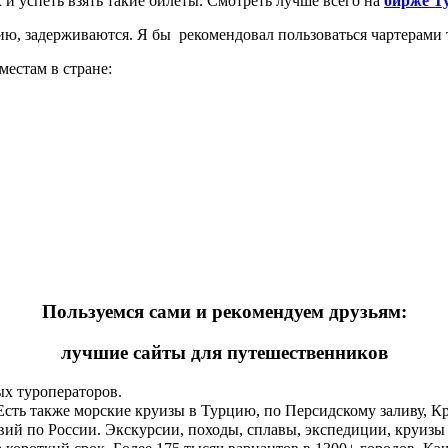
х и успеть взять такие билеты. Смотреть лучше всего на
бирже Т
ю, задерживаются. Я бы рекомендовал пользоваться чартерами т
местам в стране:
Пользуемся сами и рекомендуем друзьям:
лучшие сайты для путешественников
ых туроператоров.
 Есть также морские круизы в Турцию, по Персидскому заливу, 
й по России. Экскурсии, походы, сплавы, экспедиции, круизы и