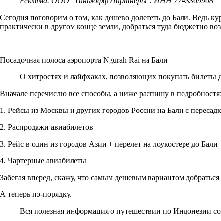
Реклама. ООО "Тинькофф Партнеры". ИНН 7743369908
Сегодня поговорим о том, как дешево долететь до Бали. Ведь курс
практически в другом конце земли, добраться туда бюджетно воз
Посадочная полоса аэропорта Ngurah Rai на Бали
О хитростях и лайфхаках, позволяющих покупать билеты д
Вначале перечислю все способы, а ниже распишу в подробностя
1. Рейсы из Москвы и других городов России на Бали с пересад
2. Распродажи авиабилетов
3. Рейс в один из городов Азии + перелет на лоукостере до Бали
4. Чартерные авиабилеты
Забегая вперед, скажу, что самым дешевым вариантом добраться 
А теперь по-порядку.
Вся полезная информация о путешествии по Индонезии со