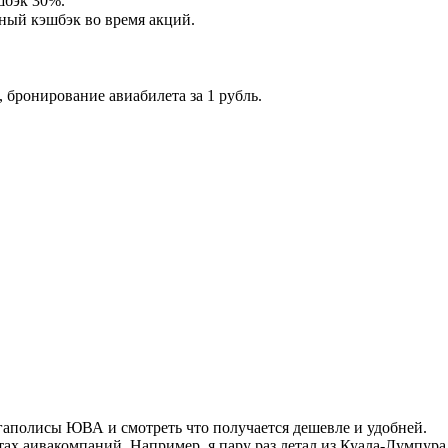
шбэк 30%.
ный кэшбэк во время акций.
 бронирование авиабилета за 1 рубль.
егаполисы ЮВА и смотреть что получается дешевле и удобней.
тах аивакомпаний. Например, я пару раз летал из Куала-Лумпура