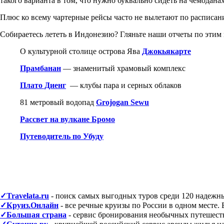
такого варианта в том, что нужно буквально сидеть на чемодана
Плюс ко всему чартерные рейсы часто не вылетают по расписани
Собираетесь лететь в Индонезию? Гляньте наши отчеты по этим 
О культурной столице острова Ява
Джокьякарте
Прамбанан
— знаменитый храмовый комплекс
Плато Диенг
— клубы пара и серных облаков
81 метровый водопад
Grojogan Sewu
Рассвет на вулкане Бромо
Путеводитель по Убуду
✓Travelata.ru
- поиск самых выгодных туров среди 120 надежн
✓Круиз.Онлайн
- все речные круизы по России в одном месте.
✓Большая страна
- сервис бронирования необычных путешестви