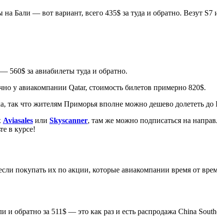
а Бали — вот вариант, всего 435$ за туда и обратно. Везут S7 и 
 — 560$ за авиабилеты туда и обратно.
о у авиакомпании Qatar, стоимость билетов примерно 820$.
а, так что жителям Приморья вполне можно дешево долететь до 
х
Aviasales
или
Skyscanner
, там же можно подписаться на направ
те в курсе!
и покупать их по акции, которые авиакомпании время от времени 
 и обратно за 511$ — это как раз и есть распродажа China South