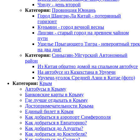
Чэнду - день второй
Категория:
Провинция Юннань
Город Шангри-Ла Китай - потерянный
горизонт
Куньмин - город вечной весны
Лицзян - старый город на древнем чайном
пути
Ущелье Прыгающего Тигра - невероятный трек
на два дня!
Категория:
Синьцзян-Уйгурский Автономный
район
Из Китая обратно домой на спальном автобусе
На автобусе из Казахстана в Урумчи
Урумчи-уголок Средней Азии в Китае (фото)
Категория:
Крым
Автобусы в Крыму
Банковские карты в Крыму
Где лучше отдыхать в Крыму
Достопримечательности Крыма
Единый билет в Крым
Как добраться в аэропорт Симферополя
Как добраться в Евпаторию?
Как добраться до Алушты?
Как добраться до Коктебеля?
Как добраться до Судака?