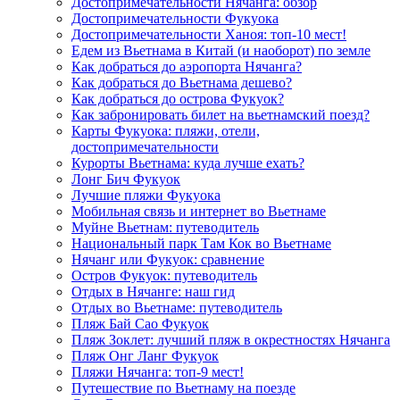
Достопримечательности Нячанга: обзор
Достопримечательности Фукуока
Достопримечательности Ханоя: топ-10 мест!
Едем из Вьетнама в Китай (и наоборот) по земле
Как добраться до аэропорта Нячанга?
Как добраться до Вьетнама дешево?
Как добраться до острова Фукуок?
Как забронировать билет на вьетнамский поезд?
Карты Фукуока: пляжи, отели,
достопримечательности
Курорты Вьетнама: куда лучше ехать?
Лонг Бич Фукуок
Лучшие пляжи Фукуока
Мобильная связь и интернет во Вьетнаме
Муйне Вьетнам: путеводитель
Национальный парк Там Кок во Вьетнаме
Нячанг или Фукуок: сравнение
Остров Фукуок: путеводитель
Отдых в Нячанге: наш гид
Отдых во Вьетнаме: путеводитель
Пляж Бай Сао Фукуок
Пляж Зоклет: лучший пляж в окрестностях Нячанга
Пляж Онг Ланг Фукуок
Пляжи Нячанга: топ-9 мест!
Путешествие по Вьетнаму на поезде