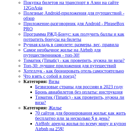
Покупка билетов на транспорт в Азии на сайте
12GoAsia
Полезные Android-приложения для путешествий -
обзор
Приложение-разговорник для Android - PhraseBox
PRO
Программа РЖД-Бонус: как получить баллы и как
потратить бонусы на билеты
Ручная кладь в самолете: размеры, вес, правила
Самое необычное жилье на Airbnb для
путешественников - топ-30!
Тиматик (Timatic) - как проверить, нужна ли виза?
Топ-30: лучшие приложения для путешествий
Хотеллук - как бронировать отель самостоятельно
Что взять с собой в поезд?
Категория:
Визы
Безвизовые страны для россиян в 2023 году
Бронь авиабилетов без оплаты: инструкция
Тиматик (Timatic) - как проверить, нужна ли
виза?
Категория:
Жилье
70 сайтов для бронирования жилья: как жить
бесплатно или за несколько $ в день?
AirBnb: аренда жилья по всему миру и купон
Airbnb на 25$!