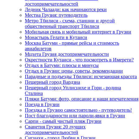
достопримечательностей
Ледник Чалаади: как начинаются реки
Местиа Грузия: путеводитель
Метро Тбилиси - схема, станции и другой
общественный транспорт Тбилиси
Мобильная связь и мобильный интернет в Грузии
Монастырь Гелати в Кутаиси
Москва Батуми - прямые рейсы и стоимость
авиабилетов
Мцхета Грузия достопримечательности
Окрестности Кутаиси - что посмотреть в Имерети?
Отдых в Батуми: плюсы и минусы
Отдых в Грузии: цены, советы, рекомендации
Парадные и подъезды Тбилиси: исчезающая красота
Пещерный город Вардзиа
Пещерный город Уплисцихе и Гори - родина
Сталина
Пляжи Батуми: фото, описание и наши впечателения
Поезда в Грузии
Поездка в Грузию самостоятельно - путеводитель!
Пост благодарности или пароли-явки в Грузии
Сарпи - самый чистый пляж Грузии
Сванетия Грузия: 20 лучших
достопримечательностей
Сигнахи - город Любви в Грузии