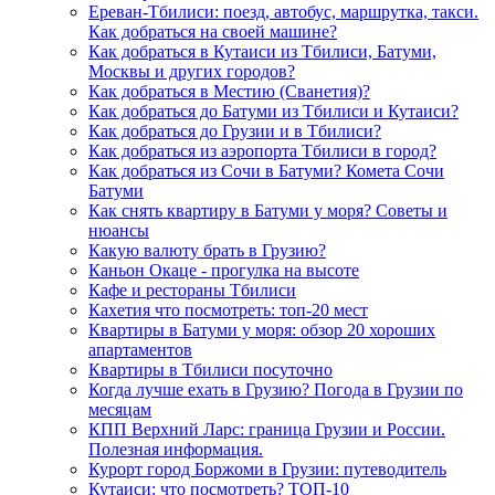
Ереван-Тбилиси: поезд, автобус, маршрутка, такси.
Как добраться на своей машине?
Как добраться в Кутаиси из Тбилиси, Батуми,
Москвы и других городов?
Как добраться в Местию (Сванетия)?
Как добраться до Батуми из Тбилиси и Кутаиси?
Как добраться до Грузии и в Тбилиси?
Как добраться из аэропорта Тбилиси в город?
Как добраться из Сочи в Батуми? Комета Сочи
Батуми
Как снять квартиру в Батуми у моря? Советы и
нюансы
Какую валюту брать в Грузию?
Каньон Окаце - прогулка на высоте
Кафе и рестораны Тбилиси
Кахетия что посмотреть: топ-20 мест
Квартиры в Батуми у моря: обзор 20 хороших
апартаментов
Квартиры в Тбилиси посуточно
Когда лучше ехать в Грузию? Погода в Грузии по
месяцам
КПП Верхний Ларс: граница Грузии и России.
Полезная информация.
Курорт город Боржоми в Грузии: путеводитель
Кутаиси: что посмотреть? ТОП-10