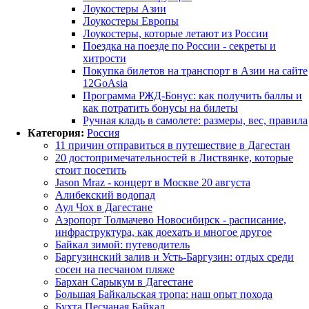
Лоукостеры Азии
Лоукостеры Европы
Лоукостеры, которые летают из России
Поездка на поезде по России - секреты и
хитрости
Покупка билетов на транспорт в Азии на сайте
12GoAsia
Программа РЖД-Бонус: как получить баллы и
как потратить бонусы на билеты
Ручная кладь в самолете: размеры, вес, правила
Категория:
Россия
11 причин отправиться в путешествие в Дагестан
20 достопримечательностей в Листвянке, которые
стоит посетить
Jason Mraz - концерт в Москве 20 августа
Алибекский водопад
Аул Чох в Дагестане
Аэропорт Толмачево Новосибирск - расписание,
инфраструктура, как доехать и многое другое
Байкал зимой: путеводитель
Баргузинский залив и Усть-Баргузин: отдых среди
сосен на песчаном пляже
Бархан Сарыкум в Дагестане
Большая Байкальская тропа: наш опыт похода
Бухта Песчаная Байкал