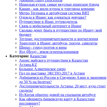
Древний город Персеполь
Иранская кухня: самые вкусные иранские блюда
Кашан - как жили купцы и торговцы коврами
Метро Тегерана и автобусная система BRT
Одежда в Иране: как одеваться девушке?
Путешествие в Иран: путеводитель
Связь и мобильный интернет в Иране
Сколько денег брать в путешествие по Ирану: мой
бюджет
Тегеран: достопримечательности и впечатления
Транспорт в Иране: автобусы, поезда, самолеты
Шираз - город поэтов и вина
Язд (Йезд) - земля огнепоклонников
Категория:
Казахстан
Анонс майского путешествия в Казахстан
Астана.KZ
Большое Алматинское озеро
Гид по выставке ЭКСПО-2017 в Астане
Добираемся из России в Среднюю Азию и экономим
до 50 % на билетах!
Достопримечательности Астаны: 20 мест, куда стоит
сходить!
Из Китая обратно домой на спальном автобусе
Как оформить банковскую карту в Казахстане
россиянину?