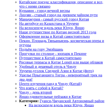
Китайские поезда: классификация, описание и все,
что с ними связано
Куньмин - город вечной весны
Лицзян - старый город на древнем чайном пути
Маньчжурия - самый русский город Китая
На автобусе из Казахстана в Урумчи
На велосипеде вдоль реки Юлун, Яншо
Наше путешествие по Китаю весной 2013 года
Оформление визы в Китай самостоятельно
Пекин. Площадь Тяньаньмэнь, космическая опера и
хутуны
Подъём на гору Эмэйшань
Прогулки по столице - зоопарк в Пекине
Путешествие в Китай самостоятельно
Рисовые террасы в Китае Longji или выше облаков
Удобный и дешевый отель в Чэнду
Урумчи-уголок Средней Азии в Китае (фото)
Ущелье Прыгающего Тигра - невероятный трек на
два дня!
Центр изучения панд в Чэнду (Китай)
Что взять с собой в Китай?
Чэнду - день второй
Яншо-удивительные пейзажи в Китае
Категория:
Гуанси-Чжуанский Автономный район
На велосипеде вдоль реки Юлун, Яншо