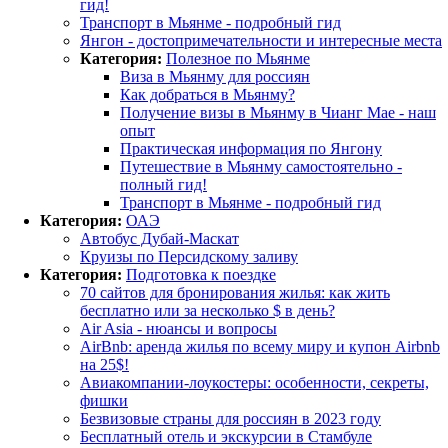
гид!
Транспорт в Мьянме - подробный гид
Янгон - достопримечательности и интересные места
Категория:
Полезное по Мьянме
Виза в Мьянму для россиян
Как добраться в Мьянму?
Получение визы в Мьянму в Чианг Мае - наш
опыт
Практическая информация по Янгону
Путешествие в Мьянму самостоятельно -
полный гид!
Транспорт в Мьянме - подробный гид
Категория:
ОАЭ
Автобус Дубай-Маскат
Круизы по Персидскому заливу
Категория:
Подготовка к поездке
70 сайтов для бронирования жилья: как жить
бесплатно или за несколько $ в день?
Air Asia - нюансы и вопросы
AirBnb: аренда жилья по всему миру и купон Airbnb
на 25$!
Авиакомпании-лоукостеры: особенности, секреты,
фишки
Безвизовые страны для россиян в 2023 году
Бесплатный отель и экскурсии в Стамбуле