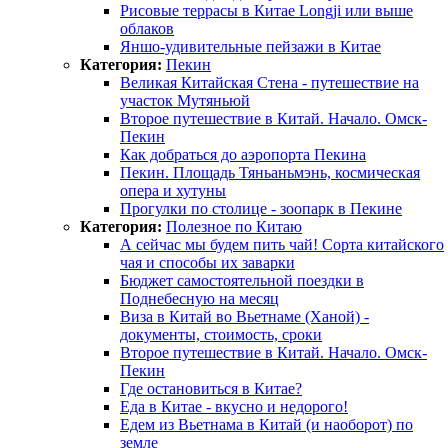
Рисовые террасы в Китае Longji или выше
облаков
Яншо-удивительные пейзажи в Китае
Категория:
Пекин
Великая Китайская Стена - путешествие на
участок Мутяньюй
Второе путешествие в Китай. Начало. Омск-
Пекин
Как добраться до аэропорта Пекина
Пекин. Площадь Тяньаньмэнь, космическая
опера и хутуны
Прогулки по столице - зоопарк в Пекине
Категория:
Полезное по Китаю
А сейчас мы будем пить чай! Сорта китайского
чая и способы их заварки
Бюджет самостоятельной поездки в
Поднебесную на месяц
Виза в Китай во Вьетнаме (Ханой) -
документы, стоимость, сроки
Второе путешествие в Китай. Начало. Омск-
Пекин
Где остановиться в Китае?
Еда в Китае - вкусно и недорого!
Едем из Вьетнама в Китай (и наоборот) по
земле