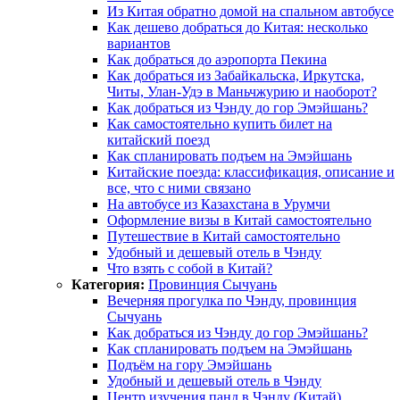
Из Китая обратно домой на спальном автобусе
Как дешево добраться до Китая: несколько
вариантов
Как добраться до аэропорта Пекина
Как добраться из Забайкальска, Иркутска,
Читы, Улан-Удэ в Маньчжурию и наоборот?
Как добраться из Чэнду до гор Эмэйшань?
Как самостоятельно купить билет на
китайский поезд
Как спланировать подъем на Эмэйшань
Китайские поезда: классификация, описание и
все, что с ними связано
На автобусе из Казахстана в Урумчи
Оформление визы в Китай самостоятельно
Путешествие в Китай самостоятельно
Удобный и дешевый отель в Чэнду
Что взять с собой в Китай?
Категория:
Провинция Сычуань
Вечерняя прогулка по Чэнду, провинция
Сычуань
Как добраться из Чэнду до гор Эмэйшань?
Как спланировать подъем на Эмэйшань
Подъём на гору Эмэйшань
Удобный и дешевый отель в Чэнду
Центр изучения панд в Чэнду (Китай)