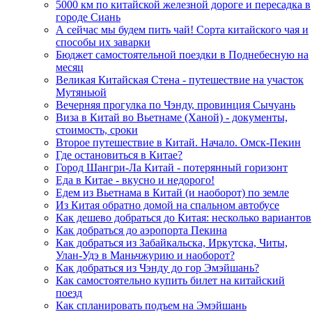
5000 км по китайской железной дороге и пересадка в
городе Сиань
А сейчас мы будем пить чай! Сорта китайского чая и
способы их заварки
Бюджет самостоятельной поездки в Поднебесную на
месяц
Великая Китайская Стена - путешествие на участок
Мутяньюй
Вечерняя прогулка по Чэнду, провинция Сычуань
Виза в Китай во Вьетнаме (Ханой) - документы,
стоимость, сроки
Второе путешествие в Китай. Начало. Омск-Пекин
Где остановиться в Китае?
Город Шангри-Ла Китай - потерянный горизонт
Еда в Китае - вкусно и недорого!
Едем из Вьетнама в Китай (и наоборот) по земле
Из Китая обратно домой на спальном автобусе
Как дешево добраться до Китая: несколько вариантов
Как добраться до аэропорта Пекина
Как добраться из Забайкальска, Иркутска, Читы,
Улан-Удэ в Маньчжурию и наоборот?
Как добраться из Чэнду до гор Эмэйшань?
Как самостоятельно купить билет на китайский
поезд
Как спланировать подъем на Эмэйшань