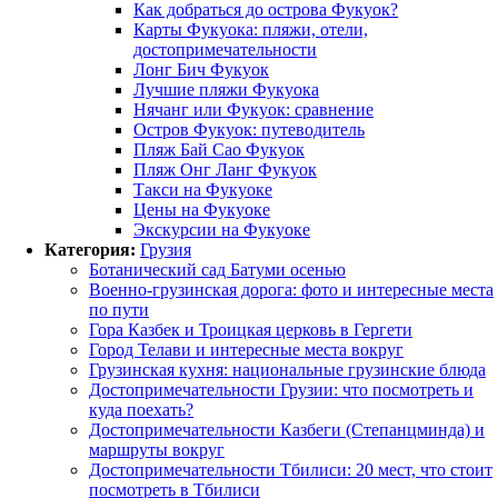
Как добраться до острова Фукуок?
Карты Фукуока: пляжи, отели,
достопримечательности
Лонг Бич Фукуок
Лучшие пляжи Фукуока
Нячанг или Фукуок: сравнение
Остров Фукуок: путеводитель
Пляж Бай Сао Фукуок
Пляж Онг Ланг Фукуок
Такси на Фукуоке
Цены на Фукуоке
Экскурсии на Фукуоке
Категория:
Грузия
Ботанический сад Батуми осенью
Военно-грузинская дорога: фото и интересные места
по пути
Гора Казбек и Троицкая церковь в Гергети
Город Телави и интересные места вокруг
Грузинская кухня: национальные грузинские блюда
Достопримечательности Грузии: что посмотреть и
куда поехать?
Достопримечательности Казбеги (Степанцминда) и
маршруты вокруг
Достопримечательности Тбилиси: 20 мест, что стоит
посмотреть в Тбилиси