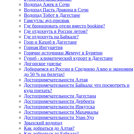
Водопад Ажек в Сочи
Водопад Пасть Дракона в Сочи
Водопад Тобот в Дагестане
Гамсутль: аул-призрак
Где бронировать отели вместо booking?
Где отдохнуть в России летом?
Где отдохнуть на Байкале?
Гоор и Кахиб в Дагестане
Горная Ингушетия
Горячие источники Жемчуг в Бурятии
Гуниб - климатический курорт в Дагестане
Дигорское ущелье
Добираемся из России в Среднюю Азию и экономим
до 50 % на билетах!
Достопримечательности Алтая
Достопримечательности Байкала: что посмотреть и
куда поехать?
Достопримечательности Дагестана
Достопримечательности Дербента
Достопримечательности Иркутска
Достопримечательности Махачкалы
Достопримечательности Улан-Удэ
Зрыхский водопад
Как добраться до Алтая?
Как добраться до Байкала?