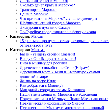
Связь и интернет в Марокко
Сколько денег брать в Марокко?
Транспорт в Марокко
Цены в Марокко
Что привезти из Марокко? Лучшие сувениры
Шефшауэн: синий город в Марокко
Экскурсия в пустыню Сахара
Эс-Сувейра: город пиратов на берегу океана
Категория:
Мысли
15 фильмов про путешествия, которые вдохновляют
отправиться в путь!
Категория:
Мьянма
Баган - увидеть своими глазами!
Виадук Goteik - дух захватывает!
Виза в Мьянму для россиян
Деревенское спокойствие Сипо (Hsipaw)
Деревянный мост У Бейн в Амарапуре - самый
длинный в мире
Жизнь на озере Инле
Как добраться в Мьянму?
Мандалай - город из поэмы Киплинга
Наши впечатления от Мьянмы и наблюдения
Получение визы в Мьянму в Чианг Мае - наш опыт
Практическая информация по Янгону
Путешествие в Мьянму самостоятельно - полный