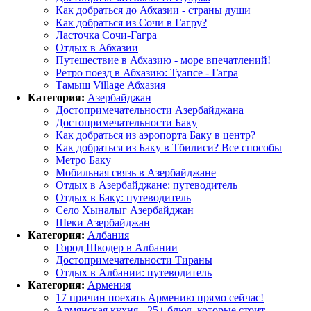
Как добраться до Абхазии - страны души
Как добраться из Сочи в Гагру?
Ласточка Сочи-Гагра
Отдых в Абхазии
Путешествие в Абхазию - море впечатлений!
Ретро поезд в Абхазию: Туапсе - Гагра
Тамыш Village Абхазия
Категория:
Азербайджан
Достопримечательности Азербайджана
Достопримечательности Баку
Как добраться из аэропорта Баку в центр?
Как добраться из Баку в Тбилиси? Все способы
Метро Баку
Мобильная связь в Азербайджане
Отдых в Азербайджане: путеводитель
Отдых в Баку: путеводитель
Село Хыналыг Азербайджан
Шеки Азербайджан
Категория:
Албания
Город Шкодер в Албании
Достопримечательности Тираны
Отдых в Албании: путеводитель
Категория:
Армения
17 причин поехать Армению прямо сейчас!
Армянская кухня - 25+ блюд, которые стоит