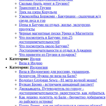
Сколько брать денег в Грузию?
Транспорт в Грузии
Трек на озера Корульди
Узкоколейка Боржоми - Бакуриани - сказочная ж/д
среди леса и гор
Цены в Батуми на отдых, жилье, экскурсии,
продукты
Черные магнитные пески Уреки и Магнетити
Что посмотреть в Батуми: топ-25
достопримечательностей
Что посмотреть около Батуми?
Достопримечательности и отдых в Аджарии
Что привезти из Грузии в подарок?
Категория:
Индия
Виза в Индию
Категория:
Индонезия
Виза в Индонезию для россиян, украинцев,
белорусов. Нужна ли виза на Бали?
Водопад Grojogan Sewu - 81 метр водной мощи!
Вулкан Бромо - встречаем шикарный рассвет!
Джокьякарта. Путеводитель по городу -
достопримечательности, окрестности, как добраться.
Как дешево долететь до Бали - бюджетно добираемся
до райского острова!
Плато Диенг - как не заблудиться в серном облаке?