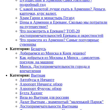
Путешествие в Армению самостоятельно -
подробный гид
С какой валютой лучше ехать в Армению? Деньги,
карточки, курс валют.
Храм Гарни и монастырь Гегард
Цены в Армении и Ереване. Сколько мы потратили
на путешествие?
Что посмотреть в Ереване? ТОП-20
достопримечательностей Еревана и окрестностей
Что привезти из Армении? Самые популярные
сувениры
Категория:
Беларусь
Добираемся из Минска в Киев дешево!
Как добраться из Москвы в Минск - самолетом,
поездом, на машине
Минск. Достопримечательности города и
впечатления
Категория:
Вьетнам
Автобусы в Нячанге
Аэропорт Нячанга: обзор
Аэропорт Фукуок: обзор
Бухта Халонг
Виза во Вьетнам для россиян
Далат Вьетнам - знаменитый "маленький Париж"
Достопримечательности Вьетнама