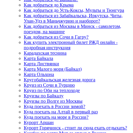
Как добраться до Крыма
Как добраться до Усть-Коксы, Мульты и Тюнгура
Как добраться из Забайкальска, Иркутска, Читы,
Улан-Удэ в Маньчжурию и наоборот?
Как добраться из Москвы в Минск - самолетом,
поездом, на машине
Как добраться из Сочи в Гагру?
Как купить электронный билет РЖД онлайн -
подробная инструкция
Карадахская теснина
Карта Байкала
Карта Листвянки
Карта Малого моря (Байкал)
Карта Ольхона
Кругобайкальская железная дорога
Круиз из Сочи в Турцию
Круиз по Оби на теплоходе
Круизы по Байкалу
Круизы по Волге из Москвы
Куда поехать в России зимой?
Куда поехать на Алтай в первый раз
Куда поехать на море в России?
Курорт Аршан
Курорт Горячинск - стоит ли сюда ехать отдыхать?