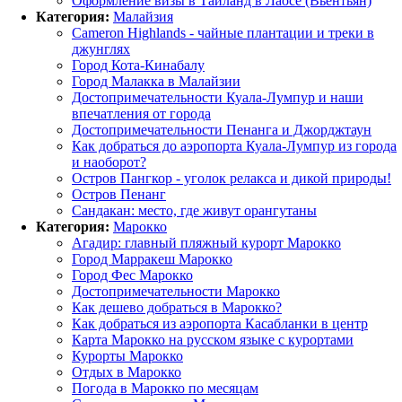
Оформление визы в Таиланд в Лаосе (Вьентьян)
Категория:
Малайзия
Cameron Highlands - чайные плантации и треки в
джунглях
Город Кота-Кинабалу
Город Малакка в Малайзии
Достопримечательности Куала-Лумпур и наши
впечатления от города
Достопримечательности Пенанга и Джорджтаун
Как добраться до аэропорта Куала-Лумпур из города
и наоборот?
Остров Пангкор - уголок релакса и дикой природы!
Остров Пенанг
Сандакан: место, где живут орангутаны
Категория:
Марокко
Агадир: главный пляжный курорт Марокко
Город Марракеш Марокко
Город Фес Марокко
Достопримечательности Марокко
Как дешево добраться в Марокко?
Как добраться из аэропорта Касабланки в центр
Карта Марокко на русском языке с курортами
Курорты Марокко
Отдых в Марокко
Погода в Марокко по месяцам