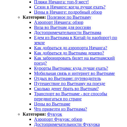
Пляжи Нячанга: топ-9 мест!
Сезон в Нячанге: когда лучше ехать?
Цены в Нячанге: подробный обзор
Категория:
Полезное по Вьетнаму
Аэропорт Нячанга: обзор
Виза во Вьетнам для россиян
Достопримечательности Вьетнама
Едем из Вьетнама в Китай (и наоборот) по
земле
Как добраться до аэропорта Нячанга?
Как добраться до Вьетнама дешево?
Как забронировать билет на вьетнамский
поезд?
Курорты Вьетнама: куда лучше ехать?
Мобильная связь и интернет во Вьетнаме
Отдых во Вьетнаме: путеводитель
Путешествие по Вьетнаму на поезде
Сколько денег брать во Вьетнам?
Транспорт во Вьетнаме - все способы
передвигаться по стране
Цены во Вьетнаме
Что привезти из Вьетнама?
Категория:
Фукуок
Аэропорт Фукуок: обзор
Достопримечательности Фукуока