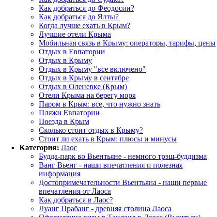
Как добраться до Феодосии?
Как добраться до Ялты?
Когда лучше ехать в Крым?
Лучшие отели Крыма
Мобильная связь в Крыму: операторы, тарифы, цены
Отдых в Евпатории
Отдых в Крыму
Отдых в Крыму "все включено"
Отдых в Крыму в сентябре
Отдых в Оленевке (Крым)
Отели Крыма на берегу моря
Паром в Крым: все, что нужно знать
Пляжи Евпатории
Поезда в Крым
Сколько стоит отдых в Крыму?
Стоит ли ехать в Крым: плюсы и минусы
Категория:
Лаос
Будда-парк во Вьентьяне - немного трэш-буддизма
Ванг Вьенг - наши впечатления и полезная
информация
Достопримечательности Вьентьяна - наши первые
впечатления от Лаоса
Как добраться в Лаос?
Луанг Прабанг - древняя столица Лаоса