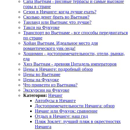
Сапа Вьетнам - рисовые террасы и самые высокие
горы в стране
Сезон в Нячанге: когда лучше ехать?
Сколько денег брать во Вьетнам?
Таиланд или Вьетнам: что лучше?
Такси на Фукуоке
Транспорт во Вьетнаме - все способы передвигаться
по стране
Хойан Вьетнам. Идеальное место для
романтического уик-энда!
Хошимин - достопримечательности, отели, рынки,
еда
Хюэ Вьетнам - древняя Цитадель императоров
Цены в Нячанге: подробный обзор
Цены во Вьетнаме
Цены на Фукуоке
Что привезти из Вьетнама?
Экскурсии на Фукуоке
Категория:
Нячанг
Автобусы в Нячанге
Достопримечательности Нячанга: обзор
Нячанг или Фукуок: сравнение
Отдых в Нячанге: наш гид
Пляж Зоклет: лучший пляж в окрестностях
Нячанга