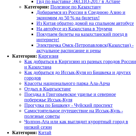
Гид по выставке ЭКСПО-2017 в Астане
Категория:
Полезное по Казахстану
Добираемся из России в Среднюю Азию и
экономим до 50 % на билетах!
Из Китая обратно домой на спальном автобусе
На автобусе из Казахстана в Урумчи
Покупаем билеты на казахстанский поезд в
интернете!
Электричка Омск-Петропавловск(Казахстан) -
актуальное расписание и цены
Категория:
Киргизия
Как добраться в Киргизию из разных городов России
и Казахстана
Как добраться до Иссык-Куля из Бишкека и других
городов
Красоты национального парка Ала-Арча
Отдых в Кыргызстане
Поездка в Григорьевское ущелье и северное
побережье Иссык-Куля
Прогулка по Бишкеку - Чуйский проспект
Самостоятельное путешествие на Иссык-Куль -
полезные советы
Чолпон-Ата или как выглядит курортный город в
низкий сезон
Категория:
Китай