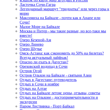
Кэшбэк по карте Мир за отдых в России
Ласточка Сочи-Гагра
Легендарный маршрут "тридцатка" или через горы к
морю
Максимиха на Байкале - почти как в Анапе или
Сочи!
Малое Море на Байкале
Москва и Питер - мы такие разные, но все-таки мы
вместе!
Озеро Кезеной-Ам
Озеро Линево
Озеро Щучье
Омск-Астана: как сэкономить до 50% на билетах?
Всегда актуальный лайфхак!
Опасно ли ехать в Дагестан?
Ореховский водопад в Сочи
Остров Огой
Остров Ольхон на Байкале - святыня Азии
Отдых в Дагестане: путеводитель
Отдых в Сочи в ноябре
Отдых на Алтае
Отдых на Байкале летом: цены, отзывы, советы
Отдых на Ольхоне - достопримечательности и
экскурсии
Паром Листвянка - Порт-Байкал