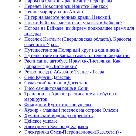
Паром на Ольхон - расписание переправы
Перелет Новосибирск-Иркутск-Бангкок
Пешие маршруты по Алтаю
Питер на высоте ночных крыш. Невский.
Пляжи Байкала: можно ли купаться в Байкале?
Погода на Байкале: выбираем подходящее время для
поездки
Поселок Кытлым (Свердловская область). Красоты
северного Урала
Путешествие за Полярный круг на один день!
Путешествие на Байкал самостоятельно бюджетно
Расписание автобуса Иркутск-Листвянка. Как
добраться до Листвянки?
Ретро поезд в Абхазию: Туапсе - Гагра
Село Кубачи Дагестан
Сулакский каньон в Дагестане
Тисо-самшитовая роща в Сочи
Транспорт в Аршан: расписание автобусов и
маршруток
Фиагдон и Куртатинское ущелье
Хужир - главный поселок на острове Ольхон
Хучнинский водопад и крепость
Цейское ущелье
Электричка Белгород-Харьков
Электричка Омск-Петропавловск(Казахстан) -