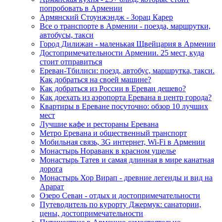
попробовать в Армении
Армянский Стоунжэндж - Зорац Карер
Все о транспорте в Армении - поезда, маршрутки,
автобусы, такси
Город Дилижан - маленькая Щвейцария в Армении
Достопримечательности Армении. 25 мест, куда
стоит отправиться
Ереван-Тбилиси: поезд, автобус, маршрутка, такси.
Как добраться на своей машине?
Как добраться из России в Ереван дешево?
Как доехать из аэропорта Еревана в центр города?
Квартиры в Ереване посуточно: обзор 10 лучших
мест
Лучшие кафе и рестораны Еревана
Метро Еревана и общественный транспорт
Мобильная связь, 3G интернет, Wi-Fi в Армении
Монастырь Нораванк в красном ущелье
Монастырь Татев и самая длинная в мире канатная
дорога
Монастырь Хор Вирап - древние легенды и вид на
Арарат
Озеро Севан - отдых и достопримечательности
Путеводитель по курорту Джермук: санатории,
цены, достопримечательности